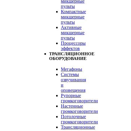
микшерные
пульты
Компактные
микшерные
пульты
Активные
микшерные
пульты
Процессоры
эффектов
ТРАНСЛЯЦИОННОЕ
ОБОРУДОВАНИЕ
Мегафоны
Системы
озвучивания
и
оповещения
Рупорные
громкоговорители
Настенные
громкоговорители
Потолочные
громкоговорители
Трансляционные