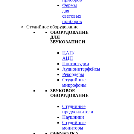
Фермы
для
световых
приборов
Студийное оборудование
ОБОРУДОВАНИЕ
ДЛЯ
ЗВУКОЗАПИСИ
ЦАП/
АЦП
Портостудии
Аудиоинтерфейсы
Рекордеры
Студийные
микрофоны
ЗВУКОВОЕ
ОБОРУДОВАНИЕ
Студийные
предусилители
Наушники
Студийные
мониторы
ОБРАБОТКА