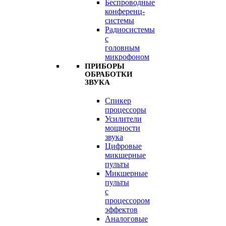
Беспроводные
конференц-
системы
Радиосистемы
с
головным
микрофоном
ПРИБОРЫ
ОБРАБОТКИ
ЗВУКА
Спикер
процессоры
Усилители
мощности
звука
Цифровые
микшерные
пульты
Микшерные
пульты
с
процессором
эффектов
Аналоговые