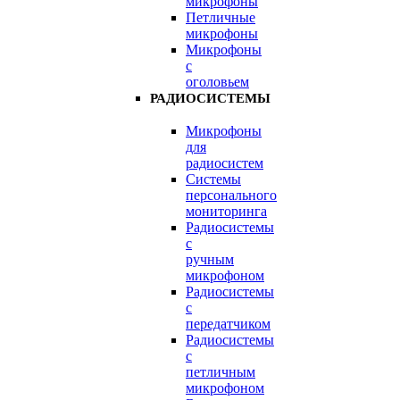
микрофоны
Петличные
микрофоны
Микрофоны
с
оголовьем
РАДИОСИСТЕМЫ
Микрофоны
для
радиосистем
Системы
персонального
мониторинга
Радиосистемы
c
ручным
микрофоном
Радиосистемы
с
передатчиком
Радиосистемы
с
петличным
микрофоном