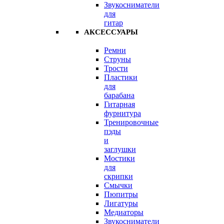
Звукосниматели
для
гитар
АКСЕССУАРЫ
Ремни
Струны
Трости
Пластики
для
барабана
Гитарная
фурнитура
Тренировочные
пэды
и
заглушки
Мостики
для
скрипки
Смычки
Пюпитры
Лигатуры
Медиаторы
Звукосниматели