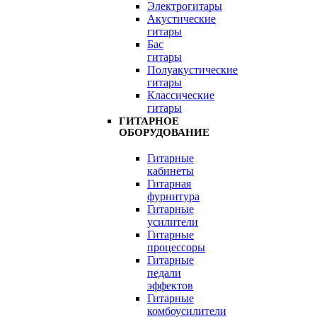
Электрогитары
Акустические
гитары
Бас
гитары
Полуакустические
гитары
Классические
гитары
ГИТАРНОЕ
ОБОРУДОВАНИЕ
Гитарные
кабинеты
Гитарная
фурнитура
Гитарные
усилители
Гитарные
процессоры
Гитарные
педали
эффектов
Гитарные
комбоусилители