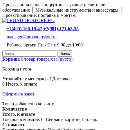
Профессиональное концертное звуковое и световое
оборудование │ Музыкальные инструменты и аксессуары │
Проектирование, поставка и монтаж
+7(495)-166-19-47
+7(981)-171-63-55
manager@proaudiostore.ru
Рабочее время: Пн - Пт с 9:00 до 19:00
Поиск
Корзина
0
товар
товара(ов)
(пусто)
Корзина пуста
Уточняйте у менеджера!
Доставка:
0
Итого, к оплате
Оформить заказ
Товар добавлен в корзину
Количество
Итого, к оплате
Товаров в корзине:
0
.
Сейчас в корзине 1 товар.
Стоимость
Стоимость доставки
Уточняйте у менеджера!