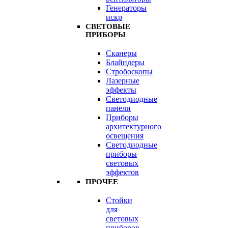
Генераторы
искр
СВЕТОВЫЕ
ПРИБОРЫ
Сканеры
Блайндеры
Стробоскопы
Лазерные
эффекты
Светодиодные
панели
Приборы
архитектурного
освещения
Светодиодные
приборы
световых
эффектов
ПРОЧЕЕ
Стойки
для
световых
приборов