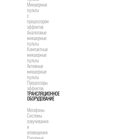
Микшерные
пульты
с
процессором
эффектов
Аналоговые
микшерные
пульты
Компактные
микшерные
пульты
Активные
микшерные
пульты
Процессоры
эффектов
ТРАНСЛЯЦИОННОЕ
ОБОРУДОВАНИЕ
Мегафоны
Системы
озвучивания
и
оповещения
Рупорные