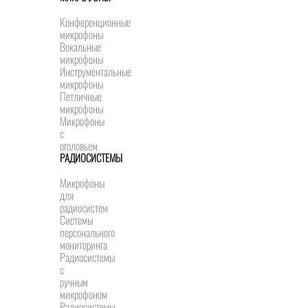
Конференционные
микрофоны
Вокальные
микрофоны
Инструментальные
микрофоны
Петличные
микрофоны
Микрофоны
с
оголовьем
РАДИОСИСТЕМЫ
Микрофоны
для
радиосистем
Системы
персонального
мониторинга
Радиосистемы
c
ручным
микрофоном
Радиосистемы