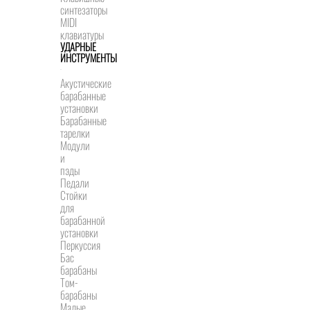
синтезаторы
MIDI
клавиатуры
УДАРНЫЕ
ИНСТРУМЕНТЫ
Акустические
барабанные
установки
Барабанные
тарелки
Модули
и
пэды
Педали
Стойки
для
барабанной
установки
Перкуссия
Бас
барабаны
Том-
барабаны
Малые