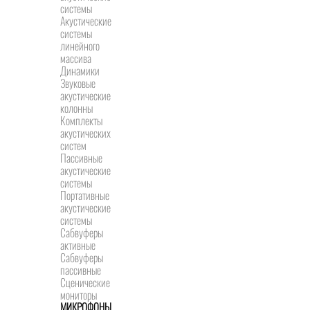
системы
Акустические
системы
линейного
массива
Динамики
Звуковые
акустические
колонны
Комплекты
акустических
систем
Пассивные
акустические
системы
Портативные
акустические
системы
Сабвуферы
активные
Сабвуферы
пассивные
Сценические
мониторы
МИКРОФОНЫ