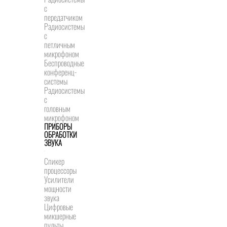
с
передатчиком
Радиосистемы
с
петличным
микрофоном
Беспроводные
конференц-
системы
Радиосистемы
с
головным
микрофоном
ПРИБОРЫ
ОБРАБОТКИ
ЗВУКА
Спикер
процессоры
Усилители
мощности
звука
Цифровые
микшерные
пульты