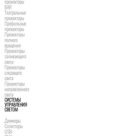
прожекторы
BAR
Театральные
прожекторы
Профильные
прожекторы
Прожекторы
полного
вращения
Прожекторы
заливающего
света
Прожекторы
следящего
света
Прожекторы
направленного
света
СИСТЕМЫ
УПРАВЛЕНИЯ
СВЕТОМ
Диммеры
Сплиттеры
USB-