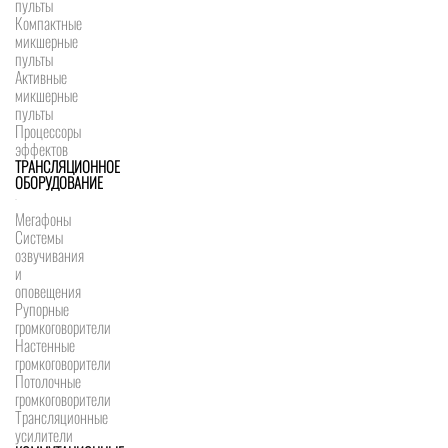
пульты
Компактные
микшерные
пульты
Активные
микшерные
пульты
Процессоры
эффектов
ТРАНСЛЯЦИОННОЕ
ОБОРУДОВАНИЕ
Мегафоны
Системы
озвучивания
и
оповещения
Рупорные
громкоговорители
Настенные
громкоговорители
Потолочные
громкоговорители
Трансляционные
усилители