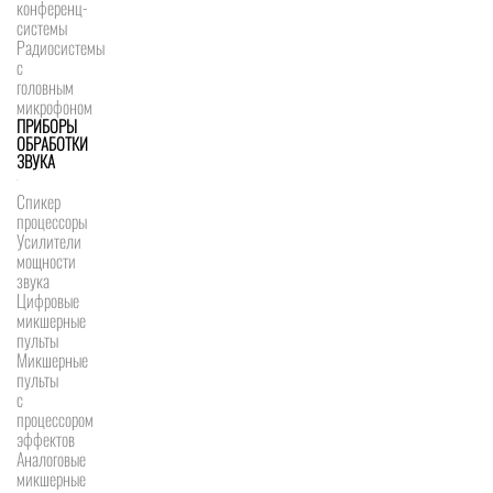
конференц-
системы
Радиосистемы
с
головным
микрофоном
ПРИБОРЫ
ОБРАБОТКИ
ЗВУКА
Спикер
процессоры
Усилители
мощности
звука
Цифровые
микшерные
пульты
Микшерные
пульты
с
процессором
эффектов
Аналоговые
микшерные