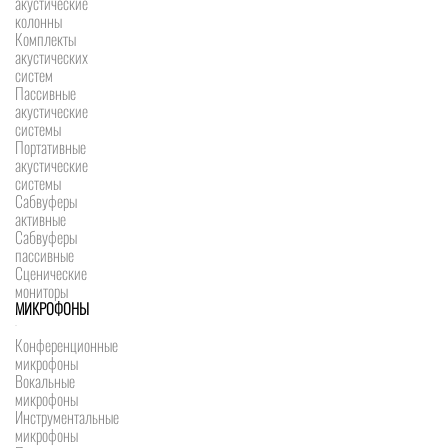
акустические
колонны
Комплекты
акустических
систем
Пассивные
акустические
системы
Портативные
акустические
системы
Сабвуферы
активные
Сабвуферы
пассивные
Сценические
мониторы
МИКРОФОНЫ
Конференционные
микрофоны
Вокальные
микрофоны
Инструментальные
микрофоны