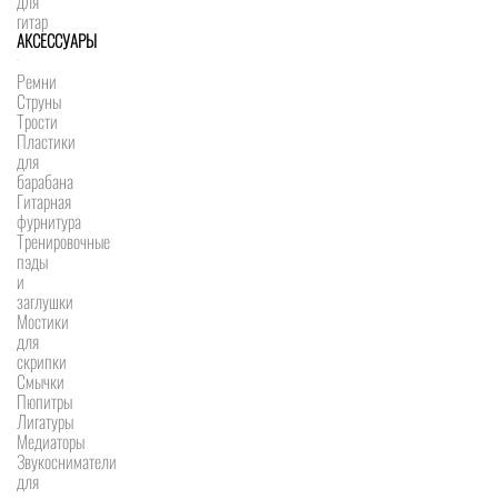
для
гитар
АКСЕССУАРЫ
Ремни
Струны
Трости
Пластики
для
барабана
Гитарная
фурнитура
Тренировочные
пэды
и
заглушки
Мостики
для
скрипки
Смычки
Пюпитры
Лигатуры
Медиаторы
Звукосниматели
для