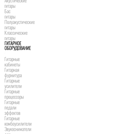
Акустические
гитары
Бас
гитары
Полуакустические
гитары
Классические
гитары
ГИТАРНОЕ
ОБОРУДОВАНИЕ
Гитарные
кабинеты
Гитарная
фурнитура
Гитарные
усилители
Гитарные
процессоры
Гитарные
педали
эффектов
Гитарные
комбоусилители
Звукосниматели