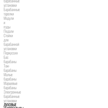
барабанные
установки
Барабанные
тарелки
Модули
и
пэды
Педали
Стойки
для
барабанной
установки
Перкуссия
Бас
барабаны
Том-
барабаны
Малые
барабаны
Маршевые
барабаны
Электронные
барабанные
установки
ДУХОВЫЕ