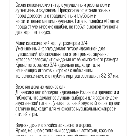
Серия классических гитар с улучшенным резонансом и
аутентичным звучанием. Прекрасное сочетание разных
пород древесины с традиционным глубоким и
восхитительно мягким звучанием. Гитары линейки AC легко
прощают ученические ошибки, не требуя высокой точности
для хорошего звука.
Мини классический корпус размером 3/4.
Уменьшенный корпус делает гитару идеальной для
путешествий, обеспечивая при этом громкое звучание,
которое превосходит ожидания от её компактного размера.
Кроме того, размер 3/4 идеально подходит для
начинающих игроков и игроков с небольшим
телосложением, его глубина корпуса составляет 82-87 мм.
Верхняя дека из массива ели.
Древесина ели обладает идеальным балансом прочности и
гибкости, что делает ее лучшим выбором для верхней деки
акустической гитары. Универсальный звуковой характер ели
отлично подходит для множества музыкальных жанров и
стилей игры.
Задняя дека и обечайка из красного дерева.
Яркое, мощное с теплыми средними частотами, красное
дерево на протяжении десятилетий является лучшим