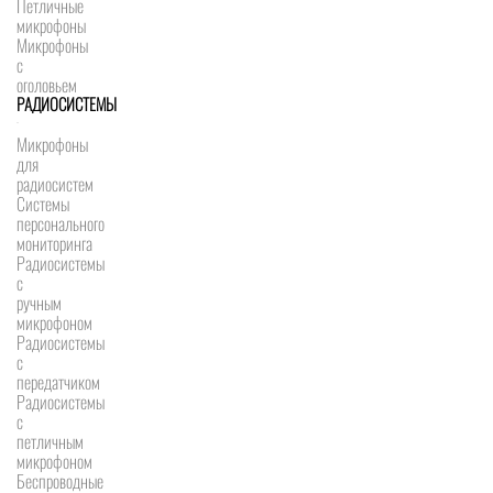
Петличные
микрофоны
Микрофоны
с
оголовьем
РАДИОСИСТЕМЫ
Микрофоны
для
радиосистем
Системы
персонального
мониторинга
Радиосистемы
c
ручным
микрофоном
Радиосистемы
с
передатчиком
Радиосистемы
с
петличным
микрофоном
Беспроводные