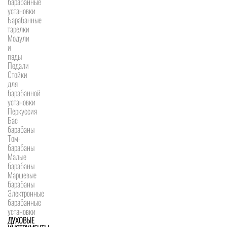
барабанные
установки
Барабанные
тарелки
Модули
и
пэды
Педали
Стойки
для
барабанной
установки
Перкуссия
Бас
барабаны
Том-
барабаны
Малые
барабаны
Маршевые
барабаны
Электронные
барабанные
установки
ДУХОВЫЕ