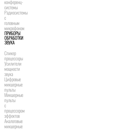
конференц-
системы
Радиосистемы
с
головным
микрофоном
ПРИБОРЫ
ОБРАБОТКИ
ЗВУКА
Спикер
процессоры
Усилители
мощности
звука
Цифровые
микшерные
пульты
Микшерные
пульты
с
процессором
эффектов
Аналоговые
микшерные