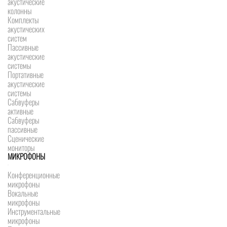
акустические
колонны
Комплекты
акустических
систем
Пассивные
акустические
системы
Портативные
акустические
системы
Сабвуферы
активные
Сабвуферы
пассивные
Сценические
мониторы
МИКРОФОНЫ
Конференционные
микрофоны
Вокальные
микрофоны
Инструментальные
микрофоны