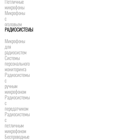
Петличные
микрофоны
Микрофоны
с
оголовьем
РАДИОСИСТЕМЫ
Микрофоны
для
радиосистем
Системы
персонального
мониторинга
Радиосистемы
c
ручным
микрофоном
Радиосистемы
с
передатчиком
Радиосистемы
с
петличным
микрофоном
Беспроводные