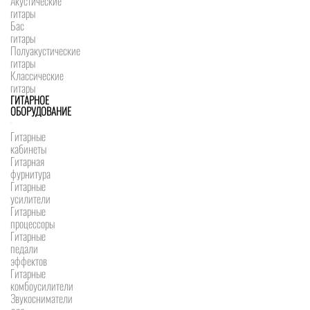
Акустические
гитары
Бас
гитары
Полуакустические
гитары
Классические
гитары
ГИТАРНОЕ
ОБОРУДОВАНИЕ
Гитарные
кабинеты
Гитарная
фурнитура
Гитарные
усилители
Гитарные
процессоры
Гитарные
педали
эффектов
Гитарные
комбоусилители
Звукосниматели