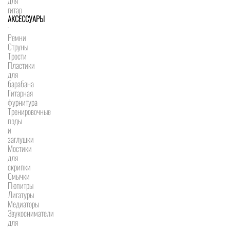
для
гитар
АКСЕССУАРЫ
Ремни
Струны
Трости
Пластики
для
барабана
Гитарная
фурнитура
Тренировочные
пэды
и
заглушки
Мостики
для
скрипки
Смычки
Пюпитры
Лигатуры
Медиаторы
Звукосниматели
для