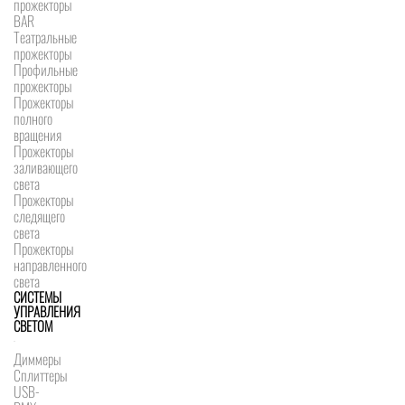
прожекторы
BAR
Театральные
прожекторы
Профильные
прожекторы
Прожекторы
полного
вращения
Прожекторы
заливающего
света
Прожекторы
следящего
света
Прожекторы
направленного
света
СИСТЕМЫ
УПРАВЛЕНИЯ
СВЕТОМ
Диммеры
Сплиттеры
USB-