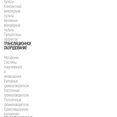
пульты
Компактные
микшерные
пульты
Активные
микшерные
пульты
Процессоры
эффектов
ТРАНСЛЯЦИОННОЕ
ОБОРУДОВАНИЕ
Мегафоны
Системы
озвучивания
и
оповещения
Рупорные
громкоговорители
Настенные
громкоговорители
Потолочные
громкоговорители
Трансляционные
усилители