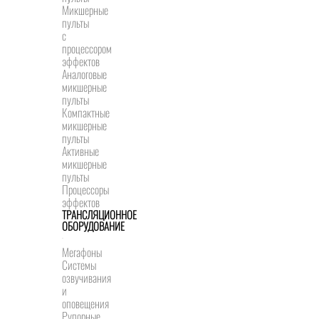
Микшерные
пульты
с
процессором
эффектов
Аналоговые
микшерные
пульты
Компактные
микшерные
пульты
Активные
микшерные
пульты
Процессоры
эффектов
ТРАНСЛЯЦИОННОЕ
ОБОРУДОВАНИЕ
Мегафоны
Системы
озвучивания
и
оповещения
Рупорные