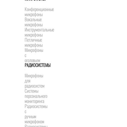
Конференционные
микрофоны
Вокальные
микрофоны
Инструментальные
микрофоны
Петличные
микрофоны
Микрофоны
с
оголовьем
РАДИОСИСТЕМЫ
Микрофоны
для
радиосистем
Системы
персонального
мониторинга
Радиосистемы
c
ручным
микрофоном
Радиосистемы