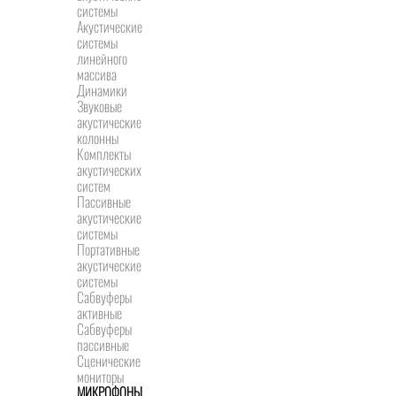
системы
Акустические
системы
линейного
массива
Динамики
Звуковые
акустические
колонны
Комплекты
акустических
систем
Пассивные
акустические
системы
Портативные
акустические
системы
Сабвуферы
активные
Сабвуферы
пассивные
Сценические
мониторы
МИКРОФОНЫ