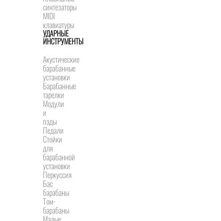
синтезаторы
MIDI
клавиатуры
УДАРНЫЕ
ИНСТРУМЕНТЫ
Акустические
барабанные
установки
Барабанные
тарелки
Модули
и
пэды
Педали
Стойки
для
барабанной
установки
Перкуссия
Бас
барабаны
Том-
барабаны
Малые