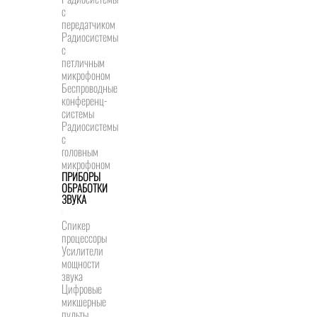
с
передатчиком
Радиосистемы
с
петличным
микрофоном
Беспроводные
конференц-
системы
Радиосистемы
с
головным
микрофоном
ПРИБОРЫ
ОБРАБОТКИ
ЗВУКА
Спикер
процессоры
Усилители
мощности
звука
Цифровые
микшерные
пульты