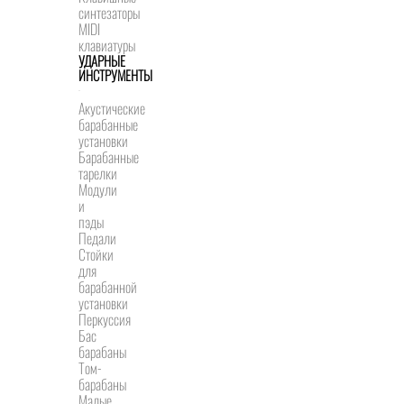
синтезаторы
MIDI
клавиатуры
УДАРНЫЕ
ИНСТРУМЕНТЫ
Акустические
барабанные
установки
Барабанные
тарелки
Модули
и
пэды
Педали
Стойки
для
барабанной
установки
Перкуссия
Бас
барабаны
Том-
барабаны
Малые