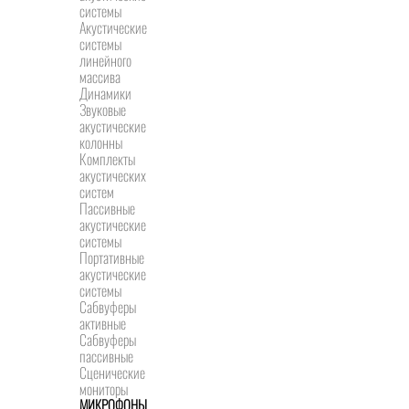
системы
Акустические
системы
линейного
массива
Динамики
Звуковые
акустические
колонны
Комплекты
акустических
систем
Пассивные
акустические
системы
Портативные
акустические
системы
Сабвуферы
активные
Сабвуферы
пассивные
Сценические
мониторы
МИКРОФОНЫ