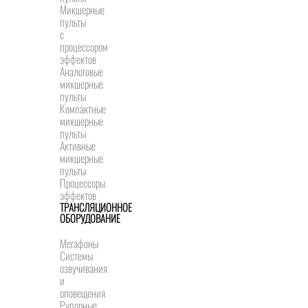
Микшерные
пульты
с
процессором
эффектов
Аналоговые
микшерные
пульты
Компактные
микшерные
пульты
Активные
микшерные
пульты
Процессоры
эффектов
ТРАНСЛЯЦИОННОЕ
ОБОРУДОВАНИЕ
Мегафоны
Системы
озвучивания
и
оповещения
Рупорные