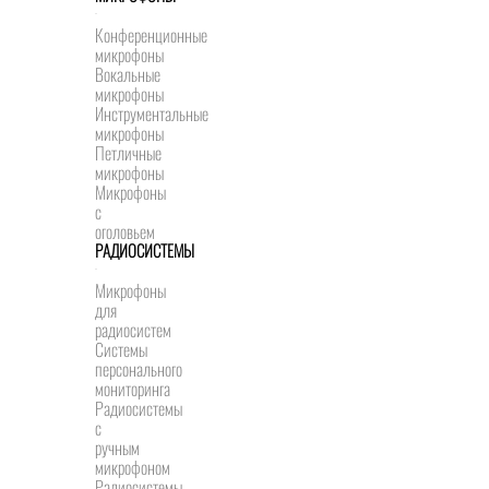
Конференционные
микрофоны
Вокальные
микрофоны
Инструментальные
микрофоны
Петличные
микрофоны
Микрофоны
с
оголовьем
РАДИОСИСТЕМЫ
Микрофоны
для
радиосистем
Системы
персонального
мониторинга
Радиосистемы
c
ручным
микрофоном
Радиосистемы