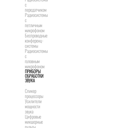
с
передатчиком
Радиосистемы
с
петличным
микрофоном
Беспроводные
конференц-
системы
Радиосистемы
с
головным
микрофоном
ПРИБОРЫ
ОБРАБОТКИ
ЗВУКА
Спикер
процессоры
Усилители
мощности
звука
Цифровые
микшерные
пульты