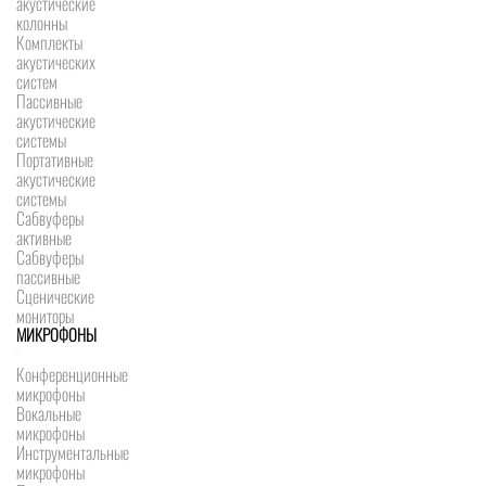
акустические
колонны
Комплекты
акустических
систем
Пассивные
акустические
системы
Портативные
акустические
системы
Сабвуферы
активные
Сабвуферы
пассивные
Сценические
мониторы
МИКРОФОНЫ
Конференционные
микрофоны
Вокальные
микрофоны
Инструментальные
микрофоны