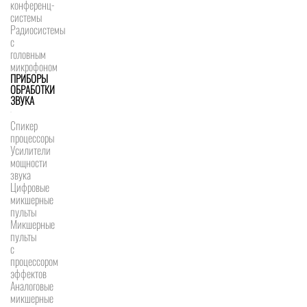
конференц-
системы
Радиосистемы
с
головным
микрофоном
ПРИБОРЫ
ОБРАБОТКИ
ЗВУКА
Спикер
процессоры
Усилители
мощности
звука
Цифровые
микшерные
пульты
Микшерные
пульты
с
процессором
эффектов
Аналоговые
микшерные