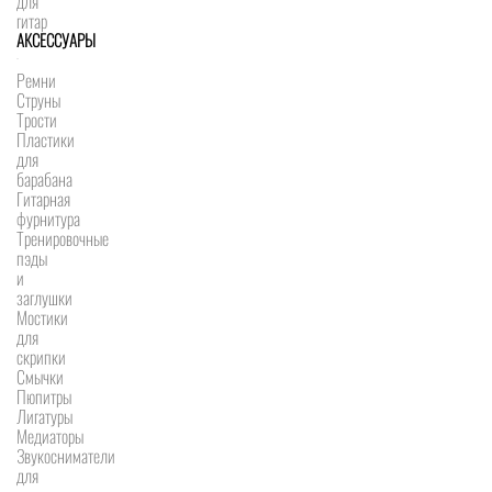
для
гитар
АКСЕССУАРЫ
Ремни
Струны
Трости
Пластики
для
барабана
Гитарная
фурнитура
Тренировочные
пэды
и
заглушки
Мостики
для
скрипки
Смычки
Пюпитры
Лигатуры
Медиаторы
Звукосниматели
для