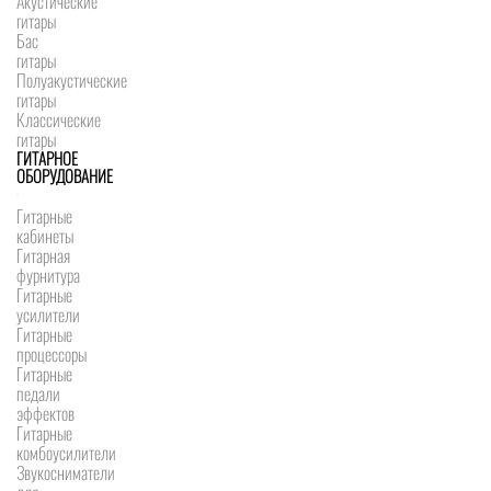
Акустические
гитары
Бас
гитары
Полуакустические
гитары
Классические
гитары
ГИТАРНОЕ
ОБОРУДОВАНИЕ
Гитарные
кабинеты
Гитарная
фурнитура
Гитарные
усилители
Гитарные
процессоры
Гитарные
педали
эффектов
Гитарные
комбоусилители
Звукосниматели