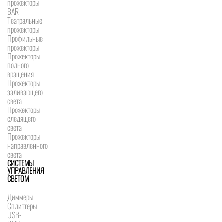
прожекторы
BAR
Театральные
прожекторы
Профильные
прожекторы
Прожекторы
полного
вращения
Прожекторы
заливающего
света
Прожекторы
следящего
света
Прожекторы
направленного
света
СИСТЕМЫ
УПРАВЛЕНИЯ
СВЕТОМ
Диммеры
Сплиттеры
USB-