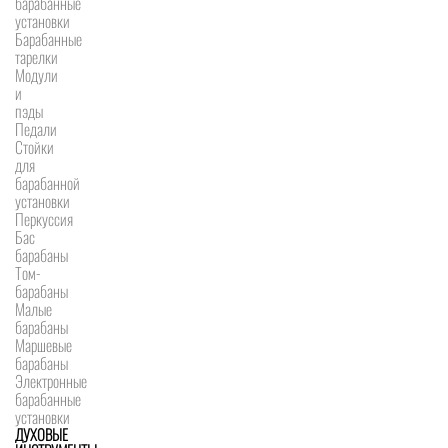
барабанные
установки
Барабанные
тарелки
Модули
и
пэды
Педали
Стойки
для
барабанной
установки
Перкуссия
Бас
барабаны
Том-
барабаны
Малые
барабаны
Маршевые
барабаны
Электронные
барабанные
установки
ДУХОВЫЕ