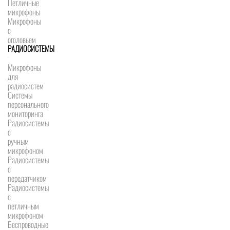
Петличные
микрофоны
Микрофоны
с
оголовьем
РАДИОСИСТЕМЫ
Микрофоны
для
радиосистем
Системы
персонального
мониторинга
Радиосистемы
c
ручным
микрофоном
Радиосистемы
с
передатчиком
Радиосистемы
с
петличным
микрофоном
Беспроводные