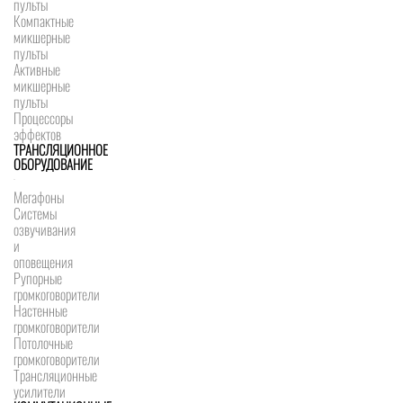
пульты
Компактные
микшерные
пульты
Активные
микшерные
пульты
Процессоры
эффектов
ТРАНСЛЯЦИОННОЕ
ОБОРУДОВАНИЕ
Мегафоны
Системы
озвучивания
и
оповещения
Рупорные
громкоговорители
Настенные
громкоговорители
Потолочные
громкоговорители
Трансляционные
усилители