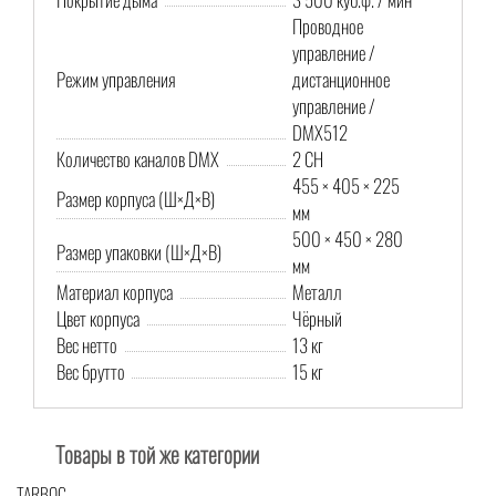
Проводное
управление /
Режим управления
дистанционное
управление /
DMX512
Количество каналов DMX
2 CH
455 × 405 × 225
Размер корпуса (Ш×Д×В)
мм
500 × 450 × 280
Размер упаковки (Ш×Д×В)
мм
Материал корпуса
Металл
Цвет корпуса
Чёрный
Вес нетто
13 кг
Вес брутто
15 кг
Товары в той же категории
TARBOC