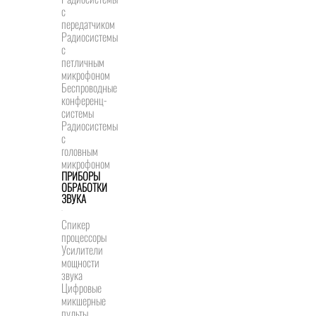
с
передатчиком
Радиосистемы
с
петличным
микрофоном
Беспроводные
конференц-
системы
Радиосистемы
с
головным
микрофоном
ПРИБОРЫ
ОБРАБОТКИ
ЗВУКА
Спикер
процессоры
Усилители
мощности
звука
Цифровые
микшерные
пульты