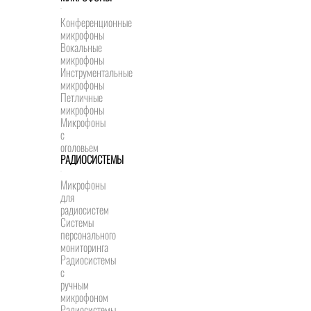
Конференционные
микрофоны
Вокальные
микрофоны
Инструментальные
микрофоны
Петличные
микрофоны
Микрофоны
с
оголовьем
РАДИОСИСТЕМЫ
Микрофоны
для
радиосистем
Системы
персонального
мониторинга
Радиосистемы
c
ручным
микрофоном
Радиосистемы