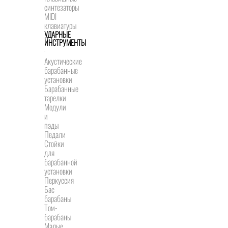
синтезаторы
MIDI
клавиатуры
УДАРНЫЕ
ИНСТРУМЕНТЫ
Акустические
барабанные
установки
Барабанные
тарелки
Модули
и
пэды
Педали
Стойки
для
барабанной
установки
Перкуссия
Бас
барабаны
Том-
барабаны
Малые