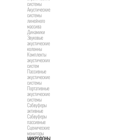
системы
Акустические
системы
линейного
массива
Динамики
Звуковые
акустические
колонны
Комплекты
акустических
систем
Пассивные
акустические
системы
Портативные
акустические
системы
Сабвуферы
активные
Сабвуферы
пассивные
Сценические
мониторы
МИКРОФОНЫ