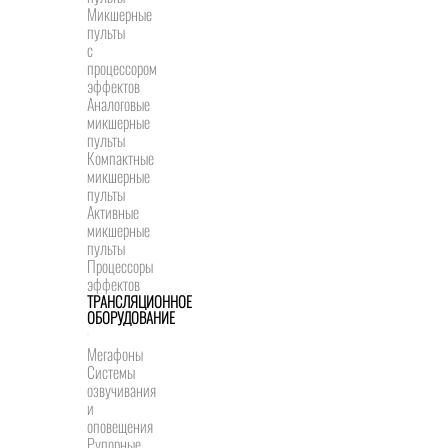
Микшерные
пульты
с
процессором
эффектов
Аналоговые
микшерные
пульты
Компактные
микшерные
пульты
Активные
микшерные
пульты
Процессоры
эффектов
ТРАНСЛЯЦИОННОЕ
ОБОРУДОВАНИЕ
Мегафоны
Системы
озвучивания
и
оповещения
Рупорные