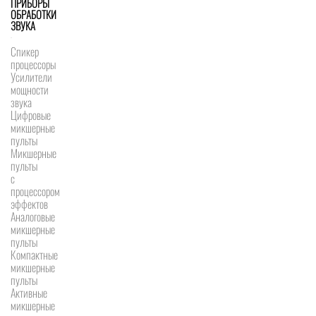
ПРИБОРЫ
ОБРАБОТКИ
ЗВУКА
Спикер
процессоры
Усилители
мощности
звука
Цифровые
микшерные
пульты
Микшерные
пульты
с
процессором
эффектов
Аналоговые
микшерные
пульты
Компактные
микшерные
пульты
Активные
микшерные