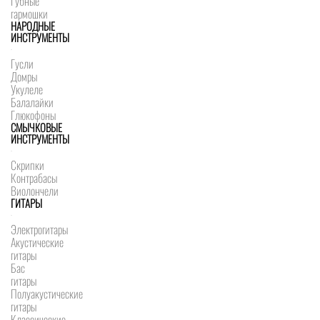
Губные
гармошки
НАРОДНЫЕ
ИНСТРУМЕНТЫ
Гусли
Домры
Укулеле
Балалайки
Глюкофоны
СМЫЧКОВЫЕ
ИНСТРУМЕНТЫ
Скрипки
Контрабасы
Виолончели
ГИТАРЫ
Электрогитары
Акустические
гитары
Бас
гитары
Полуакустические
гитары
Классические