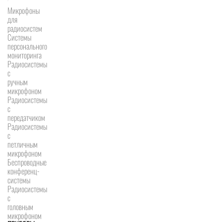
Микрофоны
для
радиосистем
Системы
персонального
мониторинга
Радиосистемы
c
ручным
микрофоном
Радиосистемы
с
передатчиком
Радиосистемы
с
петличным
микрофоном
Беспроводные
конференц-
системы
Радиосистемы
с
головным
микрофоном