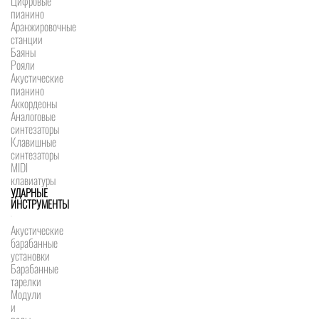
Цифровые
пианино
Аранжировочные
станции
Баяны
Рояли
Акустические
пианино
Аккордеоны
Аналоговые
синтезаторы
Клавишные
синтезаторы
MIDI
клавиатуры
УДАРНЫЕ
ИНСТРУМЕНТЫ
Акустические
барабанные
установки
Барабанные
тарелки
Модули
и