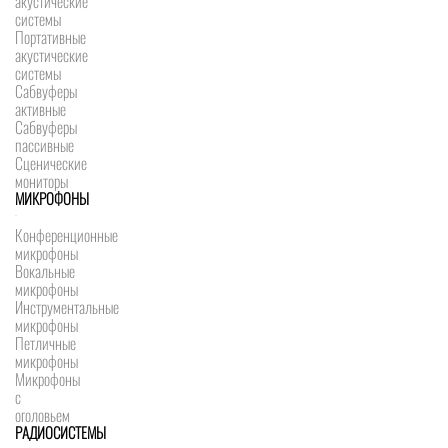
акустические
системы
Портативные
акустические
системы
Сабвуферы
активные
Сабвуферы
пассивные
Сценические
мониторы
МИКРОФОНЫ
Конференционные
микрофоны
Вокальные
микрофоны
Инструментальные
микрофоны
Петличные
микрофоны
Микрофоны
с
оголовьем
РАДИОСИСТЕМЫ