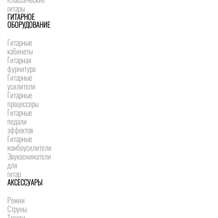
гитары
ГИТАРНОЕ
ОБОРУДОВАНИЕ
Гитарные
кабинеты
Гитарная
фурнитура
Гитарные
усилители
Гитарные
процессоры
Гитарные
педали
эффектов
Гитарные
комбоусилители
Звукосниматели
для
гитар
АКСЕССУАРЫ
Ремни
Струны
Трости