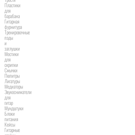
Пластики
для
барабана
Гитарная
фурнитура
Тренировочные
пэды
и
заглушки
Мостики
для
скрипки
Смычки
Пюпитры
Лигатуры
Медиаторы
Звукосниматели
для
гитар
Мундштуки
Блоки
питания
Кейсы
Гитарные