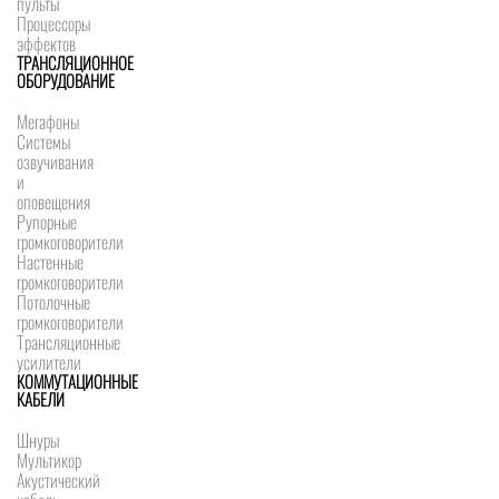
пульты
Процессоры
эффектов
ТРАНСЛЯЦИОННОЕ
ОБОРУДОВАНИЕ
Мегафоны
Системы
озвучивания
и
оповещения
Рупорные
громкоговорители
Настенные
громкоговорители
Потолочные
громкоговорители
Трансляционные
усилители
КОММУТАЦИОННЫЕ
КАБЕЛИ
Шнуры
Мультикор
Акустический