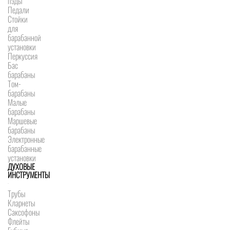
пэды
Педали
Стойки
для
барабанной
установки
Перкуссия
Бас
барабаны
Том-
барабаны
Малые
барабаны
Маршевые
барабаны
Электронные
барабанные
установки
ДУХОВЫЕ
ИНСТРУМЕНТЫ
Трубы
Кларнеты
Саксофоны
Флейты