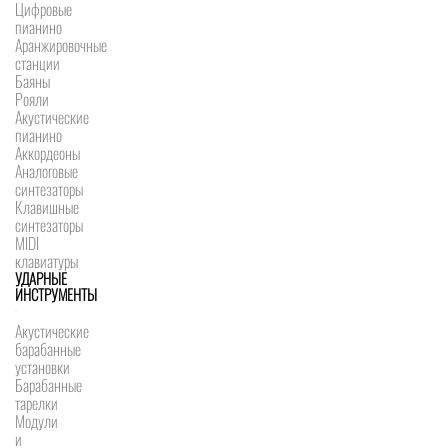
Цифровые
пианино
Аранжировочные
станции
Баяны
Рояли
Акустические
пианино
Аккордеоны
Аналоговые
синтезаторы
Клавишные
синтезаторы
MIDI
клавиатуры
УДАРНЫЕ
ИНСТРУМЕНТЫ
Акустические
барабанные
установки
Барабанные
тарелки
Модули
и