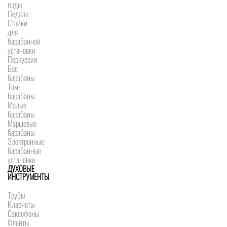
пэды
Педали
Стойки
для
барабанной
установки
Перкуссия
Бас
барабаны
Том-
барабаны
Малые
барабаны
Маршевые
барабаны
Электронные
барабанные
установки
ДУХОВЫЕ
ИНСТРУМЕНТЫ
Трубы
Кларнеты
Саксофоны
Флейты