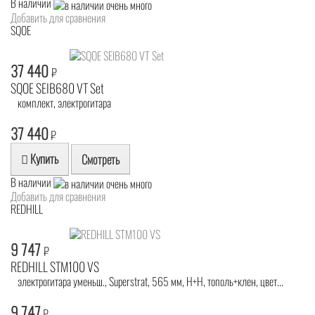
В наличии
Добавить для сравнения
SQOE
37 440
₽
SQOE SEIB680 VT Set
комплект, электрогитара
37 440
₽
Купить
Смотреть
В наличии
Добавить для сравнения
REDHILL
9 747
₽
REDHILL STM100 VS
электрогитара уменьш., Superstrat, 565 мм, H+H, тополь+клен, цвет...
9 747
₽