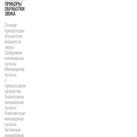
ПРИБОРЫ
ОБРАБОТКИ
ЗВУКА
Спикер
процессоры
Усилители
мощности
звука
Цифровые
микшерные
пульты
Микшерные
пульты
с
процессором
эффектов
Аналоговые
микшерные
пульты
Компактные
микшерные
пульты
Активные
микшерные