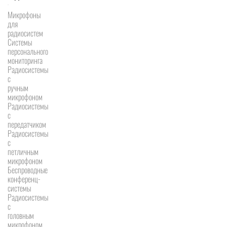
Микрофоны
для
радиосистем
Системы
персонального
мониторинга
Радиосистемы
c
ручным
микрофоном
Радиосистемы
с
передатчиком
Радиосистемы
с
петличным
микрофоном
Беспроводные
конференц-
системы
Радиосистемы
с
головным
микрофоном