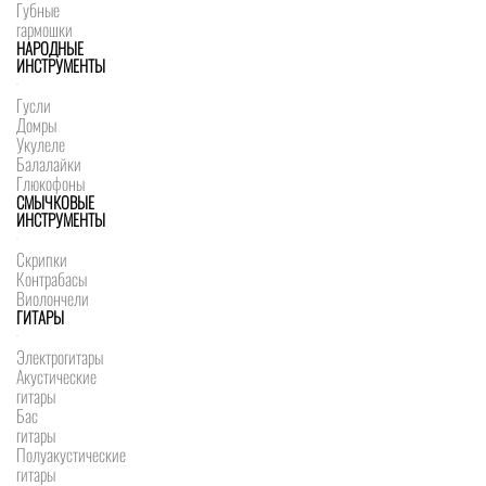
Губные
гармошки
НАРОДНЫЕ
ИНСТРУМЕНТЫ
Гусли
Домры
Укулеле
Балалайки
Глюкофоны
СМЫЧКОВЫЕ
ИНСТРУМЕНТЫ
Скрипки
Контрабасы
Виолончели
ГИТАРЫ
Электрогитары
Акустические
гитары
Бас
гитары
Полуакустические
гитары