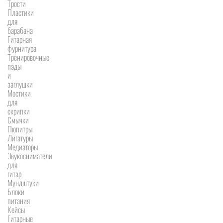
Трости
Пластики
для
барабана
Гитарная
фурнитура
Тренировочные
пэды
и
заглушки
Мостики
для
скрипки
Смычки
Пюпитры
Лигатуры
Медиаторы
Звукосниматели
для
гитар
Мундштуки
Блоки
питания
Кейсы
Гитарные