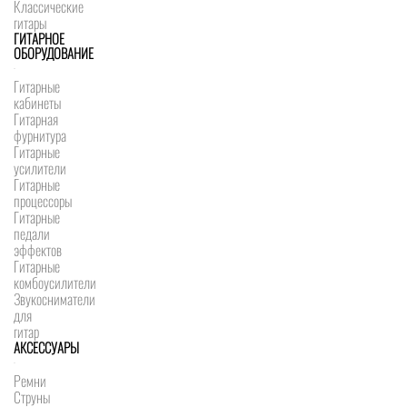
Классические
гитары
ГИТАРНОЕ
ОБОРУДОВАНИЕ
Гитарные
кабинеты
Гитарная
фурнитура
Гитарные
усилители
Гитарные
процессоры
Гитарные
педали
эффектов
Гитарные
комбоусилители
Звукосниматели
для
гитар
АКСЕССУАРЫ
Ремни
Струны