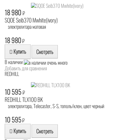
18 980
₽
SQOE Seib370 Mwhite(ivory)
электрогитара матовая
18 980
₽
Купить
Смотреть
В наличии
Добавить для сравнения
REDHILL
10 595
₽
REDHILL TLX100 BK
электрогитара, Telecaster, S-S, тополь/клен, цвет черный
10 595
₽
Купить
Смотреть