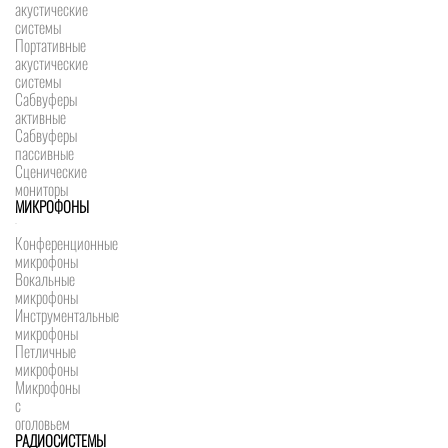
акустические
системы
Портативные
акустические
системы
Сабвуферы
активные
Сабвуферы
пассивные
Сценические
мониторы
МИКРОФОНЫ
Конференционные
микрофоны
Вокальные
микрофоны
Инструментальные
микрофоны
Петличные
микрофоны
Микрофоны
с
оголовьем
РАДИОСИСТЕМЫ