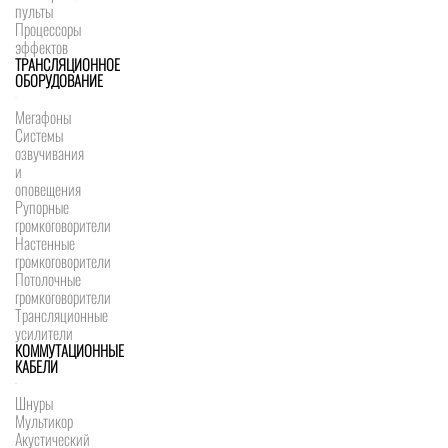
пульты
Процессоры
эффектов
ТРАНСЛЯЦИОННОЕ
ОБОРУДОВАНИЕ
Мегафоны
Системы
озвучивания
и
оповещения
Рупорные
громкоговорители
Настенные
громкоговорители
Потолочные
громкоговорители
Трансляционные
усилители
КОММУТАЦИОННЫЕ
КАБЕЛИ
Шнуры
Мультикор
Акустический