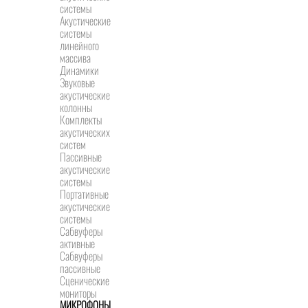
системы
Акустические
системы
линейного
массива
Динамики
Звуковые
акустические
колонны
Комплекты
акустических
систем
Пассивные
акустические
системы
Портативные
акустические
системы
Сабвуферы
активные
Сабвуферы
пассивные
Сценические
мониторы
МИКРОФОНЫ