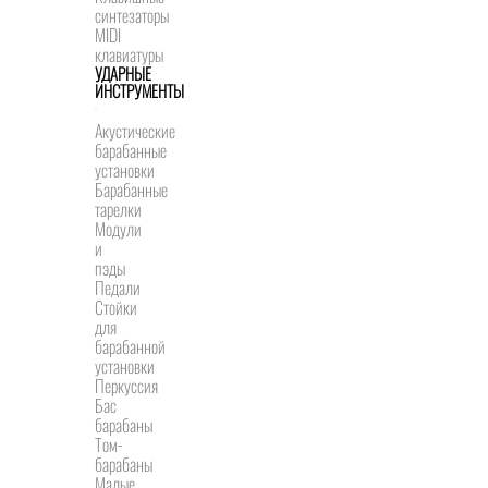
синтезаторы
MIDI
клавиатуры
УДАРНЫЕ
ИНСТРУМЕНТЫ
Акустические
барабанные
установки
Барабанные
тарелки
Модули
и
пэды
Педали
Стойки
для
барабанной
установки
Перкуссия
Бас
барабаны
Том-
барабаны
Малые