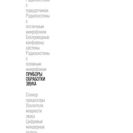
с
передатчиком
Радиосистемы
с
петличным
микрофоном
Беспроводные
конференц-
системы
Радиосистемы
с
головным
микрофоном
ПРИБОРЫ
ОБРАБОТКИ
ЗВУКА
Спикер
процессоры
Усилители
мощности
звука
Цифровые
микшерные
пульты