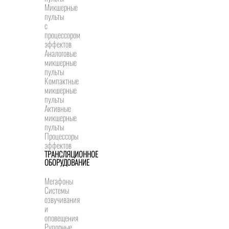
Микшерные
пульты
с
процессором
эффектов
Аналоговые
микшерные
пульты
Компактные
микшерные
пульты
Активные
микшерные
пульты
Процессоры
эффектов
ТРАНСЛЯЦИОННОЕ
ОБОРУДОВАНИЕ
Мегафоны
Системы
озвучивания
и
оповещения
Рупорные