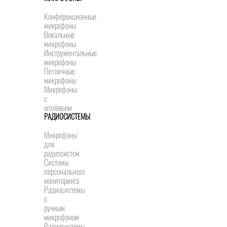
Конференционные
микрофоны
Вокальные
микрофоны
Инструментальные
микрофоны
Петличные
микрофоны
Микрофоны
с
оголовьем
РАДИОСИСТЕМЫ
Микрофоны
для
радиосистем
Системы
персонального
мониторинга
Радиосистемы
c
ручным
микрофоном
Радиосистемы