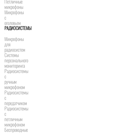
Петличные
микрофоны
Микрофоны
с
оголовьем
РАДИОСИСТЕМЫ
Микрофоны
для
радиосистем
Системы
персонального
мониторинга
Радиосистемы
c
ручным
микрофоном
Радиосистемы
с
передатчиком
Радиосистемы
с
петличным
микрофоном
Беспроводные