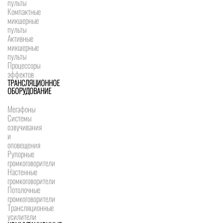
пульты
Компактные
микшерные
пульты
Активные
микшерные
пульты
Процессоры
эффектов
ТРАНСЛЯЦИОННОЕ
ОБОРУДОВАНИЕ
Мегафоны
Системы
озвучивания
и
оповещения
Рупорные
громкоговорители
Настенные
громкоговорители
Потолочные
громкоговорители
Трансляционные
усилители