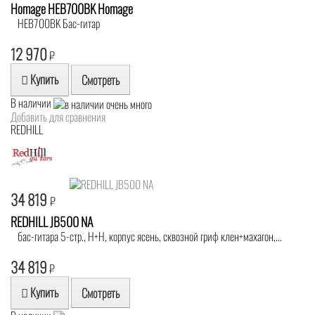
Homage HEB700BK Homage
HEB700BK Бас-гитар
12 970
₽
Купить
Смотреть
В наличии
Добавить для сравнения
REDHILL
34 819
₽
REDHILL JB500 NA
бас-гитара 5-стр., H+H, корпус ясень, сквозной гриф клен+махагон,...
34 819
₽
Купить
Смотреть