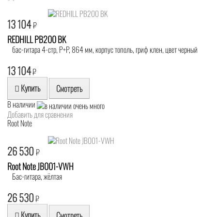
13 104
₽
REDHILL PB200 BK
бас-гитара 4-стр, P+P, 864 мм, корпус тополь, гриф клен, цвет черный
13 104
₽
Купить
Смотреть
В наличии
Добавить для сравнения
Root Note
26 530
₽
Root Note JB001-VWH
Бас-гитара, жёлтая
26 530
₽
Купить
Смотреть