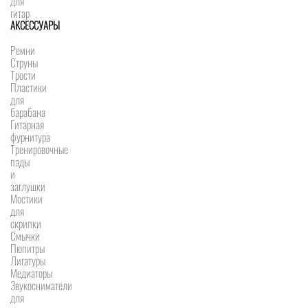
для
гитар
АКСЕССУАРЫ
Ремни
Струны
Трости
Пластики
для
барабана
Гитарная
фурнитура
Тренировочные
пэды
и
заглушки
Мостики
для
скрипки
Смычки
Пюпитры
Лигатуры
Медиаторы
Звукосниматели
для