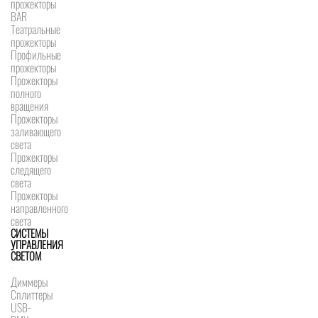
прожекторы
BAR
Театральные
прожекторы
Профильные
прожекторы
Прожекторы
полного
вращения
Прожекторы
заливающего
света
Прожекторы
следящего
света
Прожекторы
направленного
света
СИСТЕМЫ
УПРАВЛЕНИЯ
СВЕТОМ
Диммеры
Сплиттеры
USB-