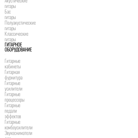
Акустические
гитары
Бас
гитары
Полуакустические
гитары
Классические
гитары
ГИТАРНОЕ
ОБОРУДОВАНИЕ
Гитарные
кабинеты
Гитарная
фурнитура
Гитарные
усилители
Гитарные
процессоры
Гитарные
педали
эффектов
Гитарные
комбоусилители
Звукосниматели