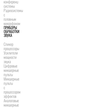
конференц-
системы
Радиосистемы
с
головным
микрофоном
ПРИБОРЫ
ОБРАБОТКИ
ЗВУКА
Спикер
процессоры
Усилители
мощности
звука
Цифровые
микшерные
пульты
Микшерные
пульты
с
процессором
эффектов
Аналоговые
микшерные