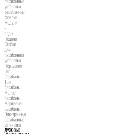
барабанные
установки
Барабанные
тарелки
Модули
и
пэды
Педали
Стойки
для
барабанной
установки
Перкуссия
Бас
барабаны
Том-
барабаны
Малые
барабаны
Маршевые
барабаны
Электронные
барабанные
установки
ДУХОВЫЕ