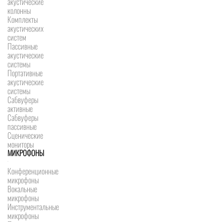
акустические
колонны
Комплекты
акустических
систем
Пассивные
акустические
системы
Портативные
акустические
системы
Сабвуферы
активные
Сабвуферы
пассивные
Сценические
мониторы
МИКРОФОНЫ
Конференционные
микрофоны
Вокальные
микрофоны
Инструментальные
микрофоны