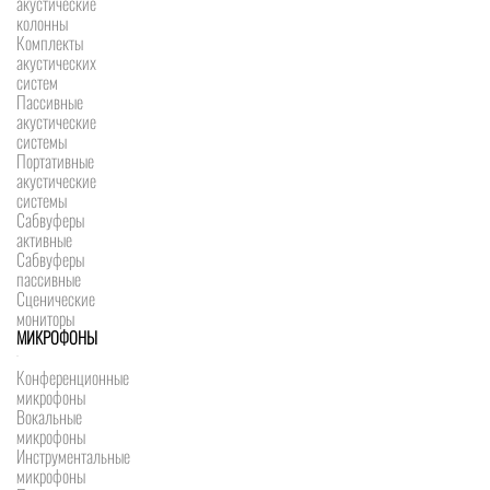
акустические
колонны
Комплекты
акустических
систем
Пассивные
акустические
системы
Портативные
акустические
системы
Сабвуферы
активные
Сабвуферы
пассивные
Сценические
мониторы
МИКРОФОНЫ
Конференционные
микрофоны
Вокальные
микрофоны
Инструментальные
микрофоны