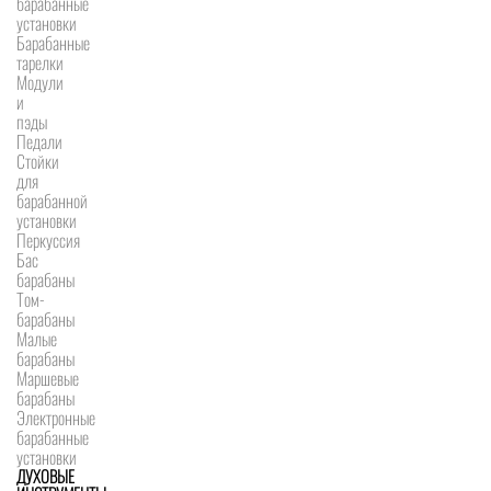
барабанные
установки
Барабанные
тарелки
Модули
и
пэды
Педали
Стойки
для
барабанной
установки
Перкуссия
Бас
барабаны
Том-
барабаны
Малые
барабаны
Маршевые
барабаны
Электронные
барабанные
установки
ДУХОВЫЕ