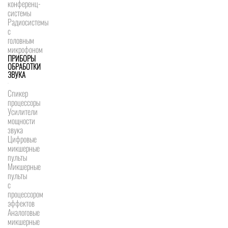
конференц-
системы
Радиосистемы
с
головным
микрофоном
ПРИБОРЫ
ОБРАБОТКИ
ЗВУКА
Спикер
процессоры
Усилители
мощности
звука
Цифровые
микшерные
пульты
Микшерные
пульты
с
процессором
эффектов
Аналоговые
микшерные