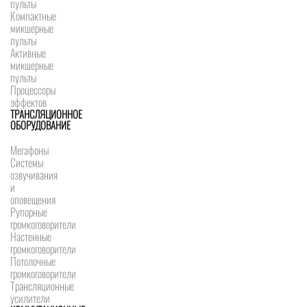
пульты
Компактные
микшерные
пульты
Активные
микшерные
пульты
Процессоры
эффектов
ТРАНСЛЯЦИОННОЕ
ОБОРУДОВАНИЕ
Мегафоны
Системы
озвучивания
и
оповещения
Рупорные
громкоговорители
Настенные
громкоговорители
Потолочные
громкоговорители
Трансляционные
усилители