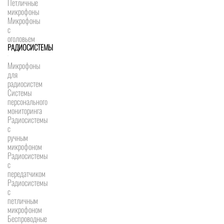
Петличные
микрофоны
Микрофоны
с
оголовьем
РАДИОСИСТЕМЫ
Микрофоны
для
радиосистем
Системы
персонального
мониторинга
Радиосистемы
c
ручным
микрофоном
Радиосистемы
с
передатчиком
Радиосистемы
с
петличным
микрофоном
Беспроводные