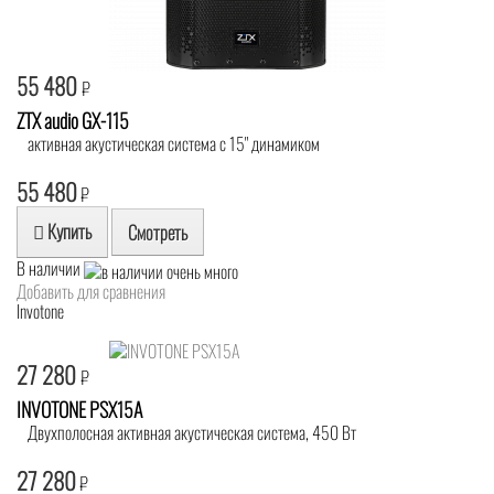
55 480
₽
ZTX audio GX-115
активная акустическая система с 15" динамиком
55 480
₽
Купить
Смотреть
В наличии
Добавить для сравнения
Invotone
27 280
₽
INVOTONE PSX15A
Двухполосная активная акустическая система, 450 Вт
27 280
₽