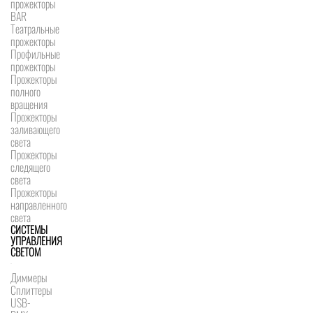
прожекторы
BAR
Театральные
прожекторы
Профильные
прожекторы
Прожекторы
полного
вращения
Прожекторы
заливающего
света
Прожекторы
следящего
света
Прожекторы
направленного
света
СИСТЕМЫ
УПРАВЛЕНИЯ
СВЕТОМ
Диммеры
Сплиттеры
USB-