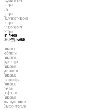
Акустические
гитары
Бас
гитары
Полуакустические
гитары
Классические
гитары
ГИТАРНОЕ
ОБОРУДОВАНИЕ
Гитарные
кабинеты
Гитарная
фурнитура
Гитарные
усилители
Гитарные
процессоры
Гитарные
педали
эффектов
Гитарные
комбоусилители
Звукосниматели