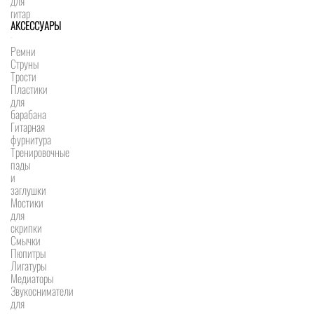
для
гитар
АКСЕССУАРЫ
Ремни
Струны
Трости
Пластики
для
барабана
Гитарная
фурнитура
Тренировочные
пэды
и
заглушки
Мостики
для
скрипки
Смычки
Пюпитры
Лигатуры
Медиаторы
Звукосниматели
для