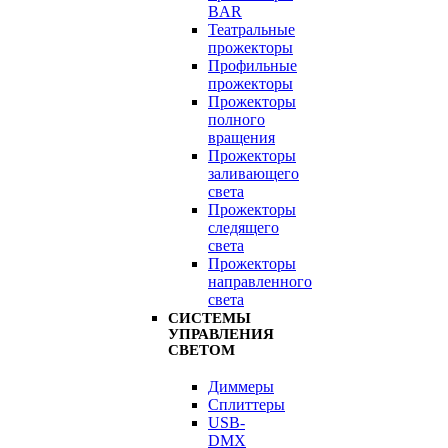
BAR
Театральные
прожекторы
Профильные
прожекторы
Прожекторы
полного
вращения
Прожекторы
заливающего
света
Прожекторы
следящего
света
Прожекторы
направленного
света
СИСТЕМЫ
УПРАВЛЕНИЯ
СВЕТОМ
Диммеры
Сплиттеры
USB-
DMX