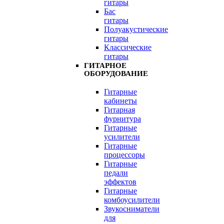
гитары
Бас
гитары
Полуакустические
гитары
Классические
гитары
ГИТАРНОЕ
ОБОРУДОВАНИЕ
Гитарные
кабинеты
Гитарная
фурнитура
Гитарные
усилители
Гитарные
процессоры
Гитарные
педали
эффектов
Гитарные
комбоусилители
Звукосниматели
для