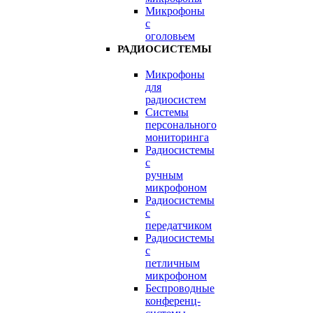
Микрофоны
с
оголовьем
РАДИОСИСТЕМЫ
Микрофоны
для
радиосистем
Системы
персонального
мониторинга
Радиосистемы
c
ручным
микрофоном
Радиосистемы
с
передатчиком
Радиосистемы
с
петличным
микрофоном
Беспроводные
конференц-