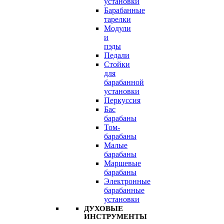
установки
Барабанные
тарелки
Модули
и
пэды
Педали
Стойки
для
барабанной
установки
Перкуссия
Бас
барабаны
Том-
барабаны
Малые
барабаны
Маршевые
барабаны
Электронные
барабанные
установки
ДУХОВЫЕ
ИНСТРУМЕНТЫ