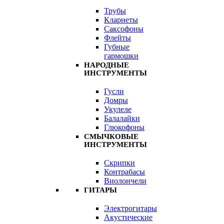
Трубы
Кларнеты
Саксофоны
Флейты
Губные
гармошки
НАРОДНЫЕ
ИНСТРУМЕНТЫ
Гусли
Домры
Укулеле
Балалайки
Глюкофоны
СМЫЧКОВЫЕ
ИНСТРУМЕНТЫ
Скрипки
Контрабасы
Виолончели
ГИТАРЫ
Электрогитары
Акустические