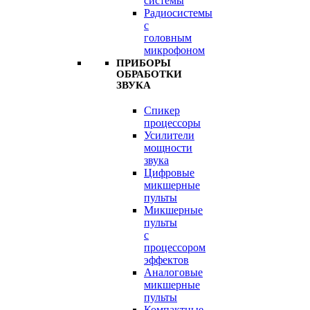
системы
Радиосистемы
с
головным
микрофоном
ПРИБОРЫ
ОБРАБОТКИ
ЗВУКА
Спикер
процессоры
Усилители
мощности
звука
Цифровые
микшерные
пульты
Микшерные
пульты
с
процессором
эффектов
Аналоговые
микшерные
пульты
Компактные