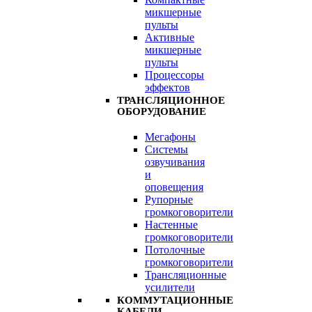
микшерные
пульты
Активные
микшерные
пульты
Процессоры
эффектов
ТРАНСЛЯЦИОННОЕ
ОБОРУДОВАНИЕ
Мегафоны
Системы
озвучивания
и
оповещения
Рупорные
громкоговорители
Настенные
громкоговорители
Потолочные
громкоговорители
Трансляционные
усилители
КОММУТАЦИОННЫЕ
КАБЕЛИ