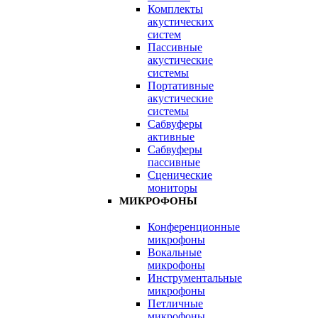
Комплекты
акустических
систем
Пассивные
акустические
системы
Портативные
акустические
системы
Сабвуферы
активные
Сабвуферы
пассивные
Сценические
мониторы
МИКРОФОНЫ
Конференционные
микрофоны
Вокальные
микрофоны
Инструментальные
микрофоны
Петличные
микрофоны