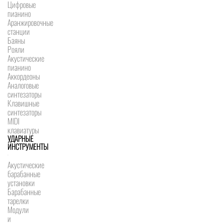
Цифровые
пианино
Аранжировочные
станции
Баяны
Рояли
Акустические
пианино
Аккордеоны
Аналоговые
синтезаторы
Клавишные
синтезаторы
MIDI
клавиатуры
УДАРНЫЕ
ИНСТРУМЕНТЫ
Акустические
барабанные
установки
Барабанные
тарелки
Модули
и