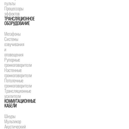
пульты
Процессоры
эффектов
ТРАНСЛЯЦИОННОЕ
ОБОРУДОВАНИЕ
Мегафоны
Системы
озвучивания
и
оповещения
Рупорные
громкоговорители
Настенные
громкоговорители
Потолочные
громкоговорители
Трансляционные
усилители
КОММУТАЦИОННЫЕ
КАБЕЛИ
Шнуры
Мультикор
Акустический