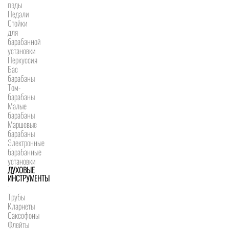
пэды
Педали
Стойки
для
барабанной
установки
Перкуссия
Бас
барабаны
Том-
барабаны
Малые
барабаны
Маршевые
барабаны
Электронные
барабанные
установки
ДУХОВЫЕ
ИНСТРУМЕНТЫ
Трубы
Кларнеты
Саксофоны
Флейты