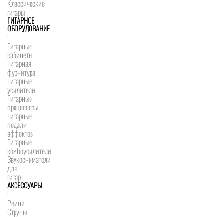
Классические
гитары
ГИТАРНОЕ
ОБОРУДОВАНИЕ
Гитарные
кабинеты
Гитарная
фурнитура
Гитарные
усилители
Гитарные
процессоры
Гитарные
педали
эффектов
Гитарные
комбоусилители
Звукосниматели
для
гитар
АКСЕССУАРЫ
Ремни
Струны