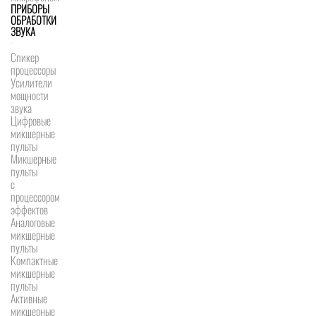
ПРИБОРЫ
ОБРАБОТКИ
ЗВУКА
Спикер
процессоры
Усилители
мощности
звука
Цифровые
микшерные
пульты
Микшерные
пульты
с
процессором
эффектов
Аналоговые
микшерные
пульты
Компактные
микшерные
пульты
Активные
микшерные