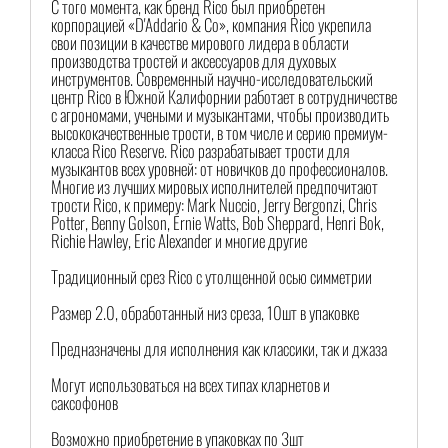
С того момента, как бренд Rico был приобретен
корпорацией «D'Addario & Co», компания Rico укрепила
свои позиции в качестве мирового лидера в области
производства тростей и аксессуаров для духовых
инструментов. Современный научно-исследовательский
центр Rico в Южной Калифорнии работает в сотрудничестве
с агрономами, учеными и музыкантами, чтобы производить
высококачественные трости, в том числе и серию премиум-
класса Rico Reserve. Rico разрабатывает трости для
музыкантов всех уровней: от новичков до профессионалов.
Многие из лучших мировых исполнителей предпочитают
трости Rico, к примеру: Mark Nuccio, Jerry Bergonzi, Chris
Potter, Benny Golson, Ernie Watts, Bob Sheppard, Henri Bok,
Richie Hawley, Eric Alexander и многие другие
Традиционный срез Rico с утолщенной осью симметрии
Размер 2.0, обработанный низ среза, 10шт в упаковке
Предназначены для исполнения как классики, так и джаза
Могут использоваться на всех типах кларнетов и
саксофонов
Возможно приобретение в упаковках по 3шт