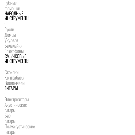
Губные
гармошки
НАРОДНЫЕ
ИНСТРУМЕНТЫ
Гусли
Домры
Укулеле
Балалайки
Глюкофоны
СМЫЧКОВЫЕ
ИНСТРУМЕНТЫ
Скрипки
Контрабасы
Виолончели
ГИТАРЫ
Электрогитары
Акустические
гитары
Бас
гитары
Полуакустические
гитары