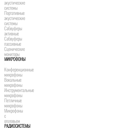
акустические
системы
Портативные
акустические
системы
Сабвуферы
активные
Сабвуферы
пассивные
Сценические
мониторы
МИКРОФОНЫ
Конференционные
микрофоны
Вокальные
микрофоны
Инструментальные
микрофоны
Петличные
микрофоны
Микрофоны
с
оголовьем
РАДИОСИСТЕМЫ