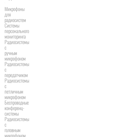
Микрофоны
для
радиосистем
Системы
персонального
мониторинга
Радиосистемы
c
ручным
микрофоном
Радиосистемы
с
передатчиком
Радиосистемы
с
петличным
микрофоном
Беспроводные
конференц-
системы
Радиосистемы
с
головным
микрофоном