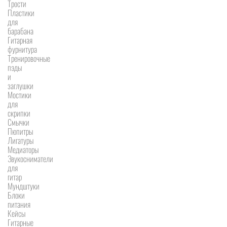
Трости
Пластики
для
барабана
Гитарная
фурнитура
Тренировочные
пэды
и
заглушки
Мостики
для
скрипки
Смычки
Пюпитры
Лигатуры
Медиаторы
Звукосниматели
для
гитар
Мундштуки
Блоки
питания
Кейсы
Гитарные