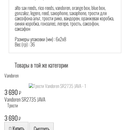
alto sax reeds, rico reeds, vandoren, orange box, blue box,
gonzalez, legere, reed, saxophone, saxaphone, трости для
саксофона альт, трости рико, вандорен, оранжевая коробка,
синяя коробка, гонзалес, легере, трость, саксофон,
саксафон
Размеры упаковки (мм) : 6х2х8
Вес (гр) : 36
Товары в той же категории
Vandoren
3 690
₽
Vandoren SR2735 JAVA
Трости
3 690
₽
Купить
Смотреть