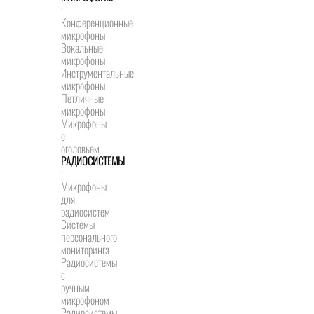
Конференционные
микрофоны
Вокальные
микрофоны
Инструментальные
микрофоны
Петличные
микрофоны
Микрофоны
с
оголовьем
РАДИОСИСТЕМЫ
Микрофоны
для
радиосистем
Системы
персонального
мониторинга
Радиосистемы
c
ручным
микрофоном
Радиосистемы