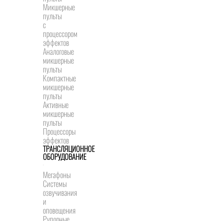
Микшерные
пульты
с
процессором
эффектов
Аналоговые
микшерные
пульты
Компактные
микшерные
пульты
Активные
микшерные
пульты
Процессоры
эффектов
ТРАНСЛЯЦИОННОЕ
ОБОРУДОВАНИЕ
Мегафоны
Системы
озвучивания
и
оповещения
Рупорные