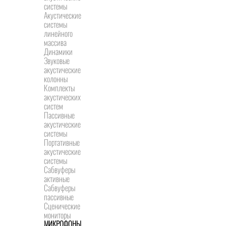
системы
Акустические
системы
линейного
массива
Динамики
Звуковые
акустические
колонны
Комплекты
акустических
систем
Пассивные
акустические
системы
Портативные
акустические
системы
Сабвуферы
активные
Сабвуферы
пассивные
Сценические
мониторы
МИКРОФОНЫ