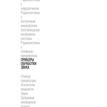
с
передатчиком
Радиосистемы
с
петличным
микрофоном
Беспроводные
конференц-
системы
Радиосистемы
с
головным
микрофоном
ПРИБОРЫ
ОБРАБОТКИ
ЗВУКА
Спикер
процессоры
Усилители
мощности
звука
Цифровые
микшерные
пульты