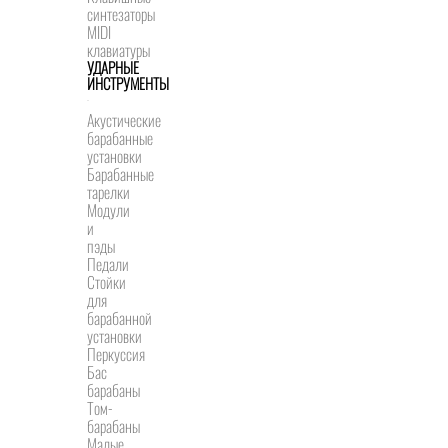
синтезаторы
MIDI
клавиатуры
УДАРНЫЕ
ИНСТРУМЕНТЫ
Акустические
барабанные
установки
Барабанные
тарелки
Модули
и
пэды
Педали
Стойки
для
барабанной
установки
Перкуссия
Бас
барабаны
Том-
барабаны
Малые