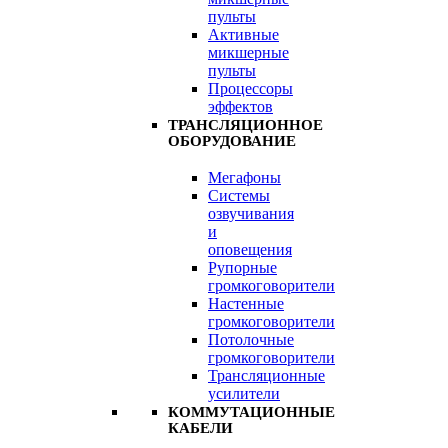
пульты
Активные
микшерные
пульты
Процессоры
эффектов
ТРАНСЛЯЦИОННОЕ
ОБОРУДОВАНИЕ
Мегафоны
Системы
озвучивания
и
оповещения
Рупорные
громкоговорители
Настенные
громкоговорители
Потолочные
громкоговорители
Трансляционные
усилители
КОММУТАЦИОННЫЕ
КАБЕЛИ