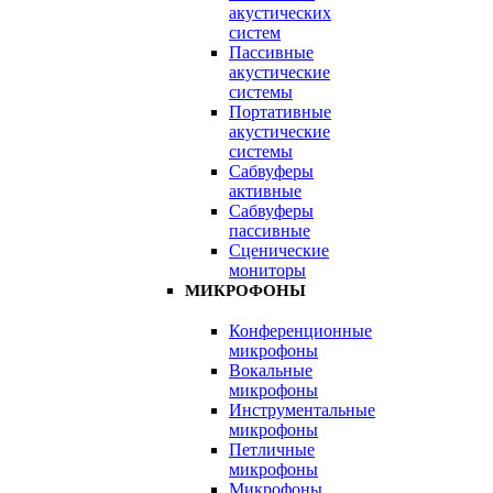
акустических
систем
Пассивные
акустические
системы
Портативные
акустические
системы
Сабвуферы
активные
Сабвуферы
пассивные
Сценические
мониторы
МИКРОФОНЫ
Конференционные
микрофоны
Вокальные
микрофоны
Инструментальные
микрофоны
Петличные
микрофоны
Микрофоны