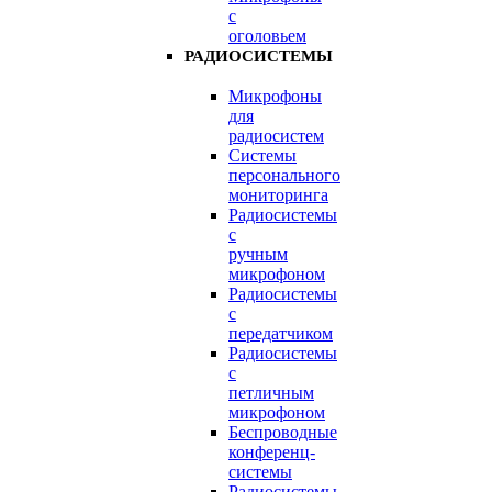
с
оголовьем
РАДИОСИСТЕМЫ
Микрофоны
для
радиосистем
Системы
персонального
мониторинга
Радиосистемы
c
ручным
микрофоном
Радиосистемы
с
передатчиком
Радиосистемы
с
петличным
микрофоном
Беспроводные
конференц-
системы
Радиосистемы