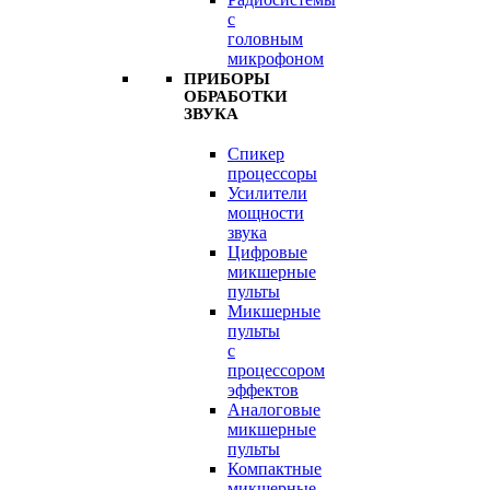
с
головным
микрофоном
ПРИБОРЫ
ОБРАБОТКИ
ЗВУКА
Спикер
процессоры
Усилители
мощности
звука
Цифровые
микшерные
пульты
Микшерные
пульты
с
процессором
эффектов
Аналоговые
микшерные
пульты
Компактные
микшерные