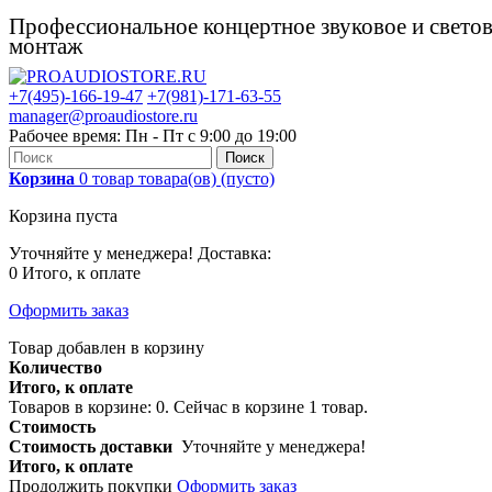
Профессиональное концертное звуковое и свето
монтаж
+7(495)-166-19-47
+7(981)-171-63-55
manager@proaudiostore.ru
Рабочее время: Пн - Пт с 9:00 до 19:00
Поиск
Корзина
0
товар
товара(ов)
(пусто)
Корзина пуста
Уточняйте у менеджера!
Доставка:
0
Итого, к оплате
Оформить заказ
Товар добавлен в корзину
Количество
Итого, к оплате
Товаров в корзине:
0
.
Сейчас в корзине 1 товар.
Стоимость
Стоимость доставки
Уточняйте у менеджера!
Итого, к оплате
Продолжить покупки
Оформить заказ