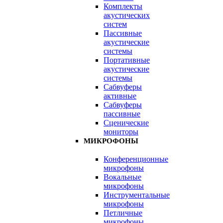
Комплекты
акустических
систем
Пассивные
акустические
системы
Портативные
акустические
системы
Сабвуферы
активные
Сабвуферы
пассивные
Сценические
мониторы
МИКРОФОНЫ
Конференционные
микрофоны
Вокальные
микрофоны
Инструментальные
микрофоны
Петличные
микрофоны