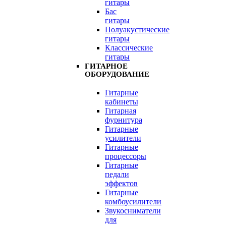
гитары
Бас
гитары
Полуакустические
гитары
Классические
гитары
ГИТАРНОЕ
ОБОРУДОВАНИЕ
Гитарные
кабинеты
Гитарная
фурнитура
Гитарные
усилители
Гитарные
процессоры
Гитарные
педали
эффектов
Гитарные
комбоусилители
Звукосниматели
для