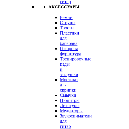
гитар
АКСЕССУАРЫ
Ремни
Струны
Трости
Пластики
для
барабана
Гитарная
фурнитура
Тренировочные
пэды
и
заглушки
Мостики
для
скрипки
Смычки
Пюпитры
Лигатуры
Медиаторы
Звукосниматели
для
гитар