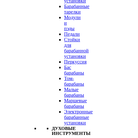
установки
Барабанные
тарелки
Модули
и
пэды
Педали
Стойки
для
барабанной
установки
Перкуссия
Бас
барабаны
Том-
барабаны
Малые
барабаны
Маршевые
барабаны
Электронные
барабанные
установки
ДУХОВЫЕ
ИНСТРУМЕНТЫ