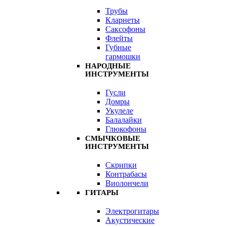
Трубы
Кларнеты
Саксофоны
Флейты
Губные
гармошки
НАРОДНЫЕ
ИНСТРУМЕНТЫ
Гусли
Домры
Укулеле
Балалайки
Глюкофоны
СМЫЧКОВЫЕ
ИНСТРУМЕНТЫ
Скрипки
Контрабасы
Виолончели
ГИТАРЫ
Электрогитары
Акустические