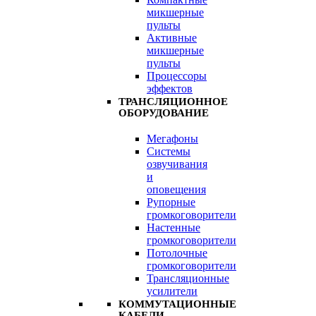
микшерные
пульты
Активные
микшерные
пульты
Процессоры
эффектов
ТРАНСЛЯЦИОННОЕ
ОБОРУДОВАНИЕ
Мегафоны
Системы
озвучивания
и
оповещения
Рупорные
громкоговорители
Настенные
громкоговорители
Потолочные
громкоговорители
Трансляционные
усилители
КОММУТАЦИОННЫЕ
КАБЕЛИ