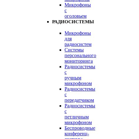
Микрофоны
с
оголовьем
РАДИОСИСТЕМЫ
Микрофоны
для
радиосистем
Системы
персонального
мониторинга
Радиосистемы
c
ручным
микрофоном
Радиосистемы
с
передатчиком
Радиосистемы
с
петличным
микрофоном
Беспроводные
конференц-