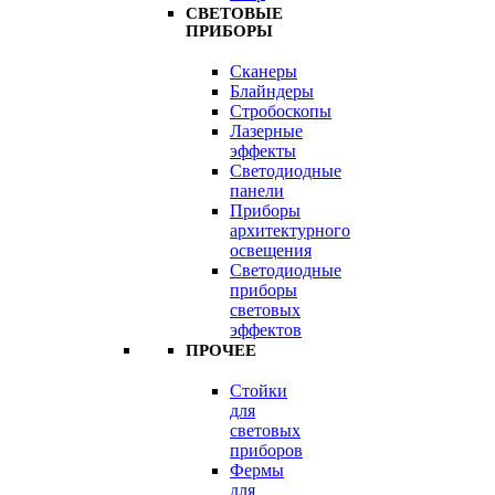
СВЕТОВЫЕ
ПРИБОРЫ
Сканеры
Блайндеры
Стробоскопы
Лазерные
эффекты
Светодиодные
панели
Приборы
архитектурного
освещения
Светодиодные
приборы
световых
эффектов
ПРОЧЕЕ
Стойки
для
световых
приборов
Фермы
для