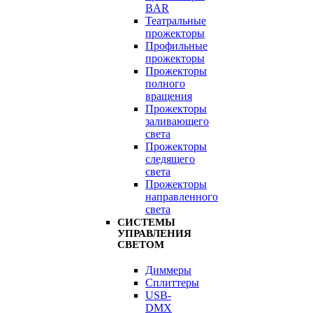
BAR
Театральные
прожекторы
Профильные
прожекторы
Прожекторы
полного
вращения
Прожекторы
заливающего
света
Прожекторы
следящего
света
Прожекторы
направленного
света
СИСТЕМЫ
УПРАВЛЕНИЯ
СВЕТОМ
Диммеры
Сплиттеры
USB-
DMX