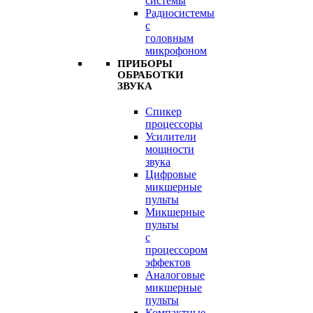
системы
Радиосистемы
с
головным
микрофоном
ПРИБОРЫ
ОБРАБОТКИ
ЗВУКА
Спикер
процессоры
Усилители
мощности
звука
Цифровые
микшерные
пульты
Микшерные
пульты
с
процессором
эффектов
Аналоговые
микшерные
пульты
Компактные