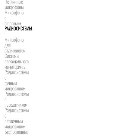
Петличные
микрофоны
Микрофоны
с
оголовьем
РАДИОСИСТЕМЫ
Микрофоны
для
радиосистем
Системы
персонального
мониторинга
Радиосистемы
c
ручным
микрофоном
Радиосистемы
с
передатчиком
Радиосистемы
с
петличным
микрофоном
Беспроводные