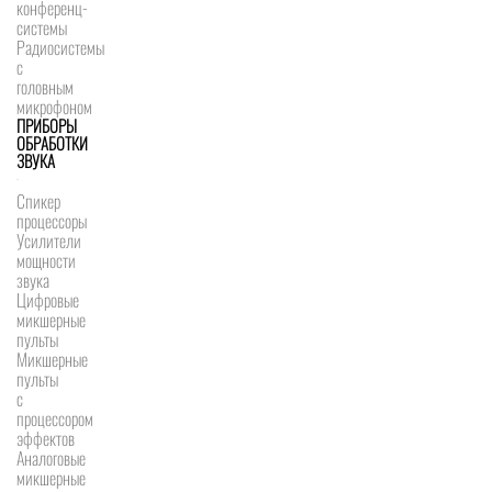
конференц-
системы
Радиосистемы
с
головным
микрофоном
ПРИБОРЫ
ОБРАБОТКИ
ЗВУКА
Спикер
процессоры
Усилители
мощности
звука
Цифровые
микшерные
пульты
Микшерные
пульты
с
процессором
эффектов
Аналоговые
микшерные