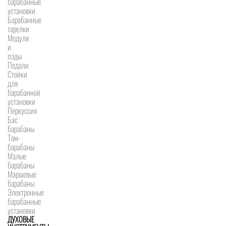
барабанные
установки
Барабанные
тарелки
Модули
и
пэды
Педали
Стойки
для
барабанной
установки
Перкуссия
Бас
барабаны
Том-
барабаны
Малые
барабаны
Маршевые
барабаны
Электронные
барабанные
установки
ДУХОВЫЕ