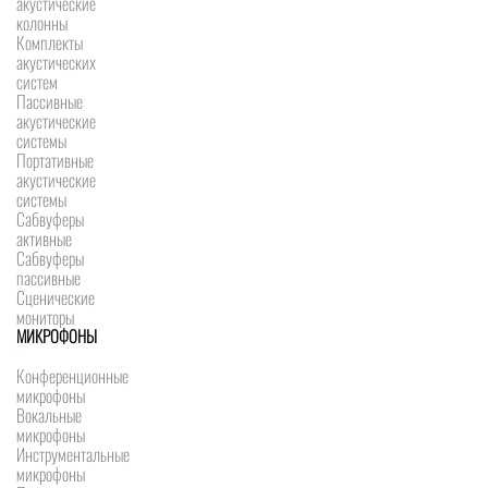
акустические
колонны
Комплекты
акустических
систем
Пассивные
акустические
системы
Портативные
акустические
системы
Сабвуферы
активные
Сабвуферы
пассивные
Сценические
мониторы
МИКРОФОНЫ
Конференционные
микрофоны
Вокальные
микрофоны
Инструментальные
микрофоны