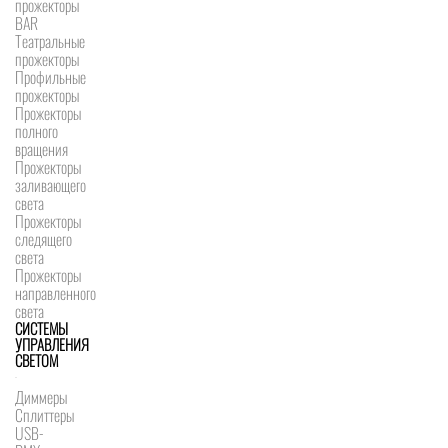
прожекторы
BAR
Театральные
прожекторы
Профильные
прожекторы
Прожекторы
полного
вращения
Прожекторы
заливающего
света
Прожекторы
следящего
света
Прожекторы
направленного
света
СИСТЕМЫ
УПРАВЛЕНИЯ
СВЕТОМ
Диммеры
Сплиттеры
USB-