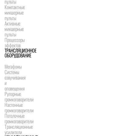
пульты
Компактные
микшерные
пульты
Активные
микшерные
пульты
Процессоры
эффектов
ТРАНСЛЯЦИОННОЕ
ОБОРУДОВАНИЕ
Мегафоны
Системы
озвучивания
и
оповещения
Рупорные
громкоговорители
Настенные
громкоговорители
Потолочные
громкоговорители
Трансляционные
усилители