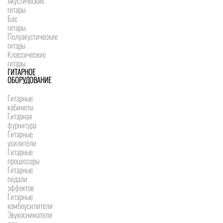
Акустические
гитары
Бас
гитары
Полуакустические
гитары
Классические
гитары
ГИТАРНОЕ
ОБОРУДОВАНИЕ
Гитарные
кабинеты
Гитарная
фурнитура
Гитарные
усилители
Гитарные
процессоры
Гитарные
педали
эффектов
Гитарные
комбоусилители
Звукосниматели