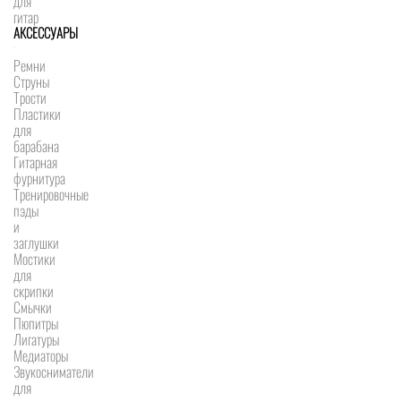
для
гитар
АКСЕССУАРЫ
Ремни
Струны
Трости
Пластики
для
барабана
Гитарная
фурнитура
Тренировочные
пэды
и
заглушки
Мостики
для
скрипки
Смычки
Пюпитры
Лигатуры
Медиаторы
Звукосниматели
для