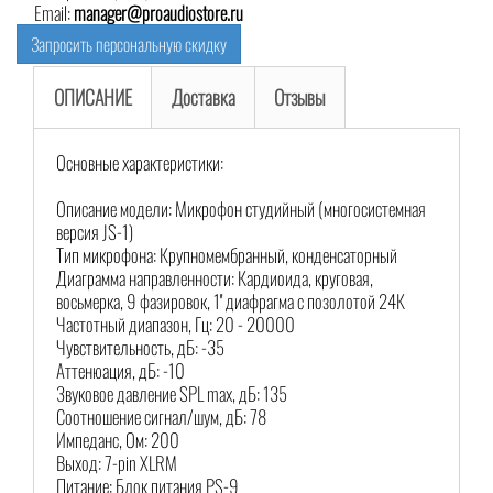
Email:
manager@proaudiostore.ru
Запросить персональную скидку
ОПИСАНИЕ
Доставка
Отзывы
Основные характеристики:
Описание модели: Микрофон студийный (многосистемная
версия JS-1)
Тип микрофона: Крупномембранный, конденсаторный
Диаграмма направленности: Кардиоида, круговая,
восьмерка, 9 фазировок, 1'' диафрагма с позолотой 24К
Частотный диапазон, Гц: 20 - 20000
Чувствительность, дБ: -35
Аттенюация, дБ: -10
Звуковое давление SPL max, дБ: 135
Соотношение сигнал/шум, дБ: 78
Импеданс, Ом: 200
Выход: 7-pin XLRM
Питание: Блок питания PS-9