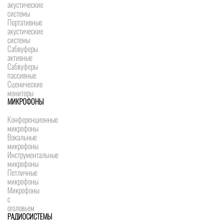
акустические
системы
Портативные
акустические
системы
Сабвуферы
активные
Сабвуферы
пассивные
Сценические
мониторы
МИКРОФОНЫ
Конференционные
микрофоны
Вокальные
микрофоны
Инструментальные
микрофоны
Петличные
микрофоны
Микрофоны
с
оголовьем
РАДИОСИСТЕМЫ