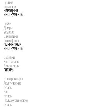
Губные
гармошки
НАРОДНЫЕ
ИНСТРУМЕНТЫ
Гусли
Домры
Укулеле
Балалайки
Глюкофоны
СМЫЧКОВЫЕ
ИНСТРУМЕНТЫ
Скрипки
Контрабасы
Виолончели
ГИТАРЫ
Электрогитары
Акустические
гитары
Бас
гитары
Полуакустические
гитары