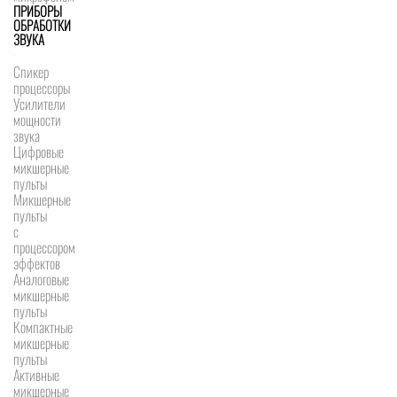
ПРИБОРЫ
ОБРАБОТКИ
ЗВУКА
Спикер
процессоры
Усилители
мощности
звука
Цифровые
микшерные
пульты
Микшерные
пульты
с
процессором
эффектов
Аналоговые
микшерные
пульты
Компактные
микшерные
пульты
Активные
микшерные