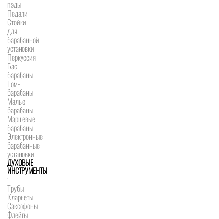
пэды
Педали
Стойки
для
барабанной
установки
Перкуссия
Бас
барабаны
Том-
барабаны
Малые
барабаны
Маршевые
барабаны
Электронные
барабанные
установки
ДУХОВЫЕ
ИНСТРУМЕНТЫ
Трубы
Кларнеты
Саксофоны
Флейты