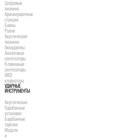
Цифровые
пианино
Аранжировочные
станции
Баяны
Рояли
Акустические
пианино
Аккордеоны
Аналоговые
синтезаторы
Клавишные
синтезаторы
MIDI
клавиатуры
УДАРНЫЕ
ИНСТРУМЕНТЫ
Акустические
барабанные
установки
Барабанные
тарелки
Модули
и