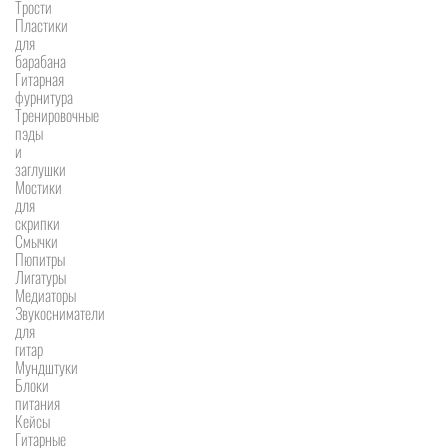
Трости
Пластики
для
барабана
Гитарная
фурнитура
Тренировочные
пэды
и
заглушки
Мостики
для
скрипки
Смычки
Пюпитры
Лигатуры
Медиаторы
Звукосниматели
для
гитар
Мундштуки
Блоки
питания
Кейсы
Гитарные