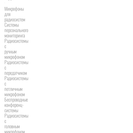
Микрофоны
для
радиосистем
Системы
персонального
мониторинга
Радиосистемы
c
ручным
микрофоном
Радиосистемы
с
передатчиком
Радиосистемы
с
петличным
микрофоном
Беспроводные
конференц-
системы
Радиосистемы
с
головным
микрофоном