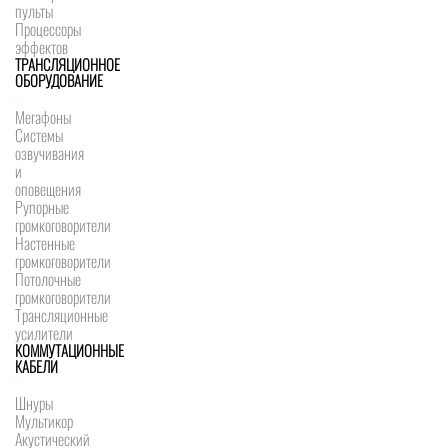
пульты
Процессоры
эффектов
ТРАНСЛЯЦИОННОЕ
ОБОРУДОВАНИЕ
Мегафоны
Системы
озвучивания
и
оповещения
Рупорные
громкоговорители
Настенные
громкоговорители
Потолочные
громкоговорители
Трансляционные
усилители
КОММУТАЦИОННЫЕ
КАБЕЛИ
Шнуры
Мультикор
Акустический