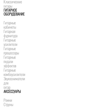
Классические
гитары
ГИТАРНОЕ
ОБОРУДОВАНИЕ
Гитарные
кабинеты
Гитарная
фурнитура
Гитарные
усилители
Гитарные
процессоры
Гитарные
педали
эффектов
Гитарные
комбоусилители
Звукосниматели
для
гитар
АКСЕССУАРЫ
Ремни
Струны