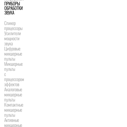
ПРИБОРЫ
ОБРАБОТКИ
ЗВУКА
Спикер
процессоры
Усилители
мощности
звука
Цифровые
микшерные
пульты
Микшерные
пульты
с
процессором
эффектов
Аналоговые
микшерные
пульты
Компактные
микшерные
пульты
Активные
микшерные