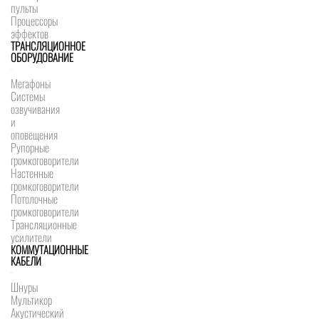
пульты
Процессоры
эффектов
ТРАНСЛЯЦИОННОЕ
ОБОРУДОВАНИЕ
Мегафоны
Системы
озвучивания
и
оповещения
Рупорные
громкоговорители
Настенные
громкоговорители
Потолочные
громкоговорители
Трансляционные
усилители
КОММУТАЦИОННЫЕ
КАБЕЛИ
Шнуры
Мультикор
Акустический