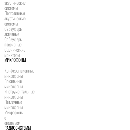
акустические
системы
Портативные
акустические
системы
Сабвуферы
активные
Сабвуферы
пассивные
Сценические
мониторы
МИКРОФОНЫ
Конференционные
микрофоны
Вокальные
микрофоны
Инструментальные
микрофоны
Петличные
микрофоны
Микрофоны
с
оголовьем
РАДИОСИСТЕМЫ