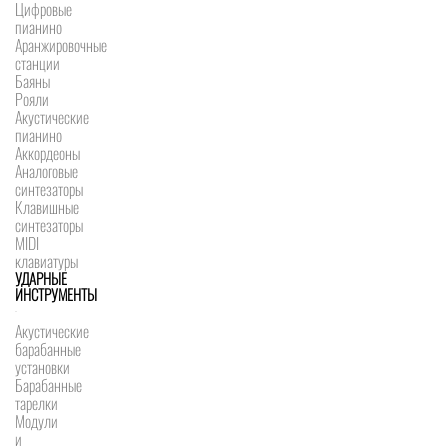
Цифровые
пианино
Аранжировочные
станции
Баяны
Рояли
Акустические
пианино
Аккордеоны
Аналоговые
синтезаторы
Клавишные
синтезаторы
MIDI
клавиатуры
УДАРНЫЕ
ИНСТРУМЕНТЫ
Акустические
барабанные
установки
Барабанные
тарелки
Модули
и