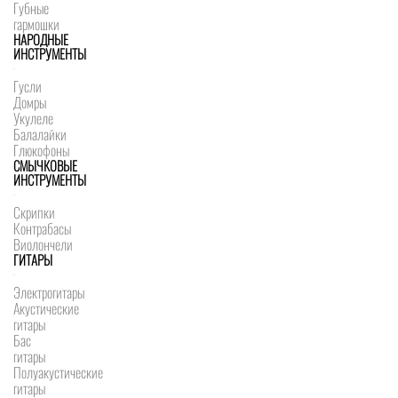
Губные
гармошки
НАРОДНЫЕ
ИНСТРУМЕНТЫ
Гусли
Домры
Укулеле
Балалайки
Глюкофоны
СМЫЧКОВЫЕ
ИНСТРУМЕНТЫ
Скрипки
Контрабасы
Виолончели
ГИТАРЫ
Электрогитары
Акустические
гитары
Бас
гитары
Полуакустические
гитары