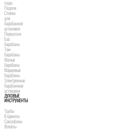
пэды
Педали
Стойки
для
барабанной
установки
Перкуссия
Бас
барабаны
Том-
барабаны
Малые
барабаны
Маршевые
барабаны
Электронные
барабанные
установки
ДУХОВЫЕ
ИНСТРУМЕНТЫ
Трубы
Кларнеты
Саксофоны
Флейты