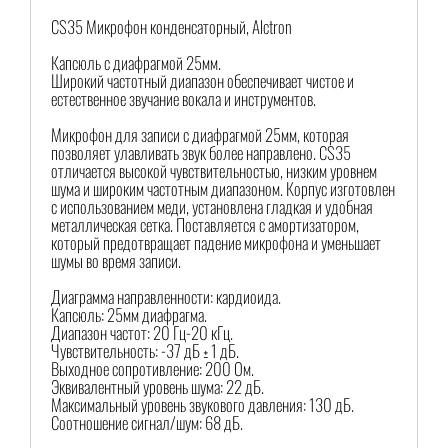
CS35 Микрофон конденсаторный, Alctron
Капсюль с диафрагмой 25мм.
Широкий частотный диапазон обеспечивает чистое и
естественное звучание вокала и инструментов.
Микрофон для записи с диафрагмой 25мм, которая
позволяет улавливать звук более направлено. CS35
отличается высокой чувствительностью, низким уровнем
шума и широким частотным диапазоном. Корпус изготовлен
с использованием меди, установлена гладкая и удобная
металлическая сетка. Поставляется с амортизатором,
который предотвращает падение микрофона и уменьшает
шумы во время записи.
Диаграмма направленности: кардиоида.
Капсюль: 25мм диафрагма.
Диапазон частот: 20 Гц-20 кГц.
Чувствительность: -37 дБ ± 1 дБ.
Выходное сопротивление: 200 Ом.
Эквивалентный уровень шума: 22 дБ.
Максимальный уровень звукового давления: 130 дБ.
Соотношение сигнал/шум: 68 дБ.