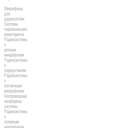
Микрофоны
для
радиосистем
Системы
персонального
мониторинга
Радиосистемы
c
ручным
микрофоном
Радиосистемы
с
передатчиком
Радиосистемы
с
петличным
микрофоном
Беспроводные
конференц-
системы
Радиосистемы
с
головным
микрофоном