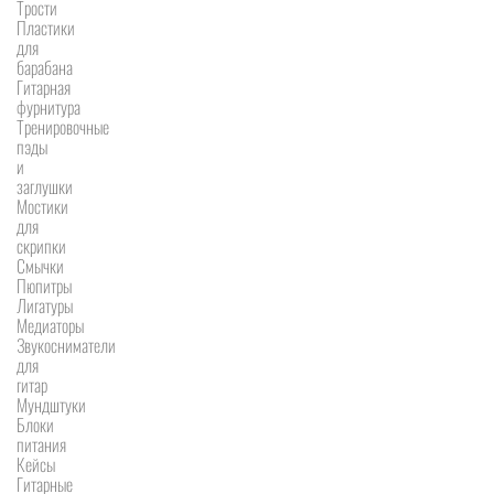
Трости
Пластики
для
барабана
Гитарная
фурнитура
Тренировочные
пэды
и
заглушки
Мостики
для
скрипки
Смычки
Пюпитры
Лигатуры
Медиаторы
Звукосниматели
для
гитар
Мундштуки
Блоки
питания
Кейсы
Гитарные