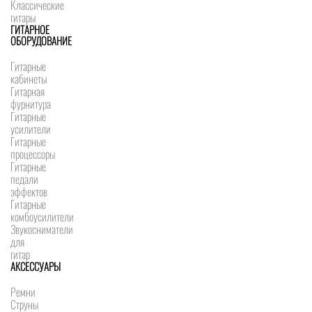
Классические
гитары
ГИТАРНОЕ
ОБОРУДОВАНИЕ
Гитарные
кабинеты
Гитарная
фурнитура
Гитарные
усилители
Гитарные
процессоры
Гитарные
педали
эффектов
Гитарные
комбоусилители
Звукосниматели
для
гитар
АКСЕССУАРЫ
Ремни
Струны