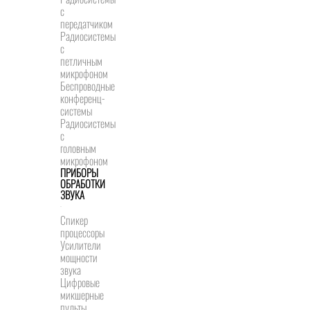
с
передатчиком
Радиосистемы
с
петличным
микрофоном
Беспроводные
конференц-
системы
Радиосистемы
с
головным
микрофоном
ПРИБОРЫ
ОБРАБОТКИ
ЗВУКА
Спикер
процессоры
Усилители
мощности
звука
Цифровые
микшерные
пульты