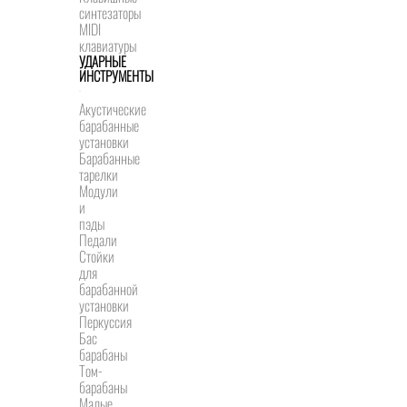
синтезаторы
MIDI
клавиатуры
УДАРНЫЕ
ИНСТРУМЕНТЫ
Акустические
барабанные
установки
Барабанные
тарелки
Модули
и
пэды
Педали
Стойки
для
барабанной
установки
Перкуссия
Бас
барабаны
Том-
барабаны
Малые