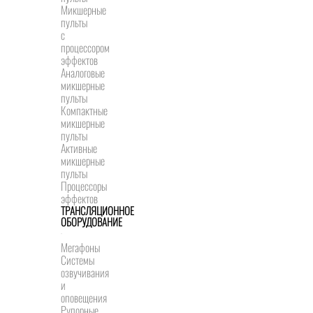
Микшерные
пульты
с
процессором
эффектов
Аналоговые
микшерные
пульты
Компактные
микшерные
пульты
Активные
микшерные
пульты
Процессоры
эффектов
ТРАНСЛЯЦИОННОЕ
ОБОРУДОВАНИЕ
Мегафоны
Системы
озвучивания
и
оповещения
Рупорные