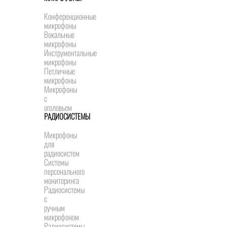
Конференционные
микрофоны
Вокальные
микрофоны
Инструментальные
микрофоны
Петличные
микрофоны
Микрофоны
с
оголовьем
РАДИОСИСТЕМЫ
Микрофоны
для
радиосистем
Системы
персонального
мониторинга
Радиосистемы
c
ручным
микрофоном
Радиосистемы