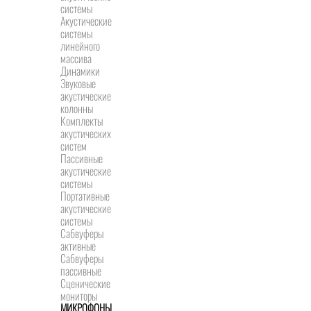
системы
Акустические
системы
линейного
массива
Динамики
Звуковые
акустические
колонны
Комплекты
акустических
систем
Пассивные
акустические
системы
Портативные
акустические
системы
Сабвуферы
активные
Сабвуферы
пассивные
Сценические
мониторы
МИКРОФОНЫ