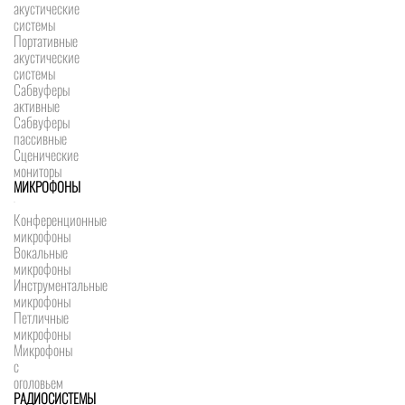
акустические
системы
Портативные
акустические
системы
Сабвуферы
активные
Сабвуферы
пассивные
Сценические
мониторы
МИКРОФОНЫ
Конференционные
микрофоны
Вокальные
микрофоны
Инструментальные
микрофоны
Петличные
микрофоны
Микрофоны
с
оголовьем
РАДИОСИСТЕМЫ