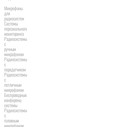
Микрофоны
для
радиосистем
Системы
персонального
мониторинга
Радиосистемы
c
ручным
микрофоном
Радиосистемы
с
передатчиком
Радиосистемы
с
петличным
микрофоном
Беспроводные
конференц-
системы
Радиосистемы
с
головным
микрофоном