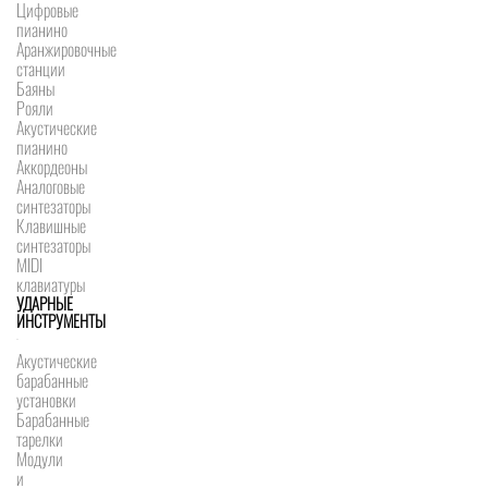
Цифровые
пианино
Аранжировочные
станции
Баяны
Рояли
Акустические
пианино
Аккордеоны
Аналоговые
синтезаторы
Клавишные
синтезаторы
MIDI
клавиатуры
УДАРНЫЕ
ИНСТРУМЕНТЫ
Акустические
барабанные
установки
Барабанные
тарелки
Модули
и