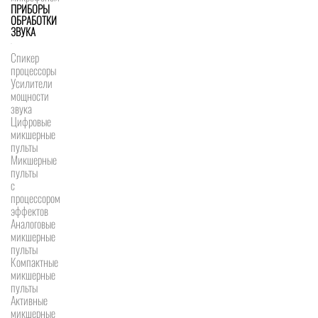
ПРИБОРЫ
ОБРАБОТКИ
ЗВУКА
Спикер
процессоры
Усилители
мощности
звука
Цифровые
микшерные
пульты
Микшерные
пульты
с
процессором
эффектов
Аналоговые
микшерные
пульты
Компактные
микшерные
пульты
Активные
микшерные