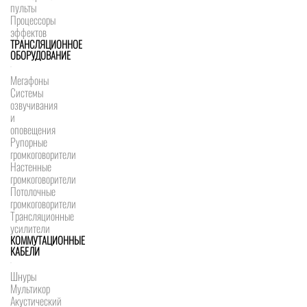
пульты
Процессоры
эффектов
ТРАНСЛЯЦИОННОЕ
ОБОРУДОВАНИЕ
Мегафоны
Системы
озвучивания
и
оповещения
Рупорные
громкоговорители
Настенные
громкоговорители
Потолочные
громкоговорители
Трансляционные
усилители
КОММУТАЦИОННЫЕ
КАБЕЛИ
Шнуры
Мультикор
Акустический