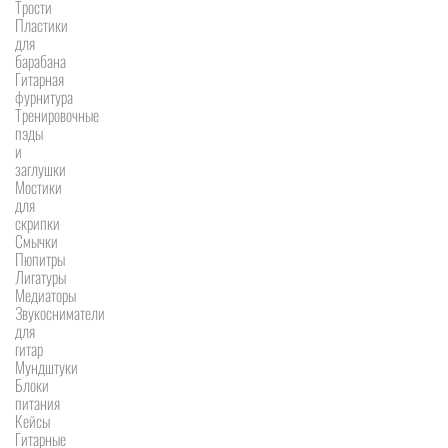
Трости
Пластики
для
барабана
Гитарная
фурнитура
Тренировочные
пэды
и
заглушки
Мостики
для
скрипки
Смычки
Пюпитры
Лигатуры
Медиаторы
Звукосниматели
для
гитар
Мундштуки
Блоки
питания
Кейсы
Гитарные