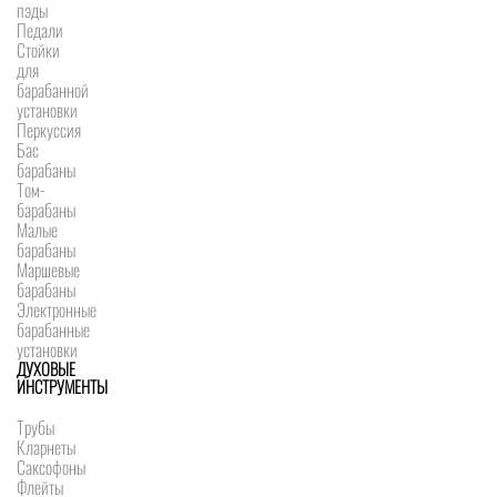
пэды
Педали
Стойки
для
барабанной
установки
Перкуссия
Бас
барабаны
Том-
барабаны
Малые
барабаны
Маршевые
барабаны
Электронные
барабанные
установки
ДУХОВЫЕ
ИНСТРУМЕНТЫ
Трубы
Кларнеты
Саксофоны
Флейты