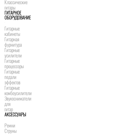
Классические
гитары
ГИТАРНОЕ
ОБОРУДОВАНИЕ
Гитарные
кабинеты
Гитарная
фурнитура
Гитарные
усилители
Гитарные
процессоры
Гитарные
педали
эффектов
Гитарные
комбоусилители
Звукосниматели
для
гитар
АКСЕССУАРЫ
Ремни
Струны