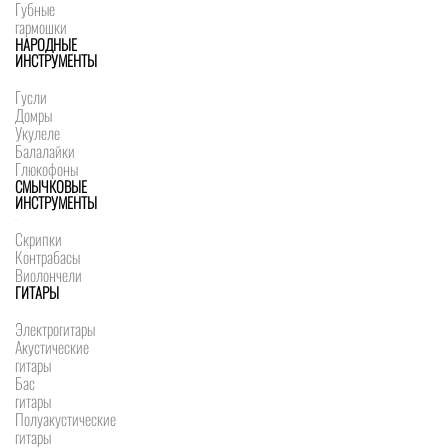
Губные
гармошки
НАРОДНЫЕ
ИНСТРУМЕНТЫ
Гусли
Домры
Укулеле
Балалайки
Глюкофоны
СМЫЧКОВЫЕ
ИНСТРУМЕНТЫ
Скрипки
Контрабасы
Виолончели
ГИТАРЫ
Электрогитары
Акустические
гитары
Бас
гитары
Полуакустические
гитары