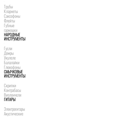
Трубы
Кларнеты
Саксофоны
Флейты
Губные
гармошки
НАРОДНЫЕ
ИНСТРУМЕНТЫ
Гусли
Домры
Укулеле
Балалайки
Глюкофоны
СМЫЧКОВЫЕ
ИНСТРУМЕНТЫ
Скрипки
Контрабасы
Виолончели
ГИТАРЫ
Электрогитары
Акустические