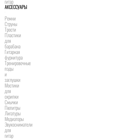
гитар
АКСЕССУАРЫ
Ремни
Струны
Трости
Пластики
для
барабана
Гитарная
фурнитура
Тренировочные
пэды
и
заглушки
Мостики
для
скрипки
Смычки
Пюпитры
Лигатуры
Медиаторы
Звукосниматели
для
гитар