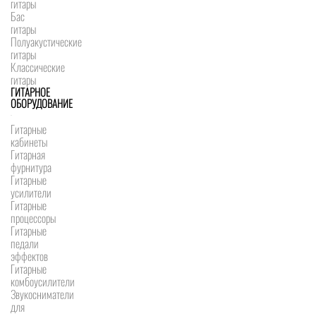
гитары
Бас
гитары
Полуакустические
гитары
Классические
гитары
ГИТАРНОЕ
ОБОРУДОВАНИЕ
Гитарные
кабинеты
Гитарная
фурнитура
Гитарные
усилители
Гитарные
процессоры
Гитарные
педали
эффектов
Гитарные
комбоусилители
Звукосниматели
для