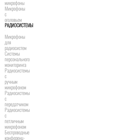
микрофоны
Микрофоны
с
оголовьем
РАДИОСИСТЕМЫ
Микрофоны
для
радиосистем
Системы
персонального
мониторинга
Радиосистемы
c
ручным
микрофоном
Радиосистемы
с
передатчиком
Радиосистемы
с
петличным
микрофоном
Беспроводные
конференц-