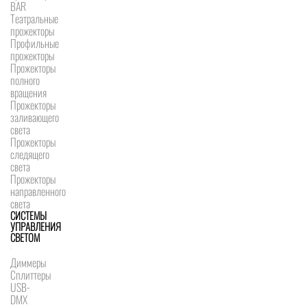
BAR
Театральные
прожекторы
Профильные
прожекторы
Прожекторы
полного
вращения
Прожекторы
заливающего
света
Прожекторы
следящего
света
Прожекторы
направленного
света
СИСТЕМЫ
УПРАВЛЕНИЯ
СВЕТОМ
Диммеры
Сплиттеры
USB-
DMX