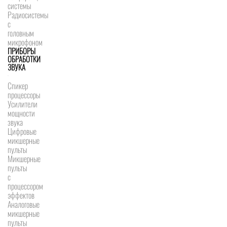
системы
Радиосистемы
с
головным
микрофоном
ПРИБОРЫ
ОБРАБОТКИ
ЗВУКА
Спикер
процессоры
Усилители
мощности
звука
Цифровые
микшерные
пульты
Микшерные
пульты
с
процессором
эффектов
Аналоговые
микшерные
пульты