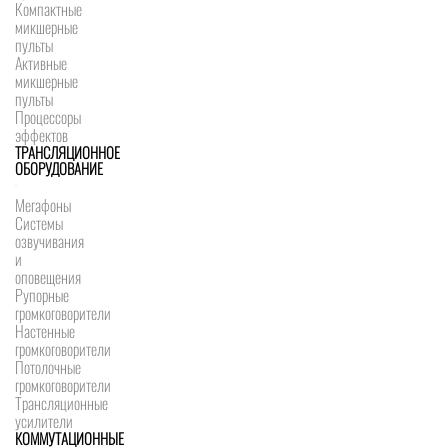
Компактные
микшерные
пульты
Активные
микшерные
пульты
Процессоры
эффектов
ТРАНСЛЯЦИОННОЕ
ОБОРУДОВАНИЕ
Мегафоны
Системы
озвучивания
и
оповещения
Рупорные
громкоговорители
Настенные
громкоговорители
Потолочные
громкоговорители
Трансляционные
усилители
КОММУТАЦИОННЫЕ