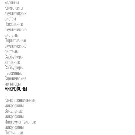
колонны
Комплекты
акустических
систем
Пассивные
акустические
системы
Портативные
акустические
системы
Сабвуферы
активные
Сабвуферы
пассивные
Сценические
мониторы
МИКРОФОНЫ
Конференционные
микрофоны
Вокальные
микрофоны
Инструментальные
микрофоны
Петличные