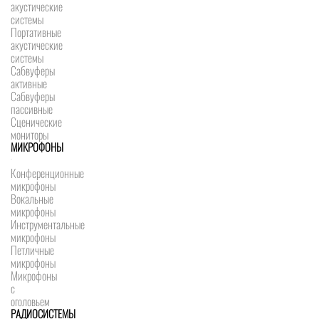
акустические
системы
Портативные
акустические
системы
Сабвуферы
активные
Сабвуферы
пассивные
Сценические
мониторы
МИКРОФОНЫ
Конференционные
микрофоны
Вокальные
микрофоны
Инструментальные
микрофоны
Петличные
микрофоны
Микрофоны
с
оголовьем
РАДИОСИСТЕМЫ