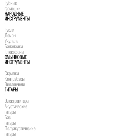
Губные
гармошки
НАРОДНЫЕ
ИНСТРУМЕНТЫ
Гусли
Домры
Укулеле
Балалайки
Глюкофоны
СМЫЧКОВЫЕ
ИНСТРУМЕНТЫ
Скрипки
Контрабасы
Виолончели
ГИТАРЫ
Электрогитары
Акустические
гитары
Бас
гитары
Полуакустические
гитары