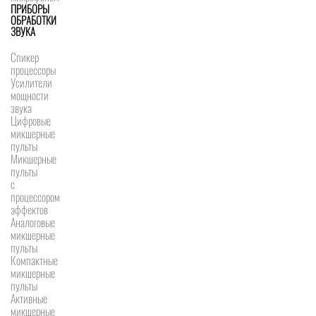
ПРИБОРЫ
ОБРАБОТКИ
ЗВУКА
Спикер
процессоры
Усилители
мощности
звука
Цифровые
микшерные
пульты
Микшерные
пульты
с
процессором
эффектов
Аналоговые
микшерные
пульты
Компактные
микшерные
пульты
Активные
микшерные