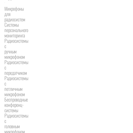
Микрофоны
для
радиосистем
Системы
персонального
мониторинга
Радиосистемы
c
ручным
микрофоном
Радиосистемы
с
передатчиком
Радиосистемы
с
петличным
микрофоном
Беспроводные
конференц-
системы
Радиосистемы
с
головным
микрофоном