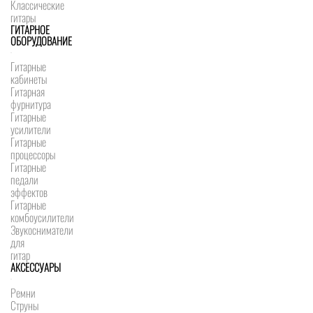
Классические
гитары
ГИТАРНОЕ
ОБОРУДОВАНИЕ
Гитарные
кабинеты
Гитарная
фурнитура
Гитарные
усилители
Гитарные
процессоры
Гитарные
педали
эффектов
Гитарные
комбоусилители
Звукосниматели
для
гитар
АКСЕССУАРЫ
Ремни
Струны