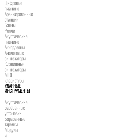
Цифровые
пианино
Аранжировочные
станции
Баяны
Рояли
Акустические
пианино
Аккордеоны
Аналоговые
синтезаторы
Клавишные
синтезаторы
MIDI
клавиатуры
УДАРНЫЕ
ИНСТРУМЕНТЫ
Акустические
барабанные
установки
Барабанные
тарелки
Модули
и