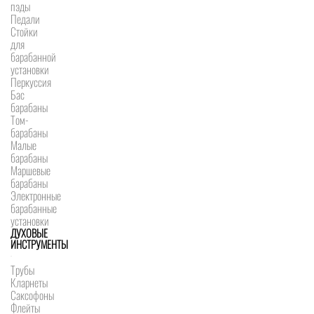
пэды
Педали
Стойки
для
барабанной
установки
Перкуссия
Бас
барабаны
Том-
барабаны
Малые
барабаны
Маршевые
барабаны
Электронные
барабанные
установки
ДУХОВЫЕ
ИНСТРУМЕНТЫ
Трубы
Кларнеты
Саксофоны
Флейты