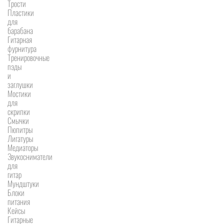
Трости
Пластики
для
барабана
Гитарная
фурнитура
Тренировочные
пэды
и
заглушки
Мостики
для
скрипки
Смычки
Пюпитры
Лигатуры
Медиаторы
Звукосниматели
для
гитар
Мундштуки
Блоки
питания
Кейсы
Гитарные