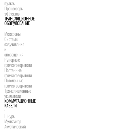
пульты
Процессоры
эффектов
ТРАНСЛЯЦИОННОЕ
ОБОРУДОВАНИЕ
Мегафоны
Системы
озвучивания
и
оповещения
Рупорные
громкоговорители
Настенные
громкоговорители
Потолочные
громкоговорители
Трансляционные
усилители
КОММУТАЦИОННЫЕ
КАБЕЛИ
Шнуры
Мультикор
Акустический