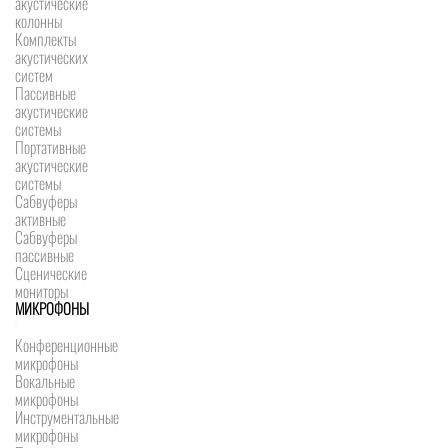
акустические
колонны
Комплекты
акустических
систем
Пассивные
акустические
системы
Портативные
акустические
системы
Сабвуферы
активные
Сабвуферы
пассивные
Сценические
мониторы
МИКРОФОНЫ
Конференционные
микрофоны
Вокальные
микрофоны
Инструментальные
микрофоны