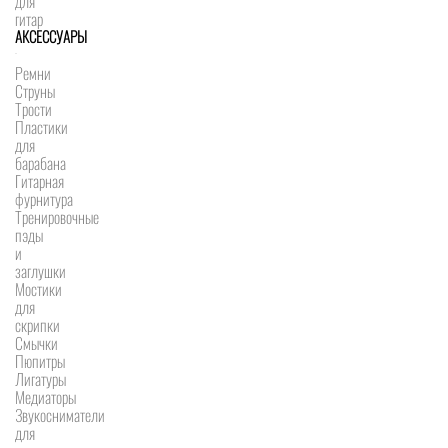
для
гитар
АКСЕССУАРЫ
Ремни
Струны
Трости
Пластики
для
барабана
Гитарная
фурнитура
Тренировочные
пэды
и
заглушки
Мостики
для
скрипки
Смычки
Пюпитры
Лигатуры
Медиаторы
Звукосниматели
для