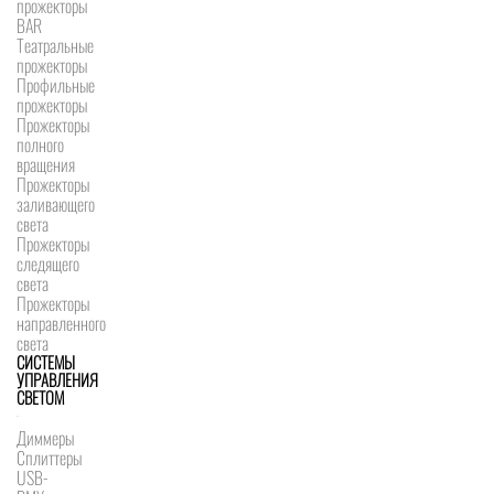
прожекторы
BAR
Театральные
прожекторы
Профильные
прожекторы
Прожекторы
полного
вращения
Прожекторы
заливающего
света
Прожекторы
следящего
света
Прожекторы
направленного
света
СИСТЕМЫ
УПРАВЛЕНИЯ
СВЕТОМ
Диммеры
Сплиттеры
USB-