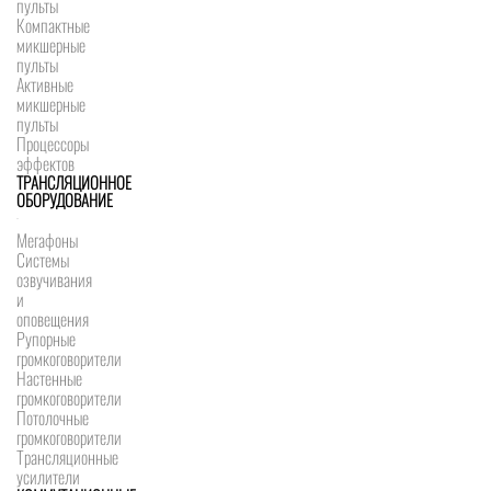
пульты
Компактные
микшерные
пульты
Активные
микшерные
пульты
Процессоры
эффектов
ТРАНСЛЯЦИОННОЕ
ОБОРУДОВАНИЕ
Мегафоны
Системы
озвучивания
и
оповещения
Рупорные
громкоговорители
Настенные
громкоговорители
Потолочные
громкоговорители
Трансляционные
усилители