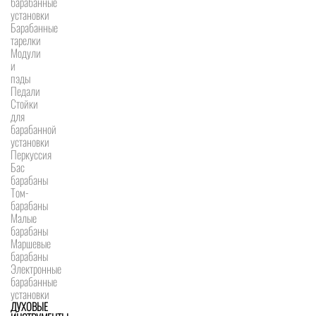
барабанные
установки
Барабанные
тарелки
Модули
и
пэды
Педали
Стойки
для
барабанной
установки
Перкуссия
Бас
барабаны
Том-
барабаны
Малые
барабаны
Маршевые
барабаны
Электронные
барабанные
установки
ДУХОВЫЕ