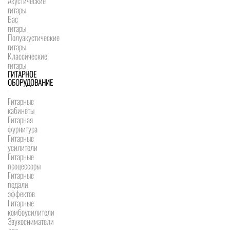
Акустические
гитары
Бас
гитары
Полуакустические
гитары
Классические
гитары
ГИТАРНОЕ
ОБОРУДОВАНИЕ
Гитарные
кабинеты
Гитарная
фурнитура
Гитарные
усилители
Гитарные
процессоры
Гитарные
педали
эффектов
Гитарные
комбоусилители
Звукосниматели