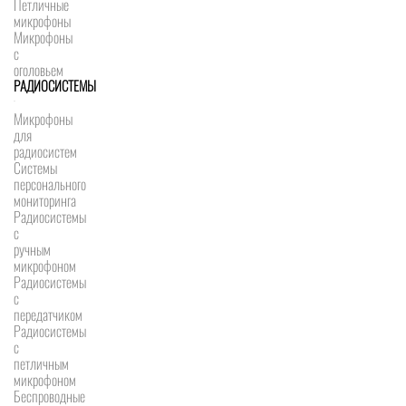
Петличные
микрофоны
Микрофоны
с
оголовьем
РАДИОСИСТЕМЫ
Микрофоны
для
радиосистем
Системы
персонального
мониторинга
Радиосистемы
c
ручным
микрофоном
Радиосистемы
с
передатчиком
Радиосистемы
с
петличным
микрофоном
Беспроводные