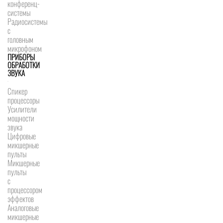
конференц-
системы
Радиосистемы
с
головным
микрофоном
ПРИБОРЫ
ОБРАБОТКИ
ЗВУКА
Спикер
процессоры
Усилители
мощности
звука
Цифровые
микшерные
пульты
Микшерные
пульты
с
процессором
эффектов
Аналоговые
микшерные