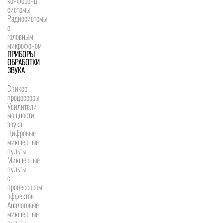
конференц-
системы
Радиосистемы
с
головным
микрофоном
ПРИБОРЫ
ОБРАБОТКИ
ЗВУКА
Спикер
процессоры
Усилители
мощности
звука
Цифровые
микшерные
пульты
Микшерные
пульты
с
процессором
эффектов
Аналоговые
микшерные
пульты