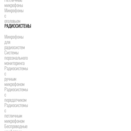
микрофоны
Микрофоны
с
оголовьем
РАДИОСИСТЕМЫ
Микрофоны
для
радиосистем
Системы
персонального
мониторинга
Радиосистемы
c
ручным
микрофоном
Радиосистемы
с
передатчиком
Радиосистемы
с
петличным
микрофоном
Беспроводные