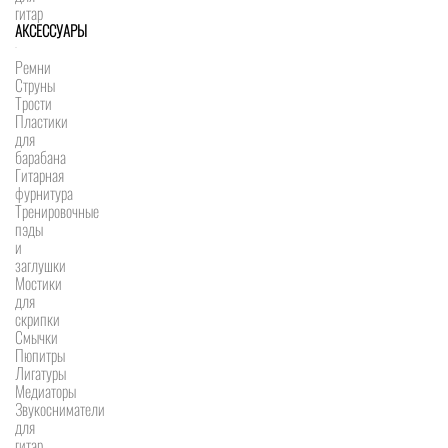
гитар
АКСЕССУАРЫ
Ремни
Струны
Трости
Пластики
для
барабана
Гитарная
фурнитура
Тренировочные
пэды
и
заглушки
Мостики
для
скрипки
Смычки
Пюпитры
Лигатуры
Медиаторы
Звукосниматели
для
гитар