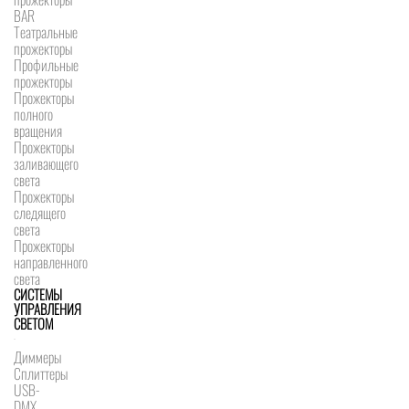
BAR
Театральные
прожекторы
Профильные
прожекторы
Прожекторы
полного
вращения
Прожекторы
заливающего
света
Прожекторы
следящего
света
Прожекторы
направленного
света
СИСТЕМЫ
УПРАВЛЕНИЯ
СВЕТОМ
Диммеры
Сплиттеры
USB-
DMX