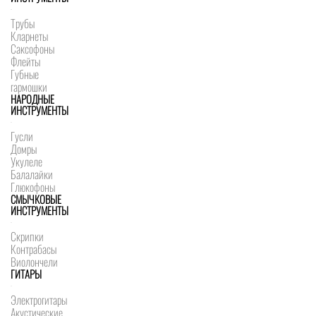
Трубы
Кларнеты
Саксофоны
Флейты
Губные
гармошки
НАРОДНЫЕ
ИНСТРУМЕНТЫ
Гусли
Домры
Укулеле
Балалайки
Глюкофоны
СМЫЧКОВЫЕ
ИНСТРУМЕНТЫ
Скрипки
Контрабасы
Виолончели
ГИТАРЫ
Электрогитары
Акустические