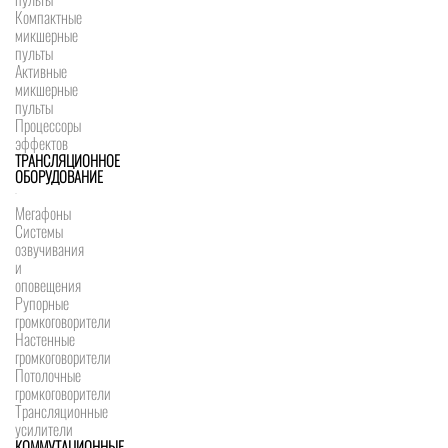
Компактные
микшерные
пульты
Активные
микшерные
пульты
Процессоры
эффектов
ТРАНСЛЯЦИОННОЕ
ОБОРУДОВАНИЕ
Мегафоны
Системы
озвучивания
и
оповещения
Рупорные
громкоговорители
Настенные
громкоговорители
Потолочные
громкоговорители
Трансляционные
усилители
КОММУТАЦИОННЫЕ