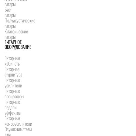
гитары
Бас
гитары
Полуакустические
гитары
Классические
гитары
ГИТАРНОЕ
ОБОРУДОВАНИЕ
Гитарные
кабинеты
Гитарная
фурнитура
Гитарные
усилители
Гитарные
процессоры
Гитарные
педали
эффектов
Гитарные
комбоусилители
Звукосниматели
для