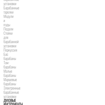
установки
Барабанные
тарелки
Модули
и
пэды
Педали
Стойки
для
барабанной
установки
Перкуссия
Бас
барабаны
Том-
барабаны
Малые
барабаны
Маршевые
барабаны
Электронные
барабанные
установки
ДУХОВЫЕ
ИНСТРУМЕНТЫ