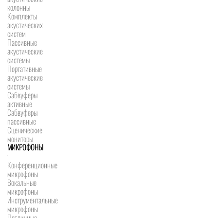
колонны
Комплекты
акустических
систем
Пассивные
акустические
системы
Портативные
акустические
системы
Сабвуферы
активные
Сабвуферы
пассивные
Сценические
мониторы
МИКРОФОНЫ
Конференционные
микрофоны
Вокальные
микрофоны
Инструментальные
микрофоны
Петличные