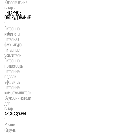
Классические
гитары
ГИТАРНОЕ
ОБОРУДОВАНИЕ
Гитарные
кабинеты
Гитарная
фурнитура
Гитарные
усилители
Гитарные
процессоры
Гитарные
педали
эффектов
Гитарные
комбоусилители
Звукосниматели
для
гитар
АКСЕССУАРЫ
Ремни
Струны