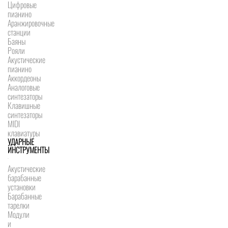
Цифровые
пианино
Аранжировочные
станции
Баяны
Рояли
Акустические
пианино
Аккордеоны
Аналоговые
синтезаторы
Клавишные
синтезаторы
MIDI
клавиатуры
УДАРНЫЕ
ИНСТРУМЕНТЫ
Акустические
барабанные
установки
Барабанные
тарелки
Модули
и