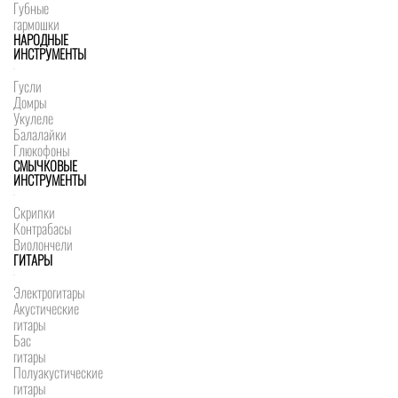
Губные
гармошки
НАРОДНЫЕ
ИНСТРУМЕНТЫ
Гусли
Домры
Укулеле
Балалайки
Глюкофоны
СМЫЧКОВЫЕ
ИНСТРУМЕНТЫ
Скрипки
Контрабасы
Виолончели
ГИТАРЫ
Электрогитары
Акустические
гитары
Бас
гитары
Полуакустические
гитары