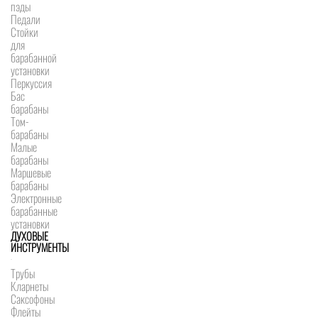
пэды
Педали
Стойки
для
барабанной
установки
Перкуссия
Бас
барабаны
Том-
барабаны
Малые
барабаны
Маршевые
барабаны
Электронные
барабанные
установки
ДУХОВЫЕ
ИНСТРУМЕНТЫ
Трубы
Кларнеты
Саксофоны
Флейты