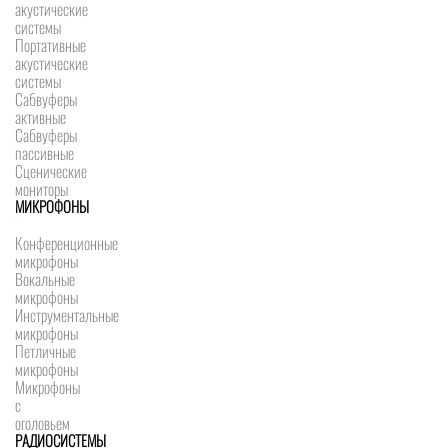
акустические
системы
Портативные
акустические
системы
Сабвуферы
активные
Сабвуферы
пассивные
Сценические
мониторы
МИКРОФОНЫ
Конференционные
микрофоны
Вокальные
микрофоны
Инструментальные
микрофоны
Петличные
микрофоны
Микрофоны
с
оголовьем
РАДИОСИСТЕМЫ