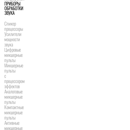
ПРИБОРЫ
ОБРАБОТКИ
ЗВУКА
Спикер
процессоры
Усилители
мощности
звука
Цифровые
микшерные
пульты
Микшерные
пульты
с
процессором
эффектов
Аналоговые
микшерные
пульты
Компактные
микшерные
пульты
Активные
микшерные