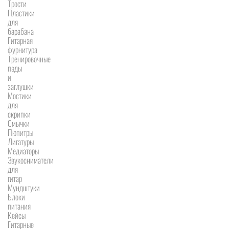
Трости
Пластики
для
барабана
Гитарная
фурнитура
Тренировочные
пэды
и
заглушки
Мостики
для
скрипки
Смычки
Пюпитры
Лигатуры
Медиаторы
Звукосниматели
для
гитар
Мундштуки
Блоки
питания
Кейсы
Гитарные