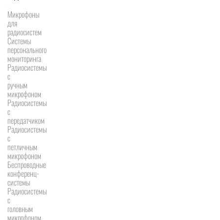
Микрофоны
для
радиосистем
Системы
персонального
мониторинга
Радиосистемы
c
ручным
микрофоном
Радиосистемы
с
передатчиком
Радиосистемы
с
петличным
микрофоном
Беспроводные
конференц-
системы
Радиосистемы
с
головным
микрофоном