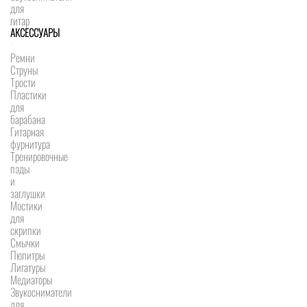
для
гитар
АКСЕССУАРЫ
Ремни
Струны
Трости
Пластики
для
барабана
Гитарная
фурнитура
Тренировочные
пэды
и
заглушки
Мостики
для
скрипки
Смычки
Пюпитры
Лигатуры
Медиаторы
Звукосниматели
для