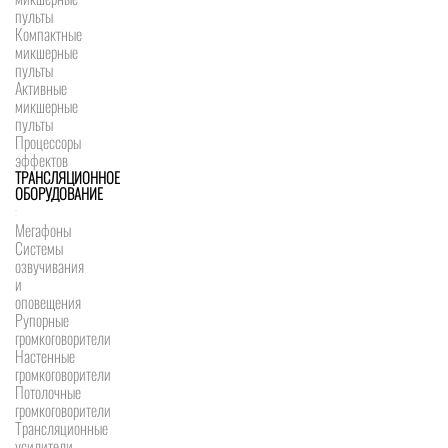
пульты
Компактные
микшерные
пульты
Активные
микшерные
пульты
Процессоры
эффектов
ТРАНСЛЯЦИОННОЕ
ОБОРУДОВАНИЕ
Мегафоны
Системы
озвучивания
и
оповещения
Рупорные
громкоговорители
Настенные
громкоговорители
Потолочные
громкоговорители
Трансляционные
усилители