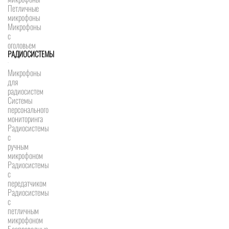
Петличные
микрофоны
Микрофоны
с
оголовьем
РАДИОСИСТЕМЫ
Микрофоны
для
радиосистем
Системы
персонального
мониторинга
Радиосистемы
c
ручным
микрофоном
Радиосистемы
с
передатчиком
Радиосистемы
с
петличным
микрофоном