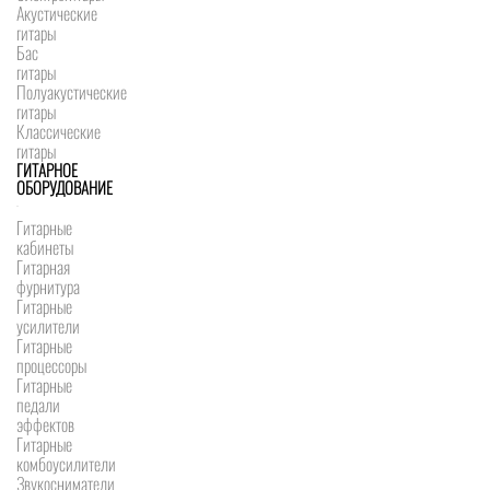
Акустические
гитары
Бас
гитары
Полуакустические
гитары
Классические
гитары
ГИТАРНОЕ
ОБОРУДОВАНИЕ
Гитарные
кабинеты
Гитарная
фурнитура
Гитарные
усилители
Гитарные
процессоры
Гитарные
педали
эффектов
Гитарные
комбоусилители
Звукосниматели