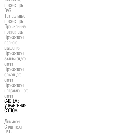
прожекторы
BAR
Театральные
прожекторы
Профильные
прожекторы
Прожекторы
полного
вращения
Прожекторы
заливающего
света
Прожекторы
следящего
света
Прожекторы
направленного
света
СИСТЕМЫ
УПРАВЛЕНИЯ
СВЕТОМ
Диммеры
Сплиттеры
USB-