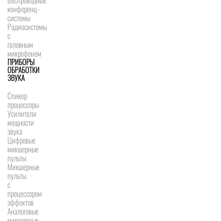
Беспроводные
конференц-
системы
Радиосистемы
с
головным
микрофоном
ПРИБОРЫ
ОБРАБОТКИ
ЗВУКА
Спикер
процессоры
Усилители
мощности
звука
Цифровые
микшерные
пульты
Микшерные
пульты
с
процессором
эффектов
Аналоговые
микшерные