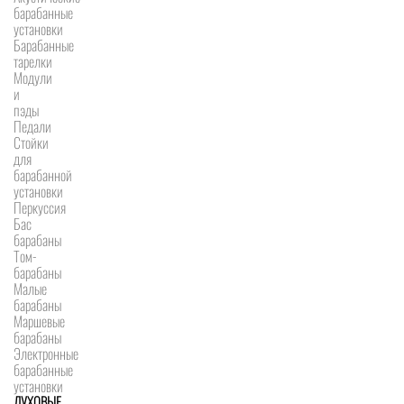
барабанные
установки
Барабанные
тарелки
Модули
и
пэды
Педали
Стойки
для
барабанной
установки
Перкуссия
Бас
барабаны
Том-
барабаны
Малые
барабаны
Маршевые
барабаны
Электронные
барабанные
установки
ДУХОВЫЕ