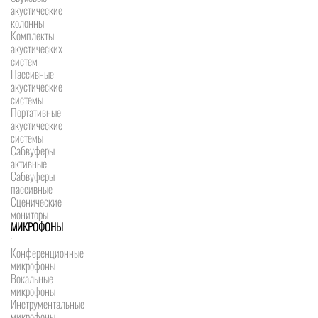
акустические
колонны
Комплекты
акустических
систем
Пассивные
акустические
системы
Портативные
акустические
системы
Сабвуферы
активные
Сабвуферы
пассивные
Сценические
мониторы
МИКРОФОНЫ
Конференционные
микрофоны
Вокальные
микрофоны
Инструментальные
микрофоны