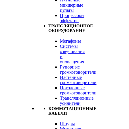
микшерные
пульты
Процессоры
эффектов
ТРАНСЛЯЦИОННОЕ
ОБОРУДОВАНИЕ
Мегафоны
Системы
озвучивания
и
оповещения
Рупорные
громкоговорители
Настенные
громкоговорители
Потолочные
громкоговорители
Трансляционные
усилители
КОММУТАЦИОННЫЕ
КАБЕЛИ
Шнуры
Мультикор