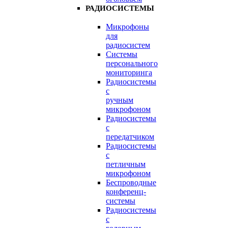
РАДИОСИСТЕМЫ
Микрофоны
для
радиосистем
Системы
персонального
мониторинга
Радиосистемы
c
ручным
микрофоном
Радиосистемы
с
передатчиком
Радиосистемы
с
петличным
микрофоном
Беспроводные
конференц-
системы
Радиосистемы
с