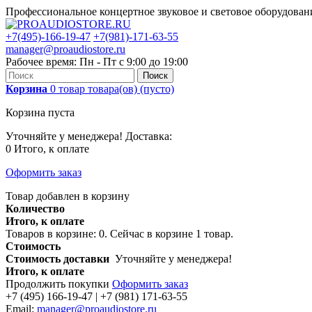
Профессиональное концертное звуковое и световое оборудова
+7(495)-166-19-47
+7(981)-171-63-55
manager@proaudiostore.ru
Рабочее время: Пн - Пт с 9:00 до 19:00
Поиск
Корзина
0
товар
товара(ов)
(пусто)
Корзина пуста
Уточняйте у менеджера!
Доставка:
0
Итого, к оплате
Оформить заказ
Товар добавлен в корзину
Количество
Итого, к оплате
Товаров в корзине:
0
.
Сейчас в корзине 1 товар.
Стоимость
Стоимость доставки
Уточняйте у менеджера!
Итого, к оплате
Продолжить покупки
Оформить заказ
+7 (495) 166-19-47 | +7 (981) 171-63-55
Email:
manager@proaudiostore.ru