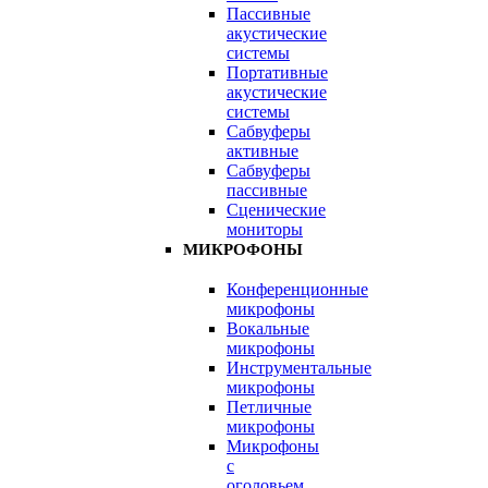
Пассивные
акустические
системы
Портативные
акустические
системы
Сабвуферы
активные
Сабвуферы
пассивные
Сценические
мониторы
МИКРОФОНЫ
Конференционные
микрофоны
Вокальные
микрофоны
Инструментальные
микрофоны
Петличные
микрофоны
Микрофоны
с
оголовьем