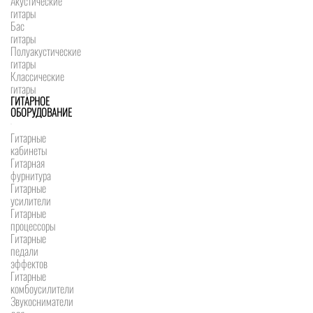
Акустические
гитары
Бас
гитары
Полуакустические
гитары
Классические
гитары
ГИТАРНОЕ
ОБОРУДОВАНИЕ
Гитарные
кабинеты
Гитарная
фурнитура
Гитарные
усилители
Гитарные
процессоры
Гитарные
педали
эффектов
Гитарные
комбоусилители
Звукосниматели