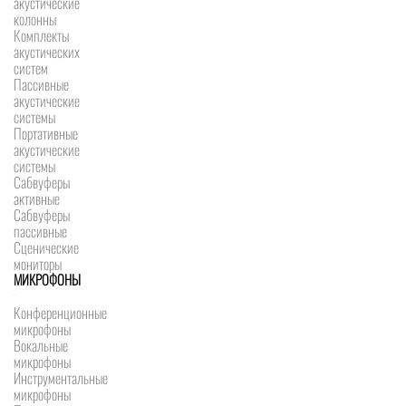
акустические
колонны
Комплекты
акустических
систем
Пассивные
акустические
системы
Портативные
акустические
системы
Сабвуферы
активные
Сабвуферы
пассивные
Сценические
мониторы
МИКРОФОНЫ
Конференционные
микрофоны
Вокальные
микрофоны
Инструментальные
микрофоны