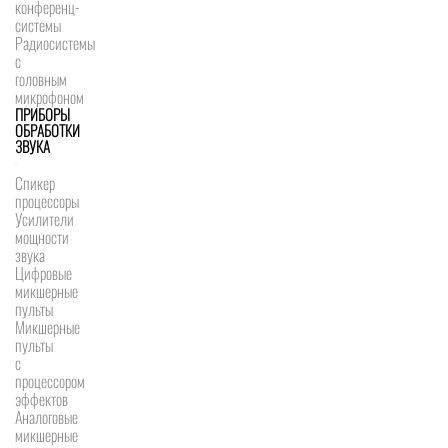
конференц-
системы
Радиосистемы
с
головным
микрофоном
ПРИБОРЫ
ОБРАБОТКИ
ЗВУКА
Спикер
процессоры
Усилители
мощности
звука
Цифровые
микшерные
пульты
Микшерные
пульты
с
процессором
эффектов
Аналоговые
микшерные