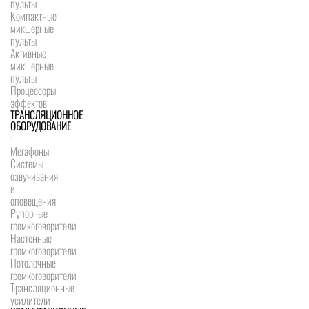
пульты
Компактные
микшерные
пульты
Активные
микшерные
пульты
Процессоры
эффектов
ТРАНСЛЯЦИОННОЕ
ОБОРУДОВАНИЕ
Мегафоны
Системы
озвучивания
и
оповещения
Рупорные
громкоговорители
Настенные
громкоговорители
Потолочные
громкоговорители
Трансляционные
усилители