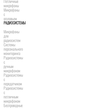
Петличные
микрофоны
Микрофоны
с
оголовьем
РАДИОСИСТЕМЫ
Микрофоны
для
радиосистем
Системы
персонального
мониторинга
Радиосистемы
c
ручным
микрофоном
Радиосистемы
с
передатчиком
Радиосистемы
с
петличным
микрофоном
Беспроводные