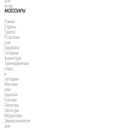
для
гитар
АКСЕССУАРЫ
Ремни
Струны
Трости
Пластики
для
барабана
Гитарная
фурнитура
Тренировочные
пэды
и
заглушки
Мостики
для
скрипки
Смычки
Пюпитры
Лигатуры
Медиаторы
Звукосниматели
для