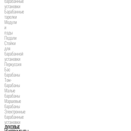
барабанные
установки
Барабанные
тарелки
Модули
и
пэды
Педали
Стойки
для
барабанной
установки
Перкуссия
Бас
барабаны
Том-
барабаны
Малые
барабаны
Маршевые
барабаны
Электронные
барабанные
установки
ДУХОВЫЕ