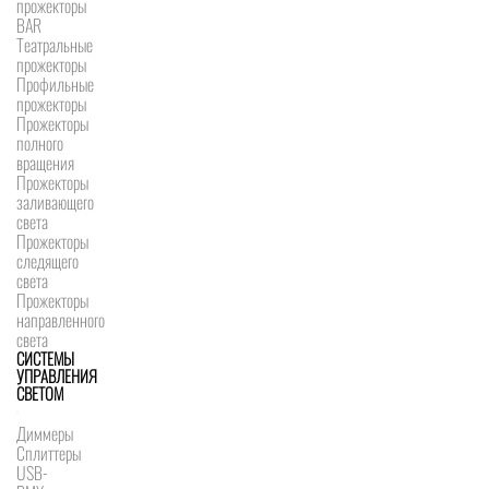
прожекторы
BAR
Театральные
прожекторы
Профильные
прожекторы
Прожекторы
полного
вращения
Прожекторы
заливающего
света
Прожекторы
следящего
света
Прожекторы
направленного
света
СИСТЕМЫ
УПРАВЛЕНИЯ
СВЕТОМ
Диммеры
Сплиттеры
USB-