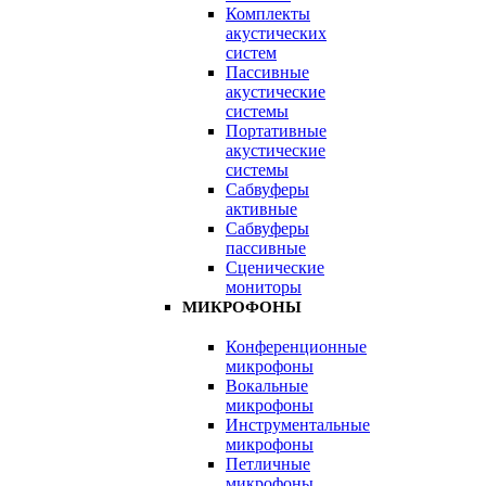
Комплекты
акустических
систем
Пассивные
акустические
системы
Портативные
акустические
системы
Сабвуферы
активные
Сабвуферы
пассивные
Сценические
мониторы
МИКРОФОНЫ
Конференционные
микрофоны
Вокальные
микрофоны
Инструментальные
микрофоны
Петличные
микрофоны