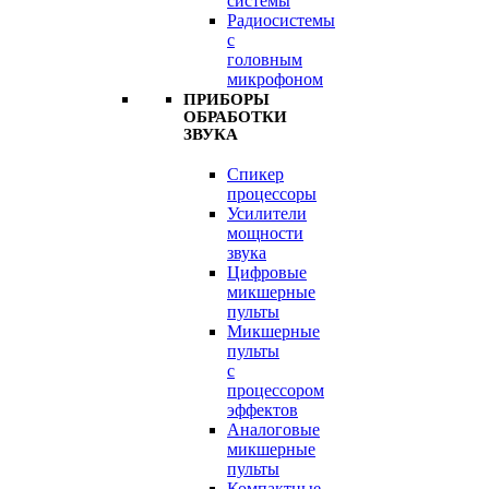
системы
Радиосистемы
с
головным
микрофоном
ПРИБОРЫ
ОБРАБОТКИ
ЗВУКА
Спикер
процессоры
Усилители
мощности
звука
Цифровые
микшерные
пульты
Микшерные
пульты
с
процессором
эффектов
Аналоговые
микшерные
пульты
Компактные