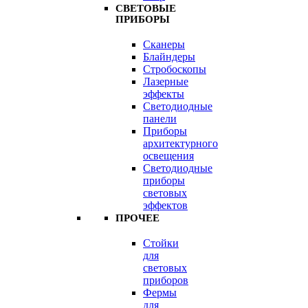
СВЕТОВЫЕ
ПРИБОРЫ
Сканеры
Блайндеры
Стробоскопы
Лазерные
эффекты
Светодиодные
панели
Приборы
архитектурного
освещения
Светодиодные
приборы
световых
эффектов
ПРОЧЕЕ
Стойки
для
световых
приборов
Фермы
для