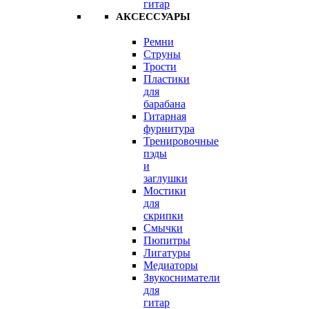
гитар
АКСЕССУАРЫ
Ремни
Струны
Трости
Пластики
для
барабана
Гитарная
фурнитура
Тренировочные
пэды
и
заглушки
Мостики
для
скрипки
Смычки
Пюпитры
Лигатуры
Медиаторы
Звукосниматели
для
гитар