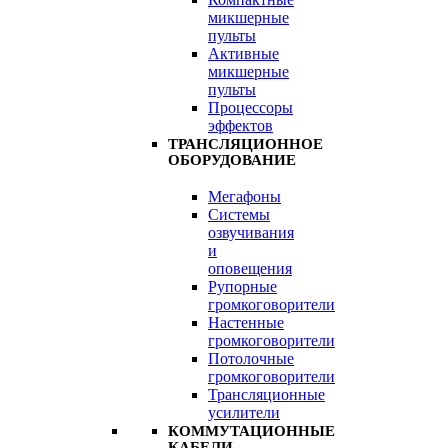
микшерные
пульты
Активные
микшерные
пульты
Процессоры
эффектов
ТРАНСЛЯЦИОННОЕ
ОБОРУДОВАНИЕ
Мегафоны
Системы
озвучивания
и
оповещения
Рупорные
громкоговорители
Настенные
громкоговорители
Потолочные
громкоговорители
Трансляционные
усилители
КОММУТАЦИОННЫЕ
КАБЕЛИ