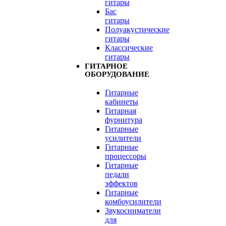
гитары
Бас
гитары
Полуакустические
гитары
Классические
гитары
ГИТАРНОЕ
ОБОРУДОВАНИЕ
Гитарные
кабинеты
Гитарная
фурнитура
Гитарные
усилители
Гитарные
процессоры
Гитарные
педали
эффектов
Гитарные
комбоусилители
Звукосниматели
для