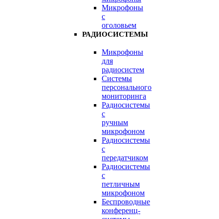
Микрофоны
с
оголовьем
РАДИОСИСТЕМЫ
Микрофоны
для
радиосистем
Системы
персонального
мониторинга
Радиосистемы
c
ручным
микрофоном
Радиосистемы
с
передатчиком
Радиосистемы
с
петличным
микрофоном
Беспроводные
конференц-