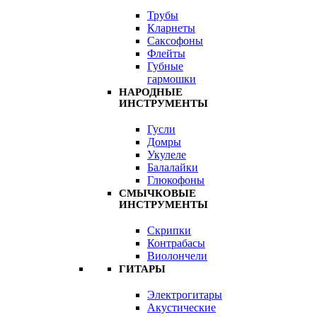
Трубы
Кларнеты
Саксофоны
Флейты
Губные
гармошки
НАРОДНЫЕ
ИНСТРУМЕНТЫ
Гусли
Домры
Укулеле
Балалайки
Глюкофоны
СМЫЧКОВЫЕ
ИНСТРУМЕНТЫ
Скрипки
Контрабасы
Виолончели
ГИТАРЫ
Электрогитары
Акустические