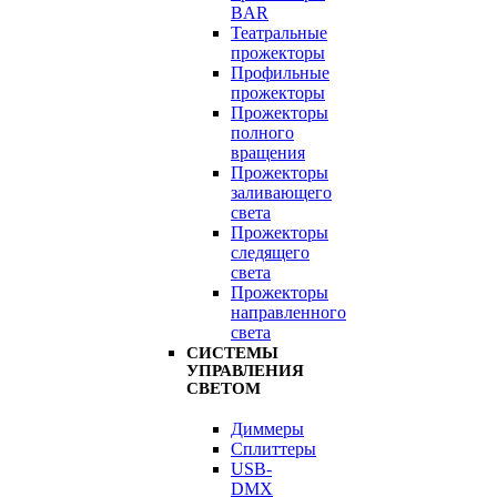
BAR
Театральные
прожекторы
Профильные
прожекторы
Прожекторы
полного
вращения
Прожекторы
заливающего
света
Прожекторы
следящего
света
Прожекторы
направленного
света
СИСТЕМЫ
УПРАВЛЕНИЯ
СВЕТОМ
Диммеры
Сплиттеры
USB-
DMX