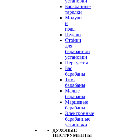
установки
Барабанные
тарелки
Модули
и
пэды
Педали
Стойки
для
барабанной
установки
Перкуссия
Бас
барабаны
Том-
барабаны
Малые
барабаны
Маршевые
барабаны
Электронные
барабанные
установки
ДУХОВЫЕ
ИНСТРУМЕНТЫ