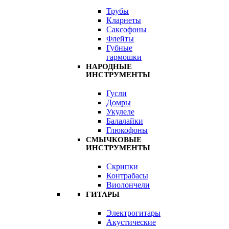
Трубы
Кларнеты
Саксофоны
Флейты
Губные
гармошки
НАРОДНЫЕ
ИНСТРУМЕНТЫ
Гусли
Домры
Укулеле
Балалайки
Глюкофоны
СМЫЧКОВЫЕ
ИНСТРУМЕНТЫ
Скрипки
Контрабасы
Виолончели
ГИТАРЫ
Электрогитары
Акустические