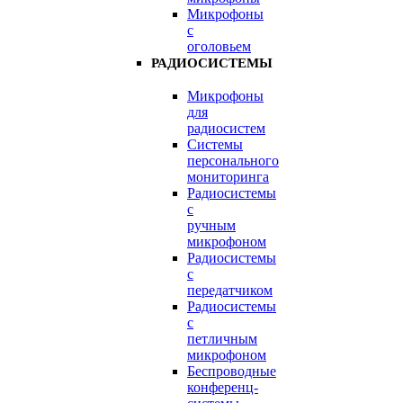
Микрофоны
с
оголовьем
РАДИОСИСТЕМЫ
Микрофоны
для
радиосистем
Системы
персонального
мониторинга
Радиосистемы
c
ручным
микрофоном
Радиосистемы
с
передатчиком
Радиосистемы
с
петличным
микрофоном
Беспроводные
конференц-