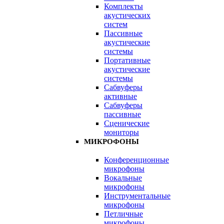
Комплекты
акустических
систем
Пассивные
акустические
системы
Портативные
акустические
системы
Сабвуферы
активные
Сабвуферы
пассивные
Сценические
мониторы
МИКРОФОНЫ
Конференционные
микрофоны
Вокальные
микрофоны
Инструментальные
микрофоны
Петличные
микрофоны