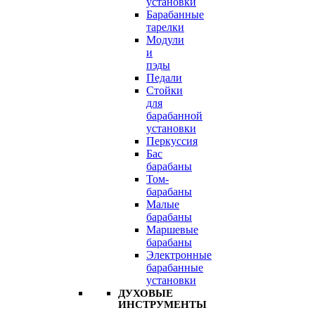
установки
Барабанные
тарелки
Модули
и
пэды
Педали
Стойки
для
барабанной
установки
Перкуссия
Бас
барабаны
Том-
барабаны
Малые
барабаны
Маршевые
барабаны
Электронные
барабанные
установки
ДУХОВЫЕ
ИНСТРУМЕНТЫ