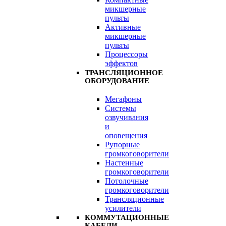
микшерные
пульты
Активные
микшерные
пульты
Процессоры
эффектов
ТРАНСЛЯЦИОННОЕ
ОБОРУДОВАНИЕ
Мегафоны
Системы
озвучивания
и
оповещения
Рупорные
громкоговорители
Настенные
громкоговорители
Потолочные
громкоговорители
Трансляционные
усилители
КОММУТАЦИОННЫЕ
КАБЕЛИ