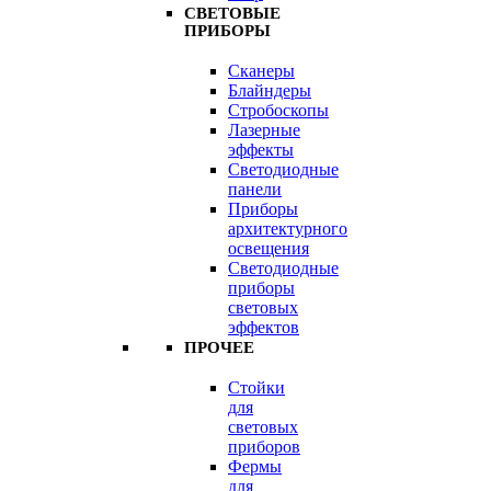
СВЕТОВЫЕ
ПРИБОРЫ
Сканеры
Блайндеры
Стробоскопы
Лазерные
эффекты
Светодиодные
панели
Приборы
архитектурного
освещения
Светодиодные
приборы
световых
эффектов
ПРОЧЕЕ
Стойки
для
световых
приборов
Фермы
для