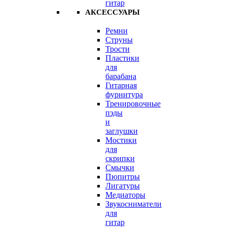
гитар
АКСЕССУАРЫ
Ремни
Струны
Трости
Пластики
для
барабана
Гитарная
фурнитура
Тренировочные
пэды
и
заглушки
Мостики
для
скрипки
Смычки
Пюпитры
Лигатуры
Медиаторы
Звукосниматели
для
гитар