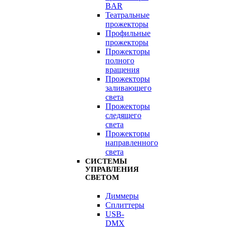
BAR
Театральные
прожекторы
Профильные
прожекторы
Прожекторы
полного
вращения
Прожекторы
заливающего
света
Прожекторы
следящего
света
Прожекторы
направленного
света
СИСТЕМЫ
УПРАВЛЕНИЯ
СВЕТОМ
Диммеры
Сплиттеры
USB-
DMX