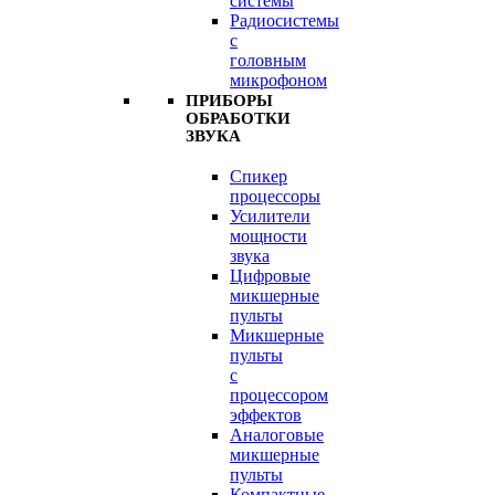
системы
Радиосистемы
с
головным
микрофоном
ПРИБОРЫ
ОБРАБОТКИ
ЗВУКА
Спикер
процессоры
Усилители
мощности
звука
Цифровые
микшерные
пульты
Микшерные
пульты
с
процессором
эффектов
Аналоговые
микшерные
пульты
Компактные