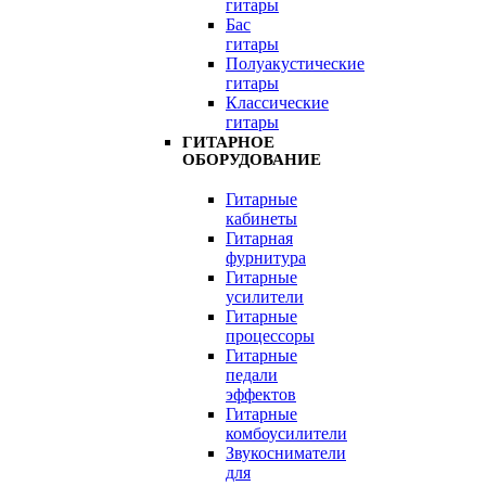
гитары
Бас
гитары
Полуакустические
гитары
Классические
гитары
ГИТАРНОЕ
ОБОРУДОВАНИЕ
Гитарные
кабинеты
Гитарная
фурнитура
Гитарные
усилители
Гитарные
процессоры
Гитарные
педали
эффектов
Гитарные
комбоусилители
Звукосниматели
для