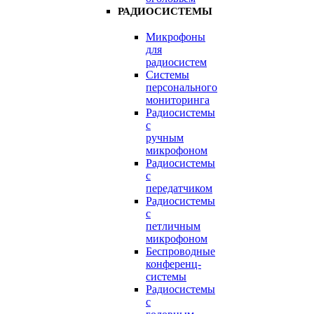
РАДИОСИСТЕМЫ
Микрофоны
для
радиосистем
Системы
персонального
мониторинга
Радиосистемы
c
ручным
микрофоном
Радиосистемы
с
передатчиком
Радиосистемы
с
петличным
микрофоном
Беспроводные
конференц-
системы
Радиосистемы
с