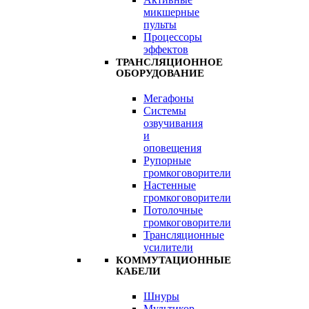
микшерные
пульты
Процессоры
эффектов
ТРАНСЛЯЦИОННОЕ
ОБОРУДОВАНИЕ
Мегафоны
Системы
озвучивания
и
оповещения
Рупорные
громкоговорители
Настенные
громкоговорители
Потолочные
громкоговорители
Трансляционные
усилители
КОММУТАЦИОННЫЕ
КАБЕЛИ
Шнуры
Мультикор