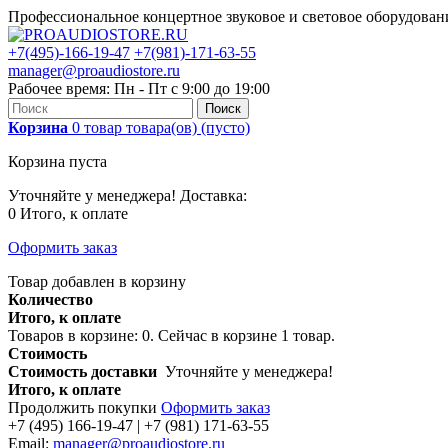
Профессиональное концертное звуковое и световое оборудова
+7(495)-166-19-47
+7(981)-171-63-55
manager@proaudiostore.ru
Рабочее время: Пн - Пт с 9:00 до 19:00
Поиск
Корзина
0
товар
товара(ов)
(пусто)
Корзина пуста
Уточняйте у менеджера!
Доставка:
0
Итого, к оплате
Оформить заказ
Товар добавлен в корзину
Количество
Итого, к оплате
Товаров в корзине:
0
.
Сейчас в корзине 1 товар.
Стоимость
Стоимость доставки
Уточняйте у менеджера!
Итого, к оплате
Продолжить покупки
Оформить заказ
+7 (495) 166-19-47 | +7 (981) 171-63-55
Email:
manager@proaudiostore.ru