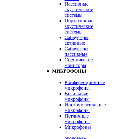
Пассивные
акустические
системы
Портативные
акустические
системы
Сабвуферы
активные
Сабвуферы
пассивные
Сценические
мониторы
МИКРОФОНЫ
Конференционные
микрофоны
Вокальные
микрофоны
Инструментальные
микрофоны
Петличные
микрофоны
Микрофоны
с
оголовьем