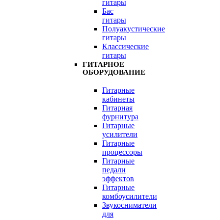
гитары
Бас
гитары
Полуакустические
гитары
Классические
гитары
ГИТАРНОЕ
ОБОРУДОВАНИЕ
Гитарные
кабинеты
Гитарная
фурнитура
Гитарные
усилители
Гитарные
процессоры
Гитарные
педали
эффектов
Гитарные
комбоусилители
Звукосниматели
для