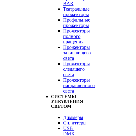
BAR
Театральные
прожекторы
Профильные
прожекторы
Прожекторы
полного
вращения
Прожекторы
заливающего
света
Прожекторы
следящего
света
Прожекторы
направленного
света
СИСТЕМЫ
УПРАВЛЕНИЯ
СВЕТОМ
Диммеры
Сплиттеры
USB-
DMX