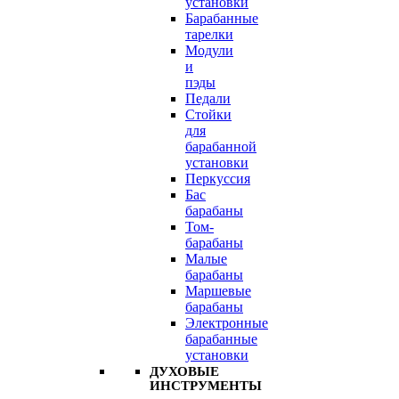
установки
Барабанные
тарелки
Модули
и
пэды
Педали
Стойки
для
барабанной
установки
Перкуссия
Бас
барабаны
Том-
барабаны
Малые
барабаны
Маршевые
барабаны
Электронные
барабанные
установки
ДУХОВЫЕ
ИНСТРУМЕНТЫ