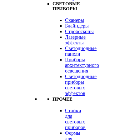
СВЕТОВЫЕ
ПРИБОРЫ
Сканеры
Блайндеры
Стробоскопы
Лазерные
эффекты
Светодиодные
панели
Приборы
архитектурного
освещения
Светодиодные
приборы
световых
эффектов
ПРОЧЕЕ
Стойки
для
световых
приборов
Фермы
для