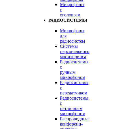
Микрофоны
с
оголовьем
РАДИОСИСТЕМЫ
Микрофоны
для
радиосистем
Системы
персонального
мониторинга
Радиосистемы
c
ручным
микрофоном
Радиосистемы
с
передатчиком
Радиосистемы
с
петличным
микрофоном
Беспроводные
конференц-