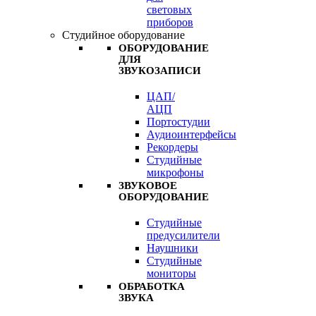
световых
приборов
Студийное оборудование
ОБОРУДОВАНИЕ
ДЛЯ
ЗВУКОЗАПИСИ
ЦАП/
АЦП
Портостудии
Аудиоинтерфейсы
Рекордеры
Студийные
микрофоны
ЗВУКОВОЕ
ОБОРУДОВАНИЕ
Студийные
предусилители
Наушники
Студийные
мониторы
ОБРАБОТКА
ЗВУКА