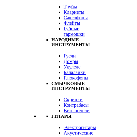
Трубы
Кларнеты
Саксофоны
Флейты
Губные
гармошки
НАРОДНЫЕ
ИНСТРУМЕНТЫ
Гусли
Домры
Укулеле
Балалайки
Глюкофоны
СМЫЧКОВЫЕ
ИНСТРУМЕНТЫ
Скрипки
Контрабасы
Виолончели
ГИТАРЫ
Электрогитары
Акустические