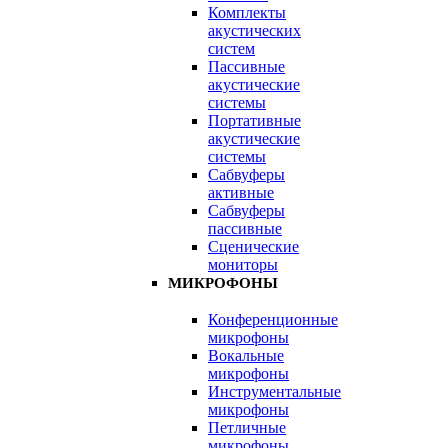
Комплекты
акустических
систем
Пассивные
акустические
системы
Портативные
акустические
системы
Сабвуферы
активные
Сабвуферы
пассивные
Сценические
мониторы
МИКРОФОНЫ
Конференционные
микрофоны
Вокальные
микрофоны
Инструментальные
микрофоны
Петличные
микрофоны