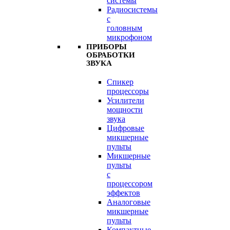
системы
Радиосистемы
с
головным
микрофоном
ПРИБОРЫ
ОБРАБОТКИ
ЗВУКА
Спикер
процессоры
Усилители
мощности
звука
Цифровые
микшерные
пульты
Микшерные
пульты
с
процессором
эффектов
Аналоговые
микшерные
пульты
Компактные