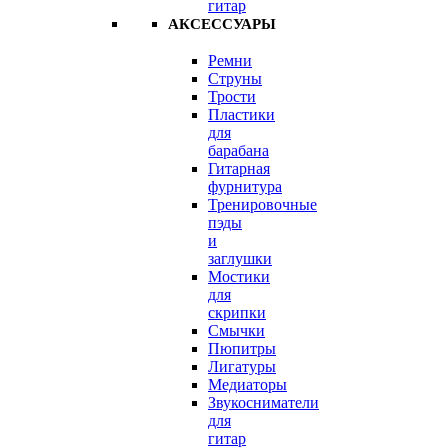
гитар
АКСЕССУАРЫ
Ремни
Струны
Трости
Пластики
для
барабана
Гитарная
фурнитура
Тренировочные
пэды
и
заглушки
Мостики
для
скрипки
Смычки
Пюпитры
Лигатуры
Медиаторы
Звукосниматели
для
гитар