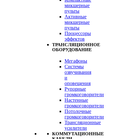
микшерные
пульты
Активные
микшерные
пульты
Процессоры
эффектов
ТРАНСЛЯЦИОННОЕ
ОБОРУДОВАНИЕ
Мегафоны
Системы
озвучивания
и
оповещения
Рупорные
громкоговорители
Настенные
громкоговорители
Потолочные
громкоговорители
Трансляционные
усилители
КОММУТАЦИОННЫЕ
КАБЕЛИ