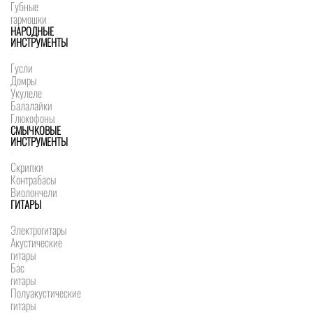
Губные
гармошки
НАРОДНЫЕ
ИНСТРУМЕНТЫ
Гусли
Домры
Укулеле
Балалайки
Глюкофоны
СМЫЧКОВЫЕ
ИНСТРУМЕНТЫ
Скрипки
Контрабасы
Виолончели
ГИТАРЫ
Электрогитары
Акустические
гитары
Бас
гитары
Полуакустические
гитары