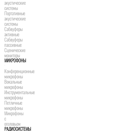
акустические
системы
Портативные
акустические
системы
Сабвуферы
активные
Сабвуферы
пассивные
Сценические
мониторы
МИКРОФОНЫ
Конференционные
микрофоны
Вокальные
микрофоны
Инструментальные
микрофоны
Петличные
микрофоны
Микрофоны
с
оголовьем
РАДИОСИСТЕМЫ