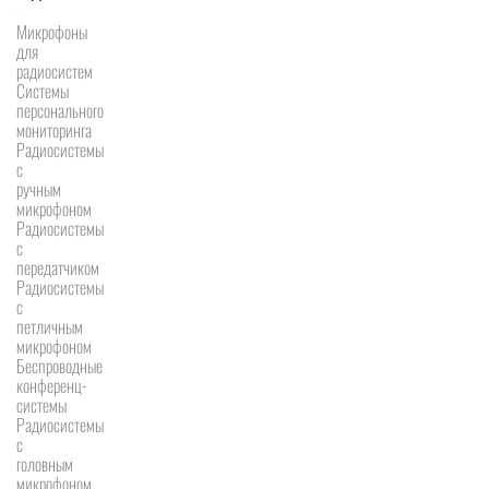
Микрофоны
для
радиосистем
Системы
персонального
мониторинга
Радиосистемы
c
ручным
микрофоном
Радиосистемы
с
передатчиком
Радиосистемы
с
петличным
микрофоном
Беспроводные
конференц-
системы
Радиосистемы
с
головным
микрофоном