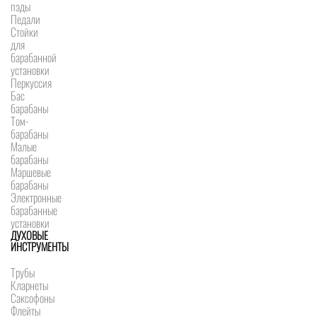
пэды
Педали
Стойки
для
барабанной
установки
Перкуссия
Бас
барабаны
Том-
барабаны
Малые
барабаны
Маршевые
барабаны
Электронные
барабанные
установки
ДУХОВЫЕ
ИНСТРУМЕНТЫ
Трубы
Кларнеты
Саксофоны
Флейты