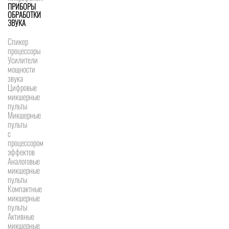
ПРИБОРЫ
ОБРАБОТКИ
ЗВУКА
Спикер
процессоры
Усилители
мощности
звука
Цифровые
микшерные
пульты
Микшерные
пульты
с
процессором
эффектов
Аналоговые
микшерные
пульты
Компактные
микшерные
пульты
Активные
микшерные