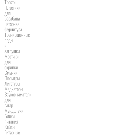
Трости
Пластики
для
барабана
Гитарная
фурнитура
Тренировочные
пэды
и
заглушки
Мостики
для
скрипки
Смычки
Пюпитры
Лигатуры
Медиаторы
Звукосниматели
для
гитар
Мундштуки
Блоки
питания
Кейсы
Гитарные