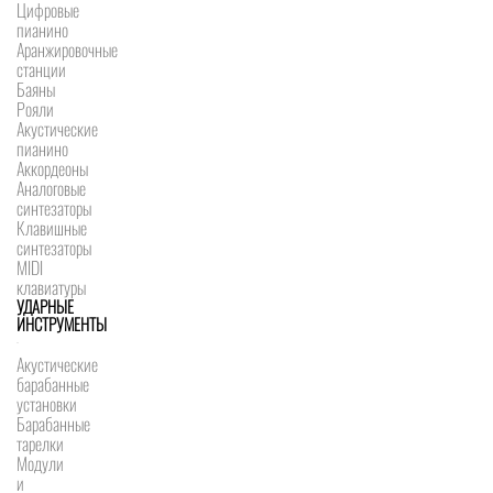
Цифровые
пианино
Аранжировочные
станции
Баяны
Рояли
Акустические
пианино
Аккордеоны
Аналоговые
синтезаторы
Клавишные
синтезаторы
MIDI
клавиатуры
УДАРНЫЕ
ИНСТРУМЕНТЫ
Акустические
барабанные
установки
Барабанные
тарелки
Модули
и