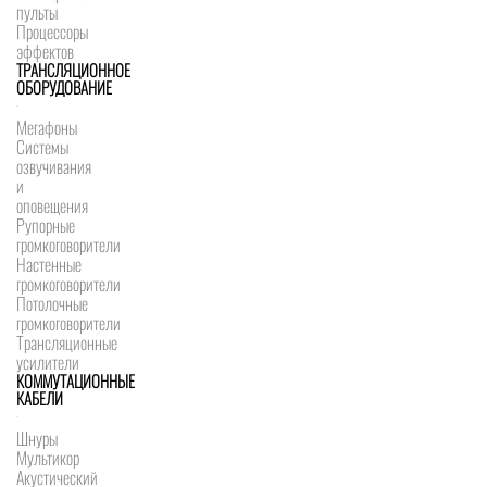
пульты
Процессоры
эффектов
ТРАНСЛЯЦИОННОЕ
ОБОРУДОВАНИЕ
Мегафоны
Системы
озвучивания
и
оповещения
Рупорные
громкоговорители
Настенные
громкоговорители
Потолочные
громкоговорители
Трансляционные
усилители
КОММУТАЦИОННЫЕ
КАБЕЛИ
Шнуры
Мультикор
Акустический