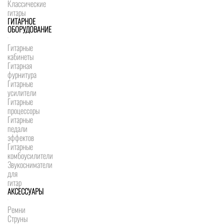
Классические
гитары
ГИТАРНОЕ
ОБОРУДОВАНИЕ
Гитарные
кабинеты
Гитарная
фурнитура
Гитарные
усилители
Гитарные
процессоры
Гитарные
педали
эффектов
Гитарные
комбоусилители
Звукосниматели
для
гитар
АКСЕССУАРЫ
Ремни
Струны