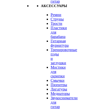
гитар
АКСЕССУАРЫ
Ремни
Струны
Трости
Пластики
для
барабана
Гитарная
фурнитура
Тренировочные
пэды
и
заглушки
Мостики
для
скрипки
Смычки
Пюпитры
Лигатуры
Медиаторы
Звукосниматели
для
гитар