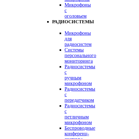
Микрофоны
с
оголовьем
РАДИОСИСТЕМЫ
Микрофоны
для
радиосистем
Системы
персонального
мониторинга
Радиосистемы
c
ручным
микрофоном
Радиосистемы
с
передатчиком
Радиосистемы
с
петличным
микрофоном
Беспроводные
конференц-