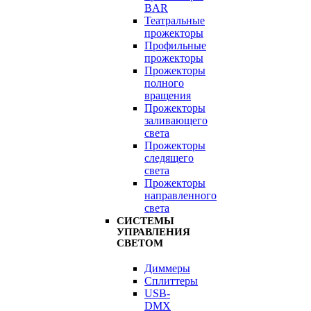
BAR
Театральные
прожекторы
Профильные
прожекторы
Прожекторы
полного
вращения
Прожекторы
заливающего
света
Прожекторы
следящего
света
Прожекторы
направленного
света
СИСТЕМЫ
УПРАВЛЕНИЯ
СВЕТОМ
Диммеры
Сплиттеры
USB-
DMX