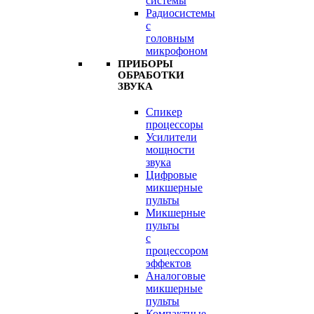
системы
Радиосистемы
с
головным
микрофоном
ПРИБОРЫ
ОБРАБОТКИ
ЗВУКА
Спикер
процессоры
Усилители
мощности
звука
Цифровые
микшерные
пульты
Микшерные
пульты
с
процессором
эффектов
Аналоговые
микшерные
пульты
Компактные