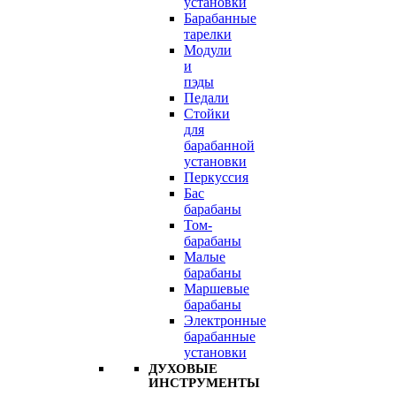
установки
Барабанные
тарелки
Модули
и
пэды
Педали
Стойки
для
барабанной
установки
Перкуссия
Бас
барабаны
Том-
барабаны
Малые
барабаны
Маршевые
барабаны
Электронные
барабанные
установки
ДУХОВЫЕ
ИНСТРУМЕНТЫ