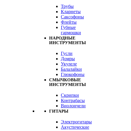
Трубы
Кларнеты
Саксофоны
Флейты
Губные
гармошки
НАРОДНЫЕ
ИНСТРУМЕНТЫ
Гусли
Домры
Укулеле
Балалайки
Глюкофоны
СМЫЧКОВЫЕ
ИНСТРУМЕНТЫ
Скрипки
Контрабасы
Виолончели
ГИТАРЫ
Электрогитары
Акустические