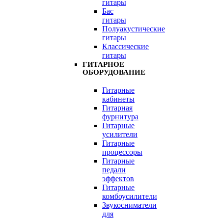
гитары
Бас
гитары
Полуакустические
гитары
Классические
гитары
ГИТАРНОЕ
ОБОРУДОВАНИЕ
Гитарные
кабинеты
Гитарная
фурнитура
Гитарные
усилители
Гитарные
процессоры
Гитарные
педали
эффектов
Гитарные
комбоусилители
Звукосниматели
для