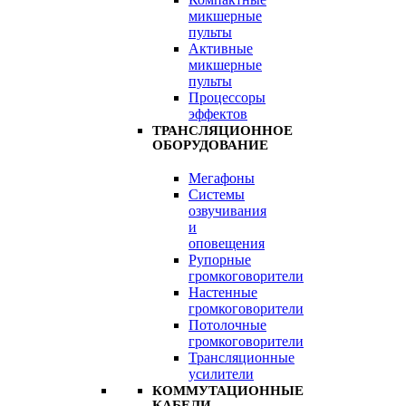
микшерные
пульты
Активные
микшерные
пульты
Процессоры
эффектов
ТРАНСЛЯЦИОННОЕ
ОБОРУДОВАНИЕ
Мегафоны
Системы
озвучивания
и
оповещения
Рупорные
громкоговорители
Настенные
громкоговорители
Потолочные
громкоговорители
Трансляционные
усилители
КОММУТАЦИОННЫЕ
КАБЕЛИ