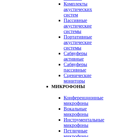
Комплекты
акустических
систем
Пассивные
акустические
системы
Портативные
акустические
системы
Сабвуферы
активные
Сабвуферы
пассивные
Сценические
мониторы
МИКРОФОНЫ
Конференционные
микрофоны
Вокальные
микрофоны
Инструментальные
микрофоны
Петличные
микрофоны