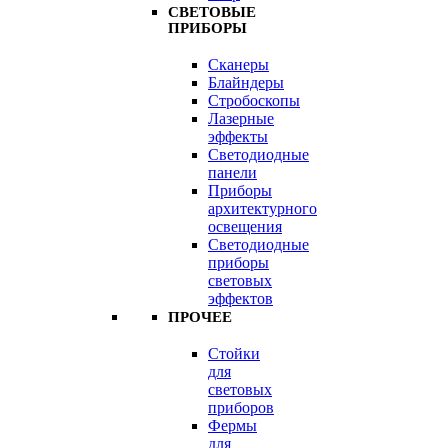
СВЕТОВЫЕ
ПРИБОРЫ
Сканеры
Блайндеры
Стробоскопы
Лазерные
эффекты
Светодиодные
панели
Приборы
архитектурного
освещения
Светодиодные
приборы
световых
эффектов
ПРОЧЕЕ
Стойки
для
световых
приборов
Фермы
для