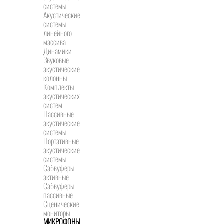
системы
Акустические
системы
линейного
массива
Динамики
Звуковые
акустические
колонны
Комплекты
акустических
систем
Пассивные
акустические
системы
Портативные
акустические
системы
Сабвуферы
активные
Сабвуферы
пассивные
Сценические
мониторы
МИКРОФОНЫ