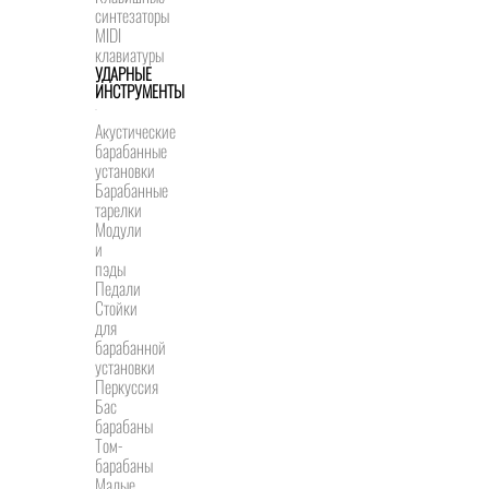
синтезаторы
MIDI
клавиатуры
УДАРНЫЕ
ИНСТРУМЕНТЫ
Акустические
барабанные
установки
Барабанные
тарелки
Модули
и
пэды
Педали
Стойки
для
барабанной
установки
Перкуссия
Бас
барабаны
Том-
барабаны
Малые