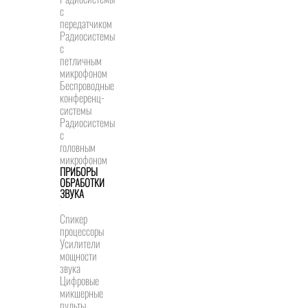
с
передатчиком
Радиосистемы
с
петличным
микрофоном
Беспроводные
конференц-
системы
Радиосистемы
с
головным
микрофоном
ПРИБОРЫ
ОБРАБОТКИ
ЗВУКА
Спикер
процессоры
Усилители
мощности
звука
Цифровые
микшерные
пульты