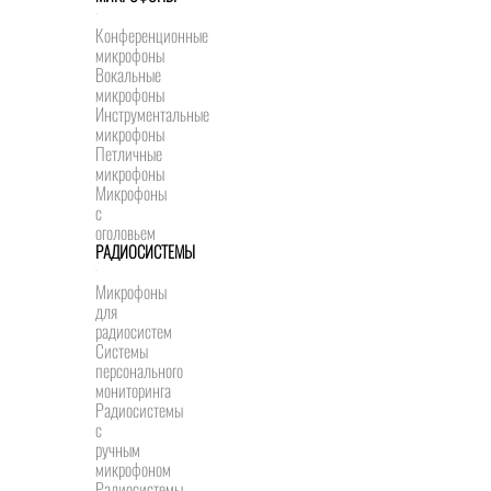
Конференционные
микрофоны
Вокальные
микрофоны
Инструментальные
микрофоны
Петличные
микрофоны
Микрофоны
с
оголовьем
РАДИОСИСТЕМЫ
Микрофоны
для
радиосистем
Системы
персонального
мониторинга
Радиосистемы
c
ручным
микрофоном
Радиосистемы