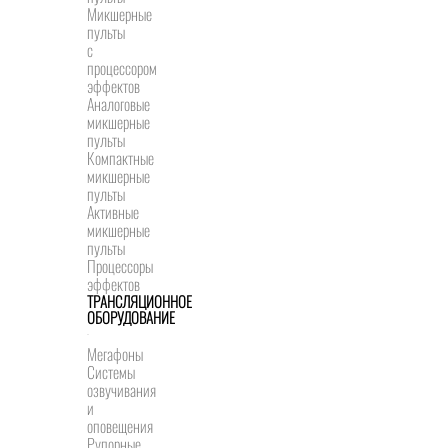
Микшерные
пульты
с
процессором
эффектов
Аналоговые
микшерные
пульты
Компактные
микшерные
пульты
Активные
микшерные
пульты
Процессоры
эффектов
ТРАНСЛЯЦИОННОЕ
ОБОРУДОВАНИЕ
Мегафоны
Системы
озвучивания
и
оповещения
Рупорные