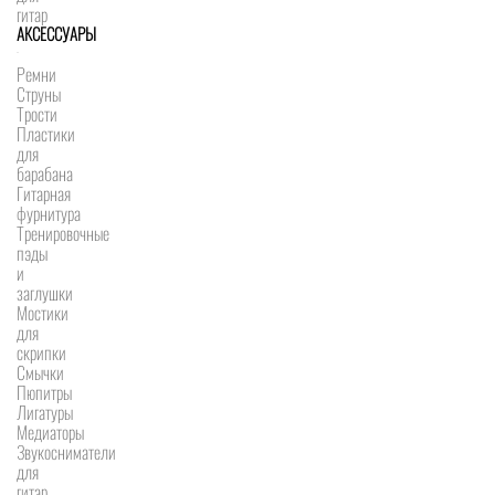
гитар
АКСЕССУАРЫ
Ремни
Струны
Трости
Пластики
для
барабана
Гитарная
фурнитура
Тренировочные
пэды
и
заглушки
Мостики
для
скрипки
Смычки
Пюпитры
Лигатуры
Медиаторы
Звукосниматели
для
гитар