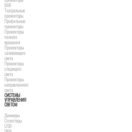
BAR
Театральные
прожекторы
Профильные
прожекторы
Прожекторы
полного
вращения
Прожекторы
заливающего
света
Прожекторы
следящего
света
Прожекторы
направленного
света
СИСТЕМЫ
УПРАВЛЕНИЯ
СВЕТОМ
Диммеры
Сплиттеры
USB-
DMX