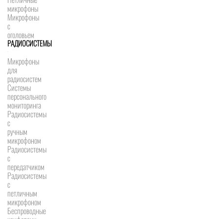
микрофоны
Микрофоны
с
оголовьем
РАДИОСИСТЕМЫ
Микрофоны
для
радиосистем
Системы
персонального
мониторинга
Радиосистемы
c
ручным
микрофоном
Радиосистемы
с
передатчиком
Радиосистемы
с
петличным
микрофоном
Беспроводные