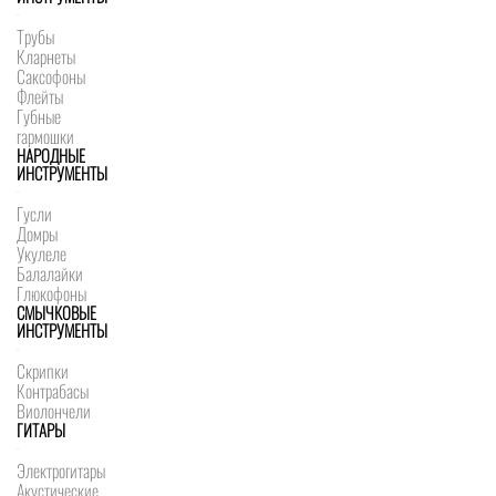
Трубы
Кларнеты
Саксофоны
Флейты
Губные
гармошки
НАРОДНЫЕ
ИНСТРУМЕНТЫ
Гусли
Домры
Укулеле
Балалайки
Глюкофоны
СМЫЧКОВЫЕ
ИНСТРУМЕНТЫ
Скрипки
Контрабасы
Виолончели
ГИТАРЫ
Электрогитары
Акустические