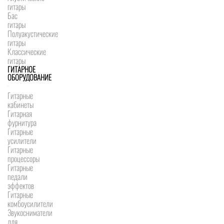
гитары
Бас
гитары
Полуакустические
гитары
Классические
гитары
ГИТАРНОЕ
ОБОРУДОВАНИЕ
Гитарные
кабинеты
Гитарная
фурнитура
Гитарные
усилители
Гитарные
процессоры
Гитарные
педали
эффектов
Гитарные
комбоусилители
Звукосниматели
для