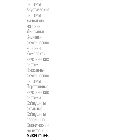
системы
Акустические
системы
линейного
массива
Динамики
Звуковые
акустические
колонны
Комплекты
акустических
систем
Пассивные
акустические
системы
Портативные
акустические
системы
Сабвуферы
активные
Сабвуферы
пассивные
Сценические
мониторы
МИКРОФОНЫ