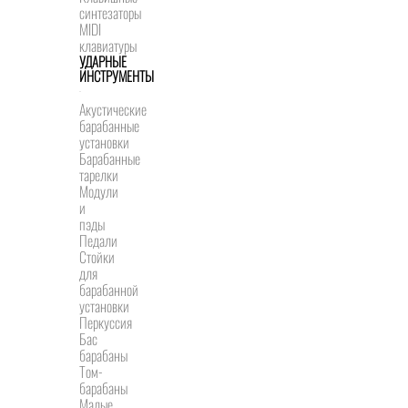
синтезаторы
MIDI
клавиатуры
УДАРНЫЕ
ИНСТРУМЕНТЫ
Акустические
барабанные
установки
Барабанные
тарелки
Модули
и
пэды
Педали
Стойки
для
барабанной
установки
Перкуссия
Бас
барабаны
Том-
барабаны
Малые