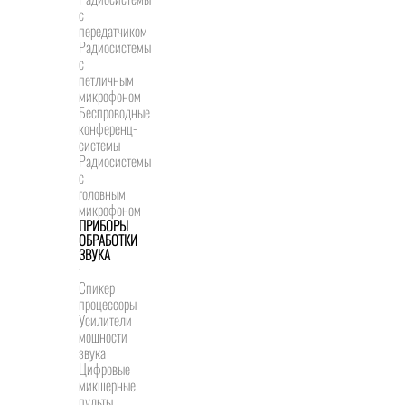
с
передатчиком
Радиосистемы
с
петличным
микрофоном
Беспроводные
конференц-
системы
Радиосистемы
с
головным
микрофоном
ПРИБОРЫ
ОБРАБОТКИ
ЗВУКА
Спикер
процессоры
Усилители
мощности
звука
Цифровые
микшерные
пульты