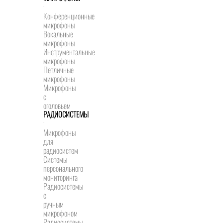
Конференционные
микрофоны
Вокальные
микрофоны
Инструментальные
микрофоны
Петличные
микрофоны
Микрофоны
с
оголовьем
РАДИОСИСТЕМЫ
Микрофоны
для
радиосистем
Системы
персонального
мониторинга
Радиосистемы
c
ручным
микрофоном
Радиосистемы