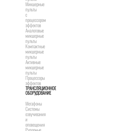
Микшерные
пульты
с
процессором
эффектов
Аналоговые
микшерные
пульты
Компактные
микшерные
пульты
Активные
микшерные
пульты
Процессоры
эффектов
ТРАНСЛЯЦИОННОЕ
ОБОРУДОВАНИЕ
Мегафоны
Системы
озвучивания
и
оповещения
Рупорные