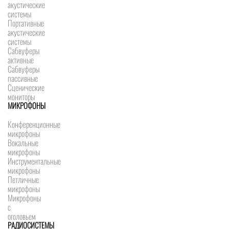
акустические
системы
Портативные
акустические
системы
Сабвуферы
активные
Сабвуферы
пассивные
Сценические
мониторы
МИКРОФОНЫ
Конференционные
микрофоны
Вокальные
микрофоны
Инструментальные
микрофоны
Петличные
микрофоны
Микрофоны
с
оголовьем
РАДИОСИСТЕМЫ