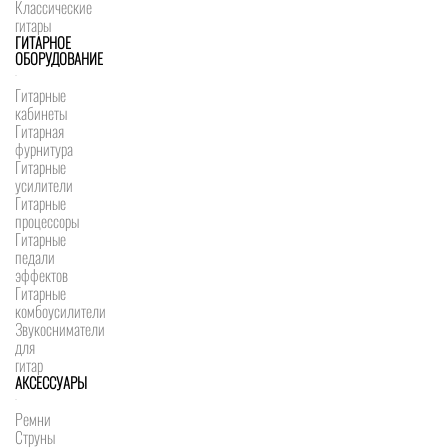
Классические
гитары
ГИТАРНОЕ
ОБОРУДОВАНИЕ
Гитарные
кабинеты
Гитарная
фурнитура
Гитарные
усилители
Гитарные
процессоры
Гитарные
педали
эффектов
Гитарные
комбоусилители
Звукосниматели
для
гитар
АКСЕССУАРЫ
Ремни
Струны