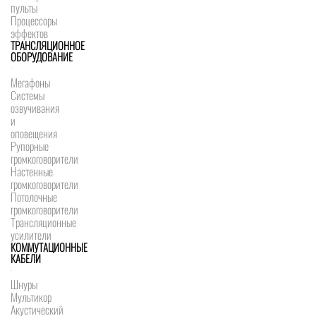
пульты
Процессоры
эффектов
ТРАНСЛЯЦИОННОЕ
ОБОРУДОВАНИЕ
Мегафоны
Системы
озвучивания
и
оповещения
Рупорные
громкоговорители
Настенные
громкоговорители
Потолочные
громкоговорители
Трансляционные
усилители
КОММУТАЦИОННЫЕ
КАБЕЛИ
Шнуры
Мультикор
Акустический