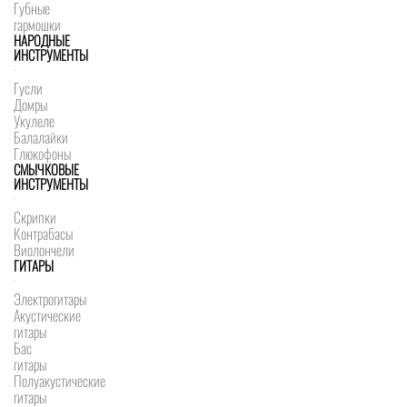
Губные
гармошки
НАРОДНЫЕ
ИНСТРУМЕНТЫ
Гусли
Домры
Укулеле
Балалайки
Глюкофоны
СМЫЧКОВЫЕ
ИНСТРУМЕНТЫ
Скрипки
Контрабасы
Виолончели
ГИТАРЫ
Электрогитары
Акустические
гитары
Бас
гитары
Полуакустические
гитары