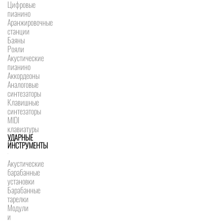
Цифровые
пианино
Аранжировочные
станции
Баяны
Рояли
Акустические
пианино
Аккордеоны
Аналоговые
синтезаторы
Клавишные
синтезаторы
MIDI
клавиатуры
УДАРНЫЕ
ИНСТРУМЕНТЫ
Акустические
барабанные
установки
Барабанные
тарелки
Модули
и