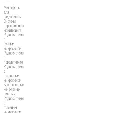
Микрофоны
для
радиосистем
Системы
персонального
мониторинга
Радиосистемы
c
ручным
микрофоном
Радиосистемы
с
передатчиком
Радиосистемы
с
петличным
микрофоном
Беспроводные
конференц-
системы
Радиосистемы
с
головным
микрофоном