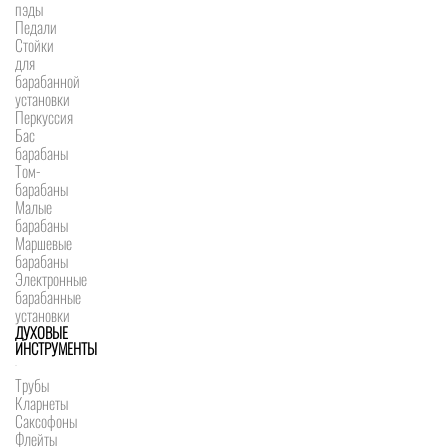
пэды
Педали
Стойки
для
барабанной
установки
Перкуссия
Бас
барабаны
Том-
барабаны
Малые
барабаны
Маршевые
барабаны
Электронные
барабанные
установки
ДУХОВЫЕ
ИНСТРУМЕНТЫ
Трубы
Кларнеты
Саксофоны
Флейты