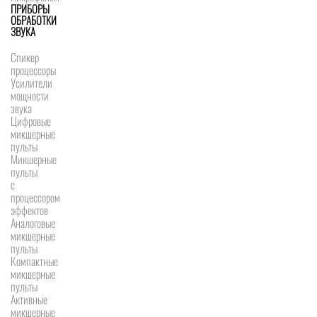
ПРИБОРЫ
ОБРАБОТКИ
ЗВУКА
Спикер
процессоры
Усилители
мощности
звука
Цифровые
микшерные
пульты
Микшерные
пульты
с
процессором
эффектов
Аналоговые
микшерные
пульты
Компактные
микшерные
пульты
Активные
микшерные