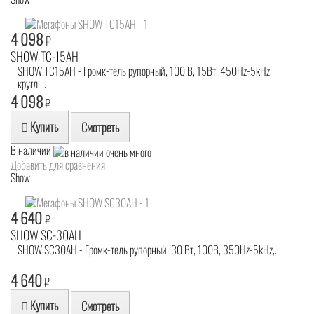
4 098
₽
SHOW TC-15AH
SHOW TC15AH - Громк-тель рупорный, 100 В, 15Вт, 450Hz-5kHz,
кругл,...
4 098
₽
Купить
Смотреть
В наличии
Добавить для сравнения
Show
4 640
₽
SHOW SC-30AH
SHOW SC30AH - Громк-тель рупорный, 30 Вт, 100В, 350Hz-5kHz,...
4 640
₽
Купить
Смотреть