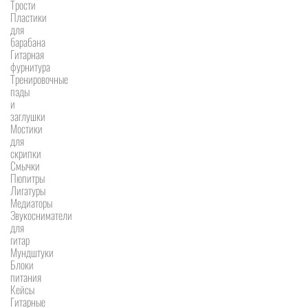
Трости
Пластики
для
барабана
Гитарная
фурнитура
Тренировочные
пэды
и
заглушки
Мостики
для
скрипки
Смычки
Пюпитры
Лигатуры
Медиаторы
Звукосниматели
для
гитар
Мундштуки
Блоки
питания
Кейсы
Гитарные