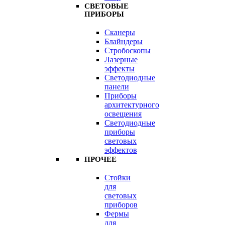
СВЕТОВЫЕ
ПРИБОРЫ
Сканеры
Блайндеры
Стробоскопы
Лазерные
эффекты
Светодиодные
панели
Приборы
архитектурного
освещения
Светодиодные
приборы
световых
эффектов
ПРОЧЕЕ
Стойки
для
световых
приборов
Фермы
для