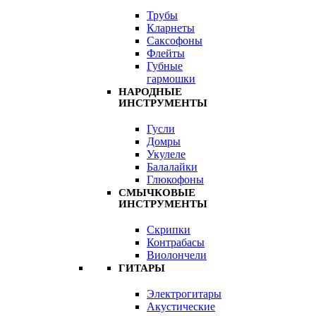
Трубы
Кларнеты
Саксофоны
Флейты
Губные
гармошки
НАРОДНЫЕ
ИНСТРУМЕНТЫ
Гусли
Домры
Укулеле
Балалайки
Глюкофоны
СМЫЧКОВЫЕ
ИНСТРУМЕНТЫ
Скрипки
Контрабасы
Виолончели
ГИТАРЫ
Электрогитары
Акустические