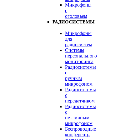
Микрофоны
с
оголовьем
РАДИОСИСТЕМЫ
Микрофоны
для
радиосистем
Системы
персонального
мониторинга
Радиосистемы
c
ручным
микрофоном
Радиосистемы
с
передатчиком
Радиосистемы
с
петличным
микрофоном
Беспроводные
конференц-