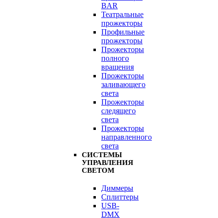
BAR
Театральные
прожекторы
Профильные
прожекторы
Прожекторы
полного
вращения
Прожекторы
заливающего
света
Прожекторы
следящего
света
Прожекторы
направленного
света
СИСТЕМЫ
УПРАВЛЕНИЯ
СВЕТОМ
Диммеры
Сплиттеры
USB-
DMX