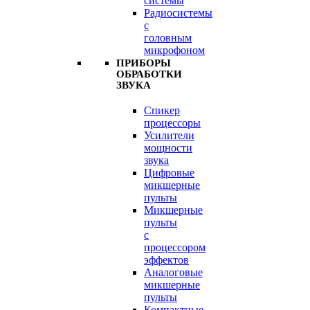
системы
Радиосистемы
с
головным
микрофоном
ПРИБОРЫ
ОБРАБОТКИ
ЗВУКА
Спикер
процессоры
Усилители
мощности
звука
Цифровые
микшерные
пульты
Микшерные
пульты
с
процессором
эффектов
Аналоговые
микшерные
пульты
Компактные