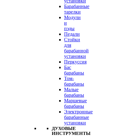
установки
Барабанные
тарелки
Модули
и
пэды
Педали
Стойки
для
барабанной
установки
Перкуссия
Бас
барабаны
Том-
барабаны
Малые
барабаны
Маршевые
барабаны
Электронные
барабанные
установки
ДУХОВЫЕ
ИНСТРУМЕНТЫ