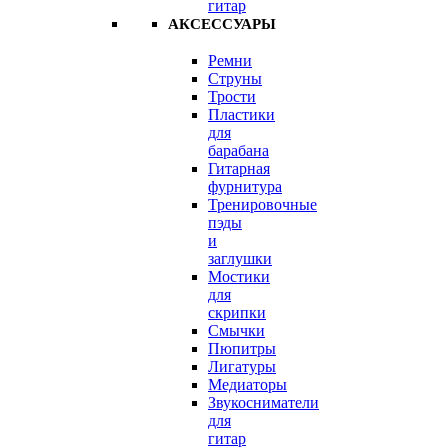
гитар
АКСЕССУАРЫ
Ремни
Струны
Трости
Пластики
для
барабана
Гитарная
фурнитура
Тренировочные
пэды
и
заглушки
Мостики
для
скрипки
Смычки
Пюпитры
Лигатуры
Медиаторы
Звукосниматели
для
гитар