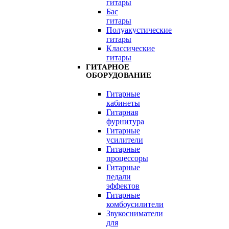
гитары
Бас
гитары
Полуакустические
гитары
Классические
гитары
ГИТАРНОЕ
ОБОРУДОВАНИЕ
Гитарные
кабинеты
Гитарная
фурнитура
Гитарные
усилители
Гитарные
процессоры
Гитарные
педали
эффектов
Гитарные
комбоусилители
Звукосниматели
для