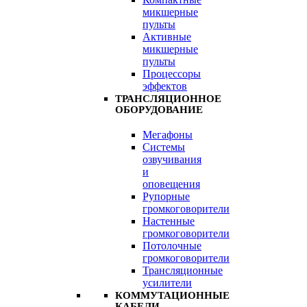
микшерные
пульты
Активные
микшерные
пульты
Процессоры
эффектов
ТРАНСЛЯЦИОННОЕ
ОБОРУДОВАНИЕ
Мегафоны
Системы
озвучивания
и
оповещения
Рупорные
громкоговорители
Настенные
громкоговорители
Потолочные
громкоговорители
Трансляционные
усилители
КОММУТАЦИОННЫЕ
КАБЕЛИ