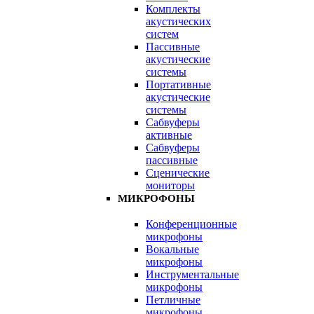
Комплекты
акустических
систем
Пассивные
акустические
системы
Портативные
акустические
системы
Сабвуферы
активные
Сабвуферы
пассивные
Сценические
мониторы
МИКРОФОНЫ
Конференционные
микрофоны
Вокальные
микрофоны
Инструментальные
микрофоны
Петличные
микрофоны