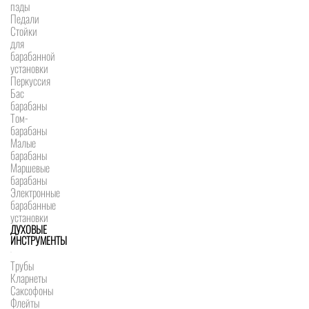
пэды
Педали
Стойки
для
барабанной
установки
Перкуссия
Бас
барабаны
Том-
барабаны
Малые
барабаны
Маршевые
барабаны
Электронные
барабанные
установки
ДУХОВЫЕ
ИНСТРУМЕНТЫ
Трубы
Кларнеты
Саксофоны
Флейты