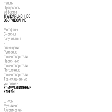
пульты
Процессоры
эффектов
ТРАНСЛЯЦИОННОЕ
ОБОРУДОВАНИЕ
Мегафоны
Системы
озвучивания
и
оповещения
Рупорные
громкоговорители
Настенные
громкоговорители
Потолочные
громкоговорители
Трансляционные
усилители
КОММУТАЦИОННЫЕ
КАБЕЛИ
Шнуры
Мультикор
Акустический