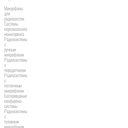
Микрофоны
для
радиосистем
Системы
персонального
мониторинга
Радиосистемы
c
ручным
микрофоном
Радиосистемы
с
передатчиком
Радиосистемы
с
петличным
микрофоном
Беспроводные
конференц-
системы
Радиосистемы
с
головным
микрофоном