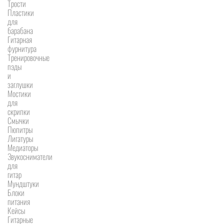
Трости
Пластики
для
барабана
Гитарная
фурнитура
Тренировочные
пэды
и
заглушки
Мостики
для
скрипки
Смычки
Пюпитры
Лигатуры
Медиаторы
Звукосниматели
для
гитар
Мундштуки
Блоки
питания
Кейсы
Гитарные