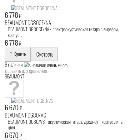
6 778
₽
BEAUMONT DG80CE/NA
BEAUMONT DG80CE/NA - электроакустическая гитара с вырезом,
корпус...
6 778
₽
Купить
Смотреть
В наличии
Добавить для сравнения
BEAUMONT
6 670
₽
BEAUMONT DG80/VS
BEAUMONT DG80/VS - акустическая гитара, дредноут, корпус липа,
цвет...
6 670
₽