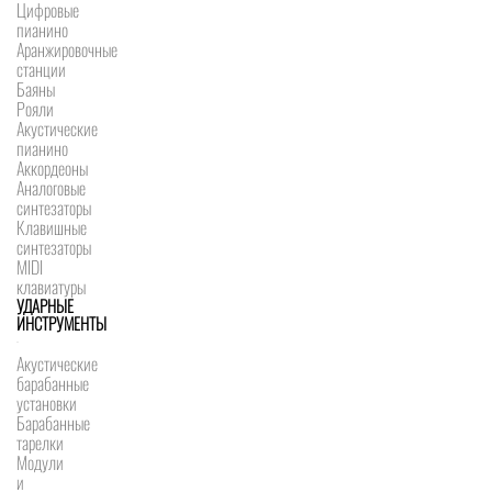
Цифровые
пианино
Аранжировочные
станции
Баяны
Рояли
Акустические
пианино
Аккордеоны
Аналоговые
синтезаторы
Клавишные
синтезаторы
MIDI
клавиатуры
УДАРНЫЕ
ИНСТРУМЕНТЫ
Акустические
барабанные
установки
Барабанные
тарелки
Модули
и