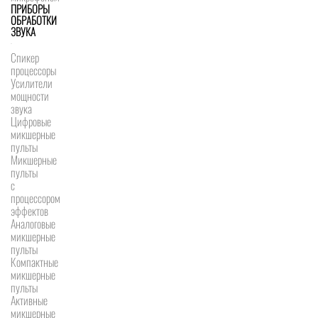
ПРИБОРЫ
ОБРАБОТКИ
ЗВУКА
Спикер
процессоры
Усилители
мощности
звука
Цифровые
микшерные
пульты
Микшерные
пульты
с
процессором
эффектов
Аналоговые
микшерные
пульты
Компактные
микшерные
пульты
Активные
микшерные