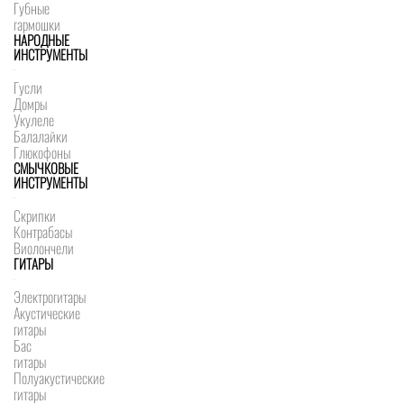
Губные
гармошки
НАРОДНЫЕ
ИНСТРУМЕНТЫ
Гусли
Домры
Укулеле
Балалайки
Глюкофоны
СМЫЧКОВЫЕ
ИНСТРУМЕНТЫ
Скрипки
Контрабасы
Виолончели
ГИТАРЫ
Электрогитары
Акустические
гитары
Бас
гитары
Полуакустические
гитары