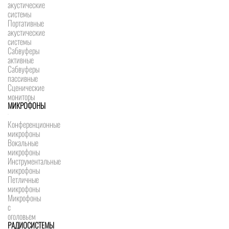
акустические
системы
Портативные
акустические
системы
Сабвуферы
активные
Сабвуферы
пассивные
Сценические
мониторы
МИКРОФОНЫ
Конференционные
микрофоны
Вокальные
микрофоны
Инструментальные
микрофоны
Петличные
микрофоны
Микрофоны
с
оголовьем
РАДИОСИСТЕМЫ