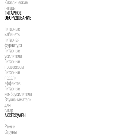
Классические
гитары
ГИТАРНОЕ
ОБОРУДОВАНИЕ
Гитарные
кабинеты
Гитарная
фурнитура
Гитарные
усилители
Гитарные
процессоры
Гитарные
педали
эффектов
Гитарные
комбоусилители
Звукосниматели
для
гитар
АКСЕССУАРЫ
Ремни
Струны