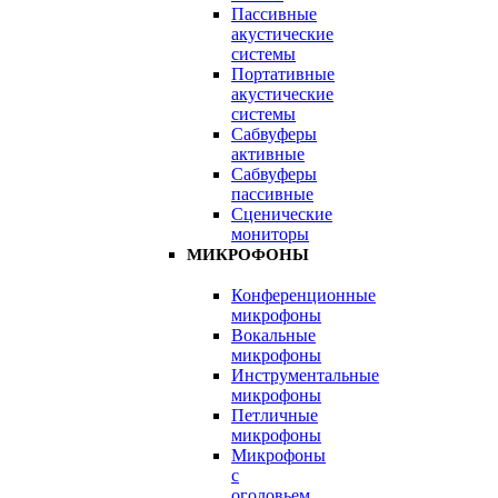
Пассивные
акустические
системы
Портативные
акустические
системы
Сабвуферы
активные
Сабвуферы
пассивные
Сценические
мониторы
МИКРОФОНЫ
Конференционные
микрофоны
Вокальные
микрофоны
Инструментальные
микрофоны
Петличные
микрофоны
Микрофоны
с
оголовьем