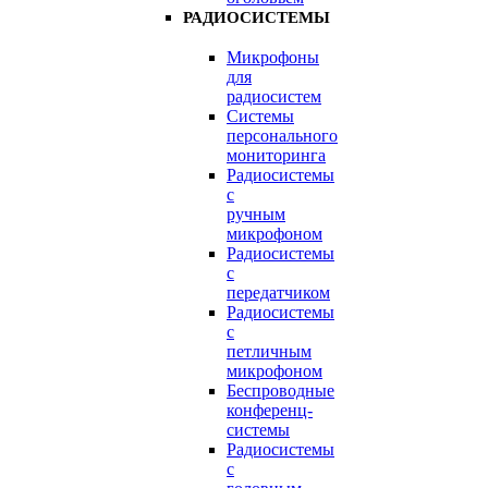
РАДИОСИСТЕМЫ
Микрофоны
для
радиосистем
Системы
персонального
мониторинга
Радиосистемы
c
ручным
микрофоном
Радиосистемы
с
передатчиком
Радиосистемы
с
петличным
микрофоном
Беспроводные
конференц-
системы
Радиосистемы
с