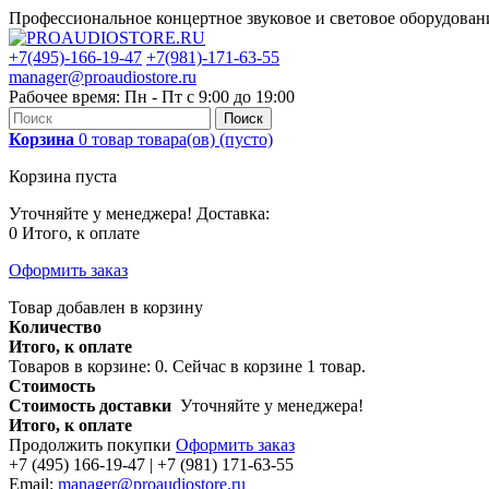
Профессиональное концертное звуковое и световое оборудова
+7(495)-166-19-47
+7(981)-171-63-55
manager@proaudiostore.ru
Рабочее время: Пн - Пт с 9:00 до 19:00
Поиск
Корзина
0
товар
товара(ов)
(пусто)
Корзина пуста
Уточняйте у менеджера!
Доставка:
0
Итого, к оплате
Оформить заказ
Товар добавлен в корзину
Количество
Итого, к оплате
Товаров в корзине:
0
.
Сейчас в корзине 1 товар.
Стоимость
Стоимость доставки
Уточняйте у менеджера!
Итого, к оплате
Продолжить покупки
Оформить заказ
+7 (495) 166-19-47 | +7 (981) 171-63-55
Email:
manager@proaudiostore.ru