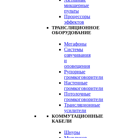
микшерные
пульты
Процессоры
эффектов
ТРАНСЛЯЦИОННОЕ
ОБОРУДОВАНИЕ
Мегафоны
Системы
озвучивания
и
оповещения
Рупорные
громкоговорители
Настенные
громкоговорители
Потолочные
громкоговорители
Трансляционные
усилители
КОММУТАЦИОННЫЕ
КАБЕЛИ
Шнуры
Мультикор