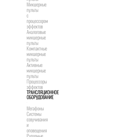
Микшерные
пульты
с
процессором
эффектов
Аналоговые
микшерные
пульты
Компактные
микшерные
пульты
Активные
микшерные
пульты
Процессоры
эффектов
ТРАНСЛЯЦИОННОЕ
ОБОРУДОВАНИЕ
Мегафоны
Системы
озвучивания
и
оповещения
Рупорные