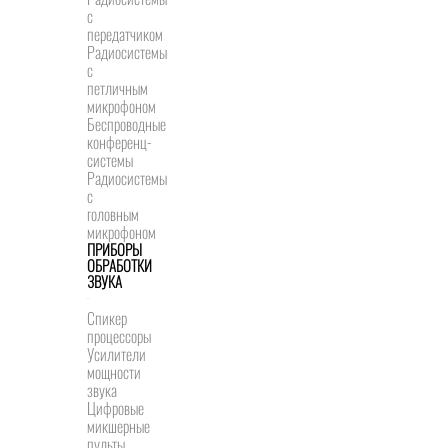
с
передатчиком
Радиосистемы
с
петличным
микрофоном
Беспроводные
конференц-
системы
Радиосистемы
с
головным
микрофоном
ПРИБОРЫ
ОБРАБОТКИ
ЗВУКА
Спикер
процессоры
Усилители
мощности
звука
Цифровые
микшерные
пульты