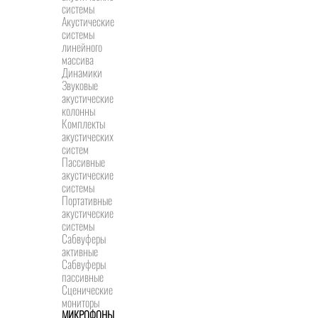
системы
Акустические
системы
линейного
массива
Динамики
Звуковые
акустические
колонны
Комплекты
акустических
систем
Пассивные
акустические
системы
Портативные
акустические
системы
Сабвуферы
активные
Сабвуферы
пассивные
Сценические
мониторы
МИКРОФОНЫ