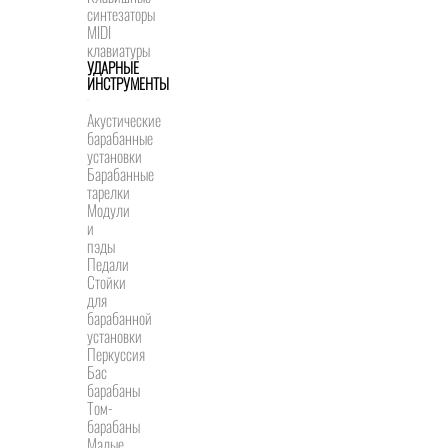
синтезаторы
MIDI
клавиатуры
УДАРНЫЕ
ИНСТРУМЕНТЫ
Акустические
барабанные
установки
Барабанные
тарелки
Модули
и
пэды
Педали
Стойки
для
барабанной
установки
Перкуссия
Бас
барабаны
Том-
барабаны
Малые