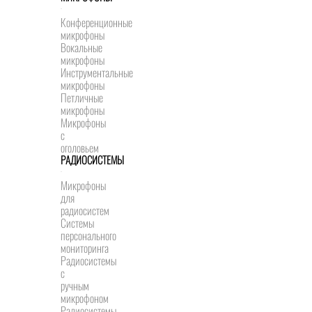
Конференционные
микрофоны
Вокальные
микрофоны
Инструментальные
микрофоны
Петличные
микрофоны
Микрофоны
с
оголовьем
РАДИОСИСТЕМЫ
Микрофоны
для
радиосистем
Системы
персонального
мониторинга
Радиосистемы
c
ручным
микрофоном
Радиосистемы