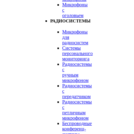
Микрофоны
с
оголовьем
РАДИОСИСТЕМЫ
Микрофоны
для
радиосистем
Системы
персонального
мониторинга
Радиосистемы
c
ручным
микрофоном
Радиосистемы
с
передатчиком
Радиосистемы
с
петличным
микрофоном
Беспроводные
конференц-