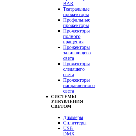
BAR
Театральные
прожекторы
Профильные
прожекторы
Прожекторы
полного
вращения
Прожекторы
заливающего
света
Прожекторы
следящего
света
Прожекторы
направленного
света
СИСТЕМЫ
УПРАВЛЕНИЯ
СВЕТОМ
Диммеры
Сплиттеры
USB-
DMX