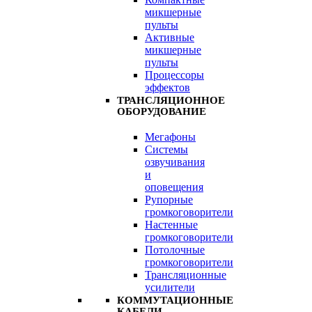
микшерные
пульты
Активные
микшерные
пульты
Процессоры
эффектов
ТРАНСЛЯЦИОННОЕ
ОБОРУДОВАНИЕ
Мегафоны
Системы
озвучивания
и
оповещения
Рупорные
громкоговорители
Настенные
громкоговорители
Потолочные
громкоговорители
Трансляционные
усилители
КОММУТАЦИОННЫЕ
КАБЕЛИ