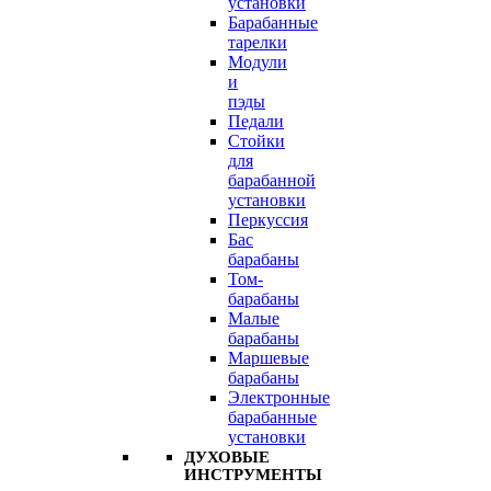
установки
Барабанные
тарелки
Модули
и
пэды
Педали
Стойки
для
барабанной
установки
Перкуссия
Бас
барабаны
Том-
барабаны
Малые
барабаны
Маршевые
барабаны
Электронные
барабанные
установки
ДУХОВЫЕ
ИНСТРУМЕНТЫ