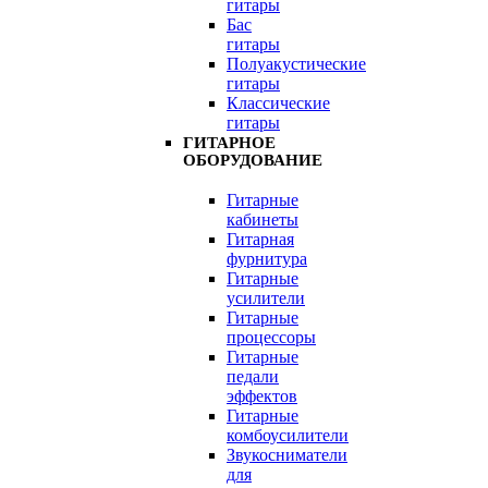
гитары
Бас
гитары
Полуакустические
гитары
Классические
гитары
ГИТАРНОЕ
ОБОРУДОВАНИЕ
Гитарные
кабинеты
Гитарная
фурнитура
Гитарные
усилители
Гитарные
процессоры
Гитарные
педали
эффектов
Гитарные
комбоусилители
Звукосниматели
для