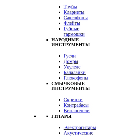
Трубы
Кларнеты
Саксофоны
Флейты
Губные
гармошки
НАРОДНЫЕ
ИНСТРУМЕНТЫ
Гусли
Домры
Укулеле
Балалайки
Глюкофоны
СМЫЧКОВЫЕ
ИНСТРУМЕНТЫ
Скрипки
Контрабасы
Виолончели
ГИТАРЫ
Электрогитары
Акустические