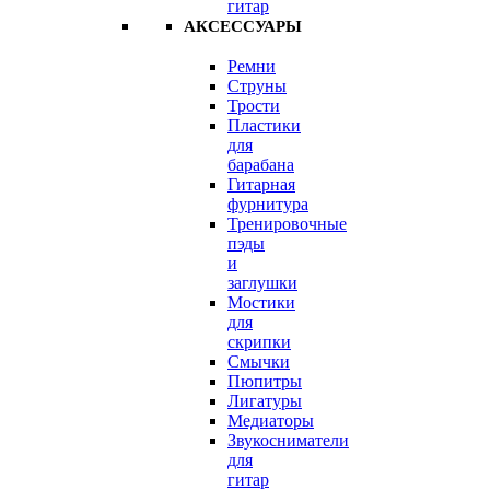
гитар
АКСЕССУАРЫ
Ремни
Струны
Трости
Пластики
для
барабана
Гитарная
фурнитура
Тренировочные
пэды
и
заглушки
Мостики
для
скрипки
Смычки
Пюпитры
Лигатуры
Медиаторы
Звукосниматели
для
гитар