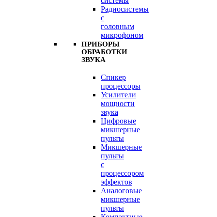
системы
Радиосистемы
с
головным
микрофоном
ПРИБОРЫ
ОБРАБОТКИ
ЗВУКА
Спикер
процессоры
Усилители
мощности
звука
Цифровые
микшерные
пульты
Микшерные
пульты
с
процессором
эффектов
Аналоговые
микшерные
пульты
Компактные