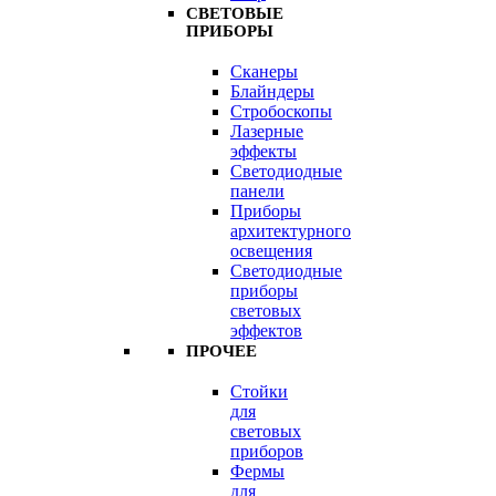
СВЕТОВЫЕ
ПРИБОРЫ
Сканеры
Блайндеры
Стробоскопы
Лазерные
эффекты
Светодиодные
панели
Приборы
архитектурного
освещения
Светодиодные
приборы
световых
эффектов
ПРОЧЕЕ
Стойки
для
световых
приборов
Фермы
для