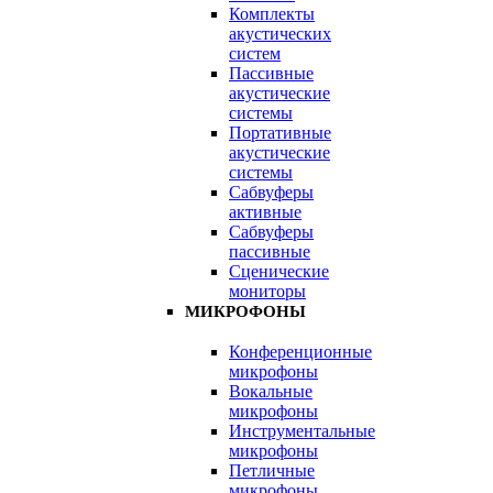
Комплекты
акустических
систем
Пассивные
акустические
системы
Портативные
акустические
системы
Сабвуферы
активные
Сабвуферы
пассивные
Сценические
мониторы
МИКРОФОНЫ
Конференционные
микрофоны
Вокальные
микрофоны
Инструментальные
микрофоны
Петличные
микрофоны