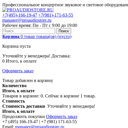
Профессиональное концертное звуковое и световое оборудова
+7(495)-166-19-47
+7(981)-171-63-55
manager@proaudiostore.ru
Рабочее время: Пн - Пт с 9:00 до 19:00
Поиск
Корзина
0
товар
товара(ов)
(пусто)
Корзина пуста
Уточняйте у менеджера!
Доставка:
0
Итого, к оплате
Оформить заказ
Товар добавлен в корзину
Количество
Итого, к оплате
Товаров в корзине:
0
.
Сейчас в корзине 1 товар.
Стоимость
Стоимость доставки
Уточняйте у менеджера!
Итого, к оплате
Продолжить покупки
Оформить заказ
+7 (495) 166-19-47 | +7 (981) 171-63-55
Email:
manager@proaudiostore.ru