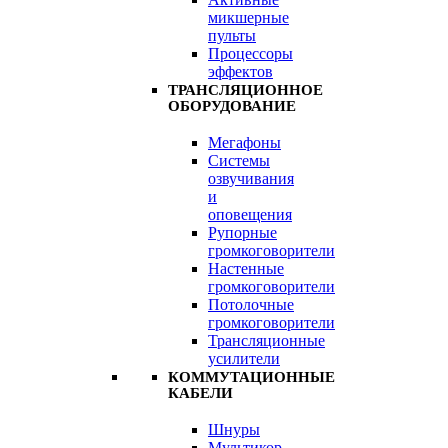
микшерные
пульты
Процессоры
эффектов
ТРАНСЛЯЦИОННОЕ
ОБОРУДОВАНИЕ
Мегафоны
Системы
озвучивания
и
оповещения
Рупорные
громкоговорители
Настенные
громкоговорители
Потолочные
громкоговорители
Трансляционные
усилители
КОММУТАЦИОННЫЕ
КАБЕЛИ
Шнуры
Мультикор