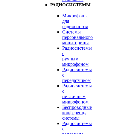
РАДИОСИСТЕМЫ
Микрофоны
для
радиосистем
Системы
персонального
мониторинга
Радиосистемы
c
ручным
микрофоном
Радиосистемы
с
передатчиком
Радиосистемы
с
петличным
микрофоном
Беспроводные
конференц-
системы
Радиосистемы
с