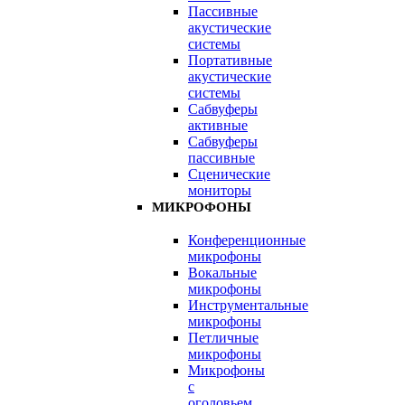
Пассивные
акустические
системы
Портативные
акустические
системы
Сабвуферы
активные
Сабвуферы
пассивные
Сценические
мониторы
МИКРОФОНЫ
Конференционные
микрофоны
Вокальные
микрофоны
Инструментальные
микрофоны
Петличные
микрофоны
Микрофоны
с
оголовьем