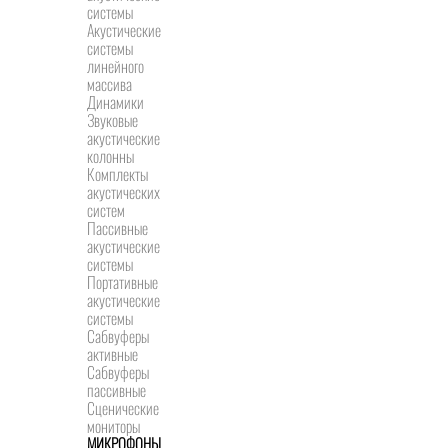
системы
Акустические
системы
линейного
массива
Динамики
Звуковые
акустические
колонны
Комплекты
акустических
систем
Пассивные
акустические
системы
Портативные
акустические
системы
Сабвуферы
активные
Сабвуферы
пассивные
Сценические
мониторы
МИКРОФОНЫ