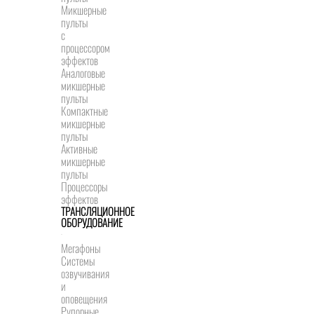
Микшерные
пульты
с
процессором
эффектов
Аналоговые
микшерные
пульты
Компактные
микшерные
пульты
Активные
микшерные
пульты
Процессоры
эффектов
ТРАНСЛЯЦИОННОЕ
ОБОРУДОВАНИЕ
Мегафоны
Системы
озвучивания
и
оповещения
Рупорные