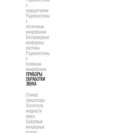
с
передатчиком
Радиосистемы
с
петличным
микрофоном
Беспроводные
конференц-
системы
Радиосистемы
с
головным
микрофоном
ПРИБОРЫ
ОБРАБОТКИ
ЗВУКА
Спикер
процессоры
Усилители
мощности
звука
Цифровые
микшерные
пульты