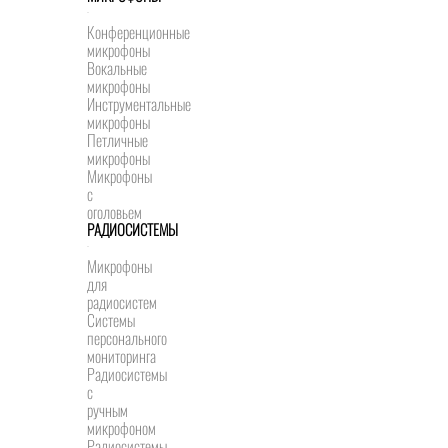
Конференционные
микрофоны
Вокальные
микрофоны
Инструментальные
микрофоны
Петличные
микрофоны
Микрофоны
с
оголовьем
РАДИОСИСТЕМЫ
Микрофоны
для
радиосистем
Системы
персонального
мониторинга
Радиосистемы
c
ручным
микрофоном
Радиосистемы