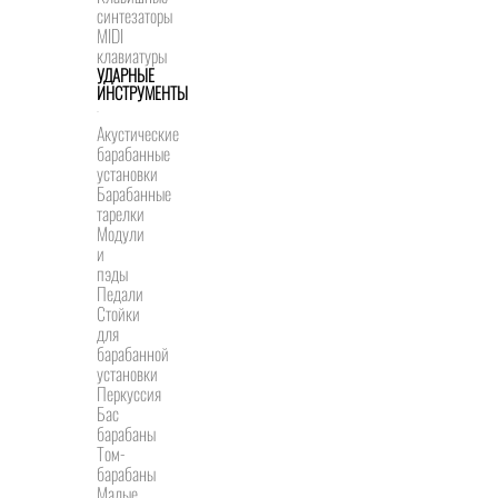
синтезаторы
MIDI
клавиатуры
УДАРНЫЕ
ИНСТРУМЕНТЫ
Акустические
барабанные
установки
Барабанные
тарелки
Модули
и
пэды
Педали
Стойки
для
барабанной
установки
Перкуссия
Бас
барабаны
Том-
барабаны
Малые