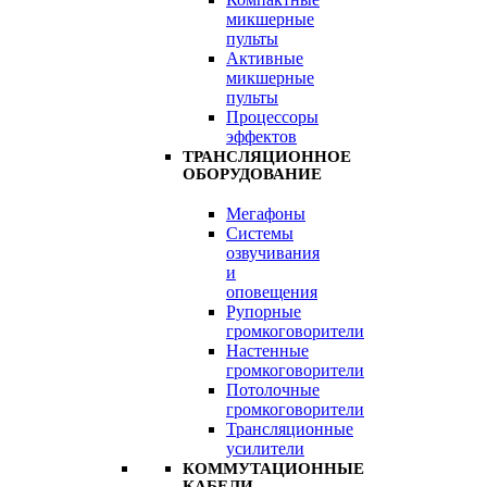
микшерные
пульты
Активные
микшерные
пульты
Процессоры
эффектов
ТРАНСЛЯЦИОННОЕ
ОБОРУДОВАНИЕ
Мегафоны
Системы
озвучивания
и
оповещения
Рупорные
громкоговорители
Настенные
громкоговорители
Потолочные
громкоговорители
Трансляционные
усилители
КОММУТАЦИОННЫЕ
КАБЕЛИ