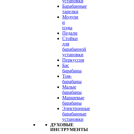
установки
Барабанные
тарелки
Модули
и
пэды
Педали
Стойки
для
барабанной
установки
Перкуссия
Бас
барабаны
Том-
барабаны
Малые
барабаны
Маршевые
барабаны
Электронные
барабанные
установки
ДУХОВЫЕ
ИНСТРУМЕНТЫ