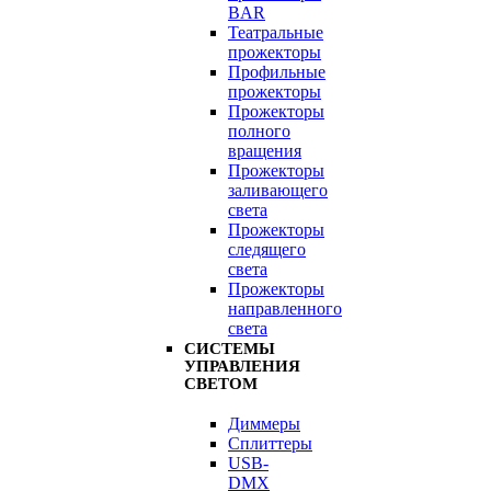
BAR
Театральные
прожекторы
Профильные
прожекторы
Прожекторы
полного
вращения
Прожекторы
заливающего
света
Прожекторы
следящего
света
Прожекторы
направленного
света
СИСТЕМЫ
УПРАВЛЕНИЯ
СВЕТОМ
Диммеры
Сплиттеры
USB-
DMX