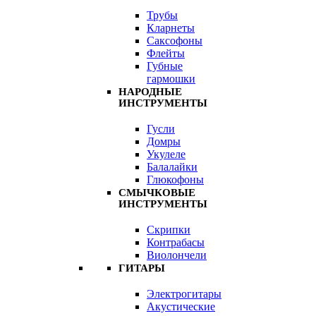
Трубы
Кларнеты
Саксофоны
Флейты
Губные
гармошки
НАРОДНЫЕ
ИНСТРУМЕНТЫ
Гусли
Домры
Укулеле
Балалайки
Глюкофоны
СМЫЧКОВЫЕ
ИНСТРУМЕНТЫ
Скрипки
Контрабасы
Виолончели
ГИТАРЫ
Электрогитары
Акустические