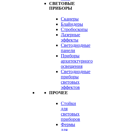
СВЕТОВЫЕ
ПРИБОРЫ
Сканеры
Блайндеры
Стробоскопы
Лазерные
эффекты
Светодиодные
панели
Приборы
архитектурного
освещения
Светодиодные
приборы
световых
эффектов
ПРОЧЕЕ
Стойки
для
световых
приборов
Фермы
для