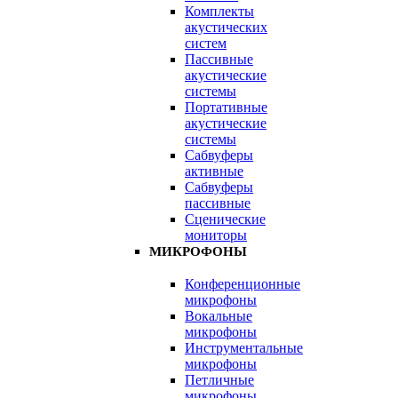
Комплекты
акустических
систем
Пассивные
акустические
системы
Портативные
акустические
системы
Сабвуферы
активные
Сабвуферы
пассивные
Сценические
мониторы
МИКРОФОНЫ
Конференционные
микрофоны
Вокальные
микрофоны
Инструментальные
микрофоны
Петличные
микрофоны