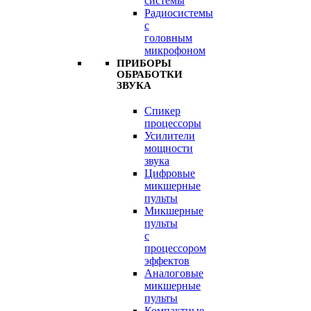
системы
Радиосистемы
с
головным
микрофоном
ПРИБОРЫ
ОБРАБОТКИ
ЗВУКА
Спикер
процессоры
Усилители
мощности
звука
Цифровые
микшерные
пульты
Микшерные
пульты
с
процессором
эффектов
Аналоговые
микшерные
пульты
Компактные