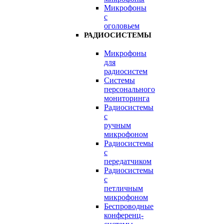
Микрофоны
с
оголовьем
РАДИОСИСТЕМЫ
Микрофоны
для
радиосистем
Системы
персонального
мониторинга
Радиосистемы
c
ручным
микрофоном
Радиосистемы
с
передатчиком
Радиосистемы
с
петличным
микрофоном
Беспроводные
конференц-