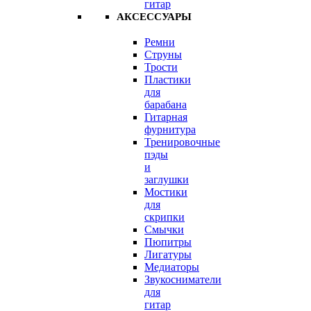
гитар
АКСЕССУАРЫ
Ремни
Струны
Трости
Пластики
для
барабана
Гитарная
фурнитура
Тренировочные
пэды
и
заглушки
Мостики
для
скрипки
Смычки
Пюпитры
Лигатуры
Медиаторы
Звукосниматели
для
гитар