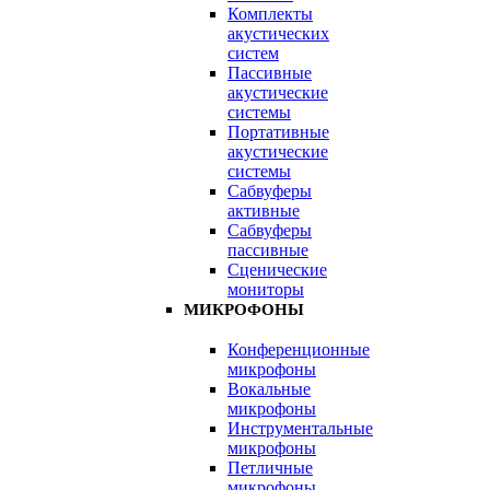
Комплекты
акустических
систем
Пассивные
акустические
системы
Портативные
акустические
системы
Сабвуферы
активные
Сабвуферы
пассивные
Сценические
мониторы
МИКРОФОНЫ
Конференционные
микрофоны
Вокальные
микрофоны
Инструментальные
микрофоны
Петличные
микрофоны