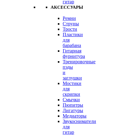
гитар
АКСЕССУАРЫ
Ремни
Струны
Трости
Пластики
для
барабана
Гитарная
фурнитура
Тренировочные
пэды
и
заглушки
Мостики
для
скрипки
Смычки
Пюпитры
Лигатуры
Медиаторы
Звукосниматели
для
гитар