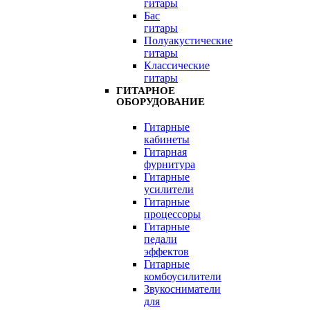
гитары
Бас
гитары
Полуакустические
гитары
Классические
гитары
ГИТАРНОЕ
ОБОРУДОВАНИЕ
Гитарные
кабинеты
Гитарная
фурнитура
Гитарные
усилители
Гитарные
процессоры
Гитарные
педали
эффектов
Гитарные
комбоусилители
Звукосниматели
для