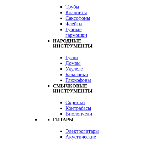
Трубы
Кларнеты
Саксофоны
Флейты
Губные
гармошки
НАРОДНЫЕ
ИНСТРУМЕНТЫ
Гусли
Домры
Укулеле
Балалайки
Глюкофоны
СМЫЧКОВЫЕ
ИНСТРУМЕНТЫ
Скрипки
Контрабасы
Виолончели
ГИТАРЫ
Электрогитары
Акустические