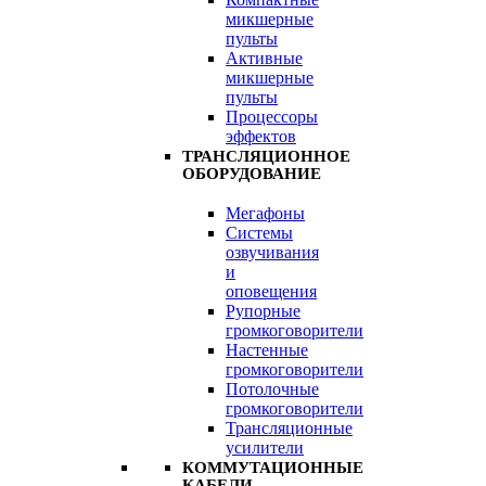
микшерные
пульты
Активные
микшерные
пульты
Процессоры
эффектов
ТРАНСЛЯЦИОННОЕ
ОБОРУДОВАНИЕ
Мегафоны
Системы
озвучивания
и
оповещения
Рупорные
громкоговорители
Настенные
громкоговорители
Потолочные
громкоговорители
Трансляционные
усилители
КОММУТАЦИОННЫЕ
КАБЕЛИ