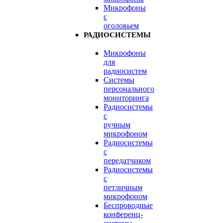
Микрофоны
с
оголовьем
РАДИОСИСТЕМЫ
Микрофоны
для
радиосистем
Системы
персонального
мониторинга
Радиосистемы
c
ручным
микрофоном
Радиосистемы
с
передатчиком
Радиосистемы
с
петличным
микрофоном
Беспроводные
конференц-