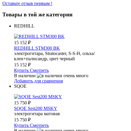
Оставьте отзыв первым !
Товары в той же категории
REDHILL
15 152
₽
REDHILL STM300 BK
электрогитара, Stratocaster, S-S-H, ольха/
клен+палисандр, цвет черный
15 152
₽
Купить
Смотреть
В наличии
Добавить для сравнения
SQOE
15 750
₽
SQOE Sest200 MSKY
электрогитара матовая
15 750
₽
Купить
Смотреть
В наличии