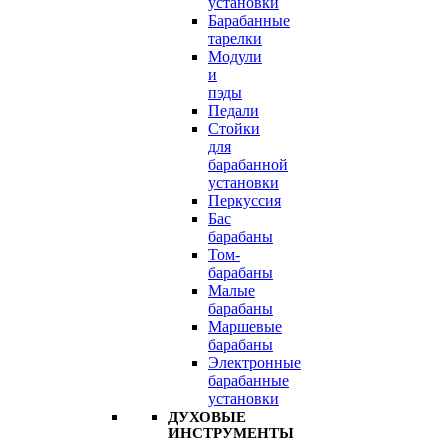
установки
Барабанные
тарелки
Модули
и
пэды
Педали
Стойки
для
барабанной
установки
Перкуссия
Бас
барабаны
Том-
барабаны
Малые
барабаны
Маршевые
барабаны
Электронные
барабанные
установки
ДУХОВЫЕ
ИНСТРУМЕНТЫ