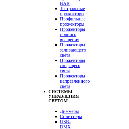
BAR
Театральные
прожекторы
Профильные
прожекторы
Прожекторы
полного
вращения
Прожекторы
заливающего
света
Прожекторы
следящего
света
Прожекторы
направленного
света
СИСТЕМЫ
УПРАВЛЕНИЯ
СВЕТОМ
Диммеры
Сплиттеры
USB-
DMX