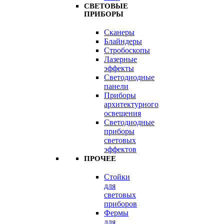
СВЕТОВЫЕ
ПРИБОРЫ
Сканеры
Блайндеры
Стробоскопы
Лазерные
эффекты
Светодиодные
панели
Приборы
архитектурного
освещения
Светодиодные
приборы
световых
эффектов
ПРОЧЕЕ
Стойки
для
световых
приборов
Фермы
для