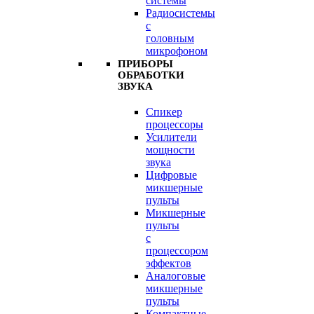
системы
Радиосистемы
с
головным
микрофоном
ПРИБОРЫ
ОБРАБОТКИ
ЗВУКА
Спикер
процессоры
Усилители
мощности
звука
Цифровые
микшерные
пульты
Микшерные
пульты
с
процессором
эффектов
Аналоговые
микшерные
пульты
Компактные